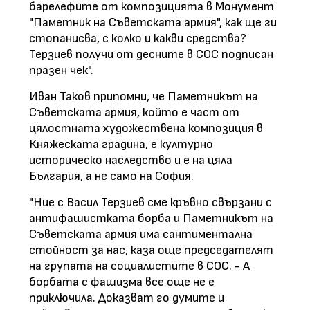
барелефите от композицията в Монумент
"Паметник на Съветската армия", как ще ги
стопанисва, с колко и какви средства?
Терзиев получи от десните в СОС подписан
празен чек".
Иван Таков припомни, че Паметникът на
Съветската армия, който е част от
цялостната художествена композиция в
Княжеската градина, е културно
историческо наследство и е на цяла
България, а не само на София.
"Ние с Васил Терзиев сме кръвно свързани с
антифашистката борба и Паметникът на
Съветската армия има сантиментална
стойност за нас, каза още председателят
на групата на социалистите в СОС. - А
борбата с фашизма все още не е
приключила. Доказват го думите и