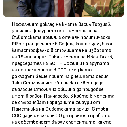
Нефелният доклад на кмета Васил Терзиев,
засягащ фигурите от Паметника на
Съветската армия, е отчаян политически
PR ход на десните в София, които загубиха
катастрофално в столицата на изборите
на 19-ти април. Това коментира Иван Таков,
председател на БСП - София и на групата
на социалистите в СОС, след като
докладът беше приет на днешната сесия.
Така Столичният общински съвет даде
съгласие Столична община да придобие
имот в район Панчарево, в който в момента
се съхраняват нарязаните фигури от
Паметника на Съветската армия. С това
СОС даде съгласие СО да приеме и правото
на собственост върху елементите, както