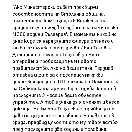
"Ако Министерски съвет прехвърли
собствеността на Столична община,
цялостната композиция в Княжеската
градина ще последва съдбата на паметника
"1300 години България". В момента никой не
знае къде са нарязаните фигури от него и
какво се случва с тях, заяви Иван Таков. -
Днешният доклад на Терзиев за мен е
откровена провокация към новото
правителство. Ако не беше така, Терзиев
отдавна щеше да е предприел някакви
действия заедно с ПП-палача на Паметника
на Съветската армия Вяра Тодева, която в
последните 3 месеца беше областен
управител. А той изчака да я сменят и внесе
доклада. На кмета Терзиев не трябва да се
дава нищо за стопанисване и управление в
града, предвид цялостното му творчество
през последните две години и половина.