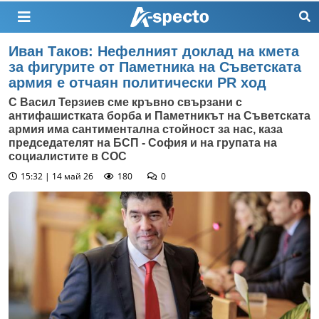
Иван Таков: Нефелният доклад на кмета
за фигурите от Паметника на Съветската
армия е отчаян политически PR ход
С Васил Терзиев сме кръвно свързани с
антифашистката борба и Паметникът на Съветската
армия има сантиментална стойност за нас, каза
председателят на БСП - София и на групата на
социалистите в СОС
15:32 | 14 май 26
180
0