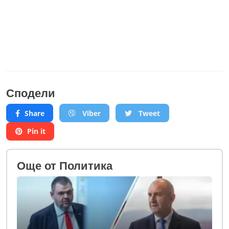
Сподели
Share
Viber
Tweet
Pin it
Oще от Политика