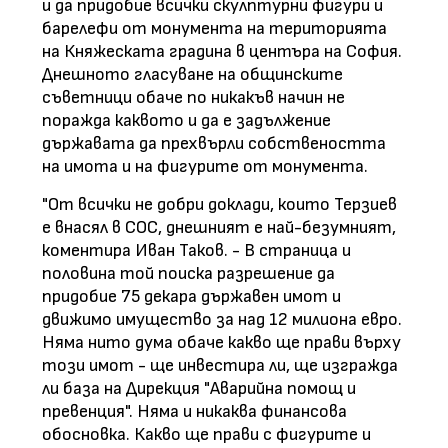
и да придобие всички скулптурни фигури и
барелефи от монумента на територията
на Княжеската градина в центъра на София.
Днешното гласуване на общинските
съветници обаче по никакъв начин не
поражда каквото и да е задължение
държавата да прехвърли собствеността
на имота и на фигурите от монумента.
"От всички не добри доклади, които Терзиев
е внасял в СОС, днешният е най-безумният,
коментира Иван Таков. - В страница и
половина той поиска разрешение да
придобие 75 декара държавен имот и
движимо имущество за над 12 милиона евро.
Няма нито дума обаче какво ще прави върху
този имот - ще инвестира ли, ще изгражда
ли база на Дирекция "Аварийна помощ и
превенция". Няма и никаква финансова
обосновка. Какво ще прави с фигурите и