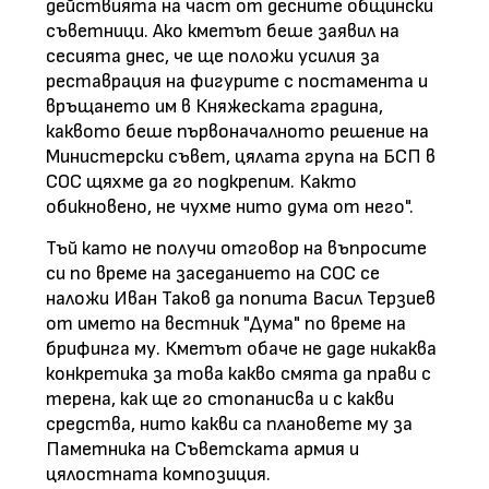
действията на част от десните общински
съветници. Ако кметът беше заявил на
сесията днес, че ще положи усилия за
реставрация на фигурите с постамента и
връщането им в Княжеската градина,
каквото беше първоначалното решение на
Министерски съвет, цялата група на БСП в
СОС щяхме да го подкрепим. Както
обикновено, не чухме нито дума от него".
Тъй като не получи отговор на въпросите
си по време на заседанието на СОС се
наложи Иван Таков да попита Васил Терзиев
от името на вестник "Дума" по време на
брифинга му. Кметът обаче не даде никаква
конкретика за това какво смята да прави с
терена, как ще го стопанисва и с какви
средства, нито какви са плановете му за
Паметника на Съветската армия и
цялостната композиция.