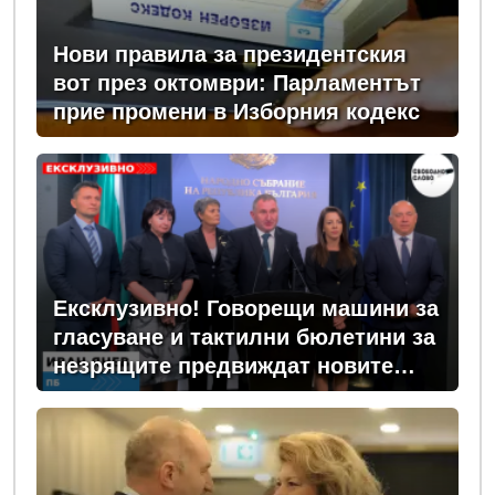
Нови правила за президентския
вот през октомври: Парламентът
прие промени в Изборния кодекс
Ексклузивно! Говорещи машини за
гласуване и тактилни бюлетини за
незрящите предвиждат новите
изборни правила! (ВИДЕО)