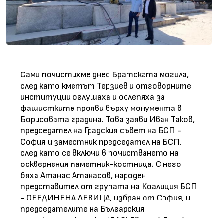
Сами почистихме днес Братската могила,
след като кметът Терзиев и отговорните
институции оглушаха и ослепяха за
фашистките прояви върху монумента в
Борисовата градина. Това заяви Иван Таков,
председател на Градския съвет на БСП -
София и заместник председател на БСП,
след като се включи в почистването на
осквернения паметник-костница. С него
бяха Атанас Атанасов, народен
представител от групата на Коалиция БСП
- ОБЕДИНЕНА ЛЕВИЦА, избран от София, и
председателите на Българския