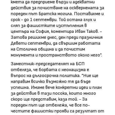
кмета да предприеме бързи и адекватни
действия за почистване на осквернената за
пореден път Братска могила. Поставихме и
срок - до 1 септември. Той остана глух и
сляп за фашистките изстъпления в
центъра на София, коментира Иван Таков. -
Затова решихме днес, ден преди празничния
Девети септември, да свършим работата
на Столична община и да почистим
монумента и пространството около него".
Заместник-председателят на БСП
отбеляза, че борбата с неонацизма е
въпрос на дългосрочна политика. "Ние ще
направим всичко възможно тя да бъде
успешна. Имаме вече конкретни идеи и план
за действие в тази посока, които много
скоро ще представим, каза той. - За
пореден път ще отбележа, че все по-
честите фашистки прояви са резултат от