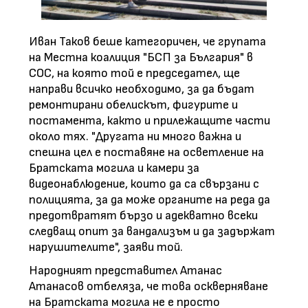
Иван Таков беше категоричен, че групата
на Местна коалиция "БСП за България" в
СОС, на която той е председател, ще
направи всичко необходимо, за да бъдат
ремонтирани обелискът, фигурите и
постамента, както и прилежащите части
около тях. "Другата ни много важна и
спешна цел е поставяне на осветление на
Братската могила и камери за
видеонаблюдение, които да са свързани с
полицията, за да може органите на реда да
предотвратят бързо и адекватно всеки
следващ опит за вандализъм и да задържат
нарушителите", заяви той.
Народният представител Атанас
Атанасов отбеляза, че това оскверняване
на Братската могила не е просто