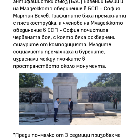
антифашистки съюз (БАС) Евгений Белий и
на Младежкото обединение в БСП - София
Мартин Велев. Графитите бяха премахнати
с пясъкоструйка, а членове на Младежкото
обединение в БСП - София почистиха
червената боя, с която бяха осквернени
фигурите от композицията. Младите
социалисти премахнаха и бурените,
израснали между плочките в
пространството около монумента.
"Преди по-малко от 3 седмици призовахме