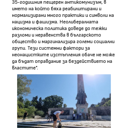
35-годишния пещерен антикомунизъм, в
името на който бяха реабилитирани и
нормализирани много практики и символи на
нацизма и фашизма. Неолибералната
икономическа политика доведе до тежки
разломи и неравенства в българското
общество и маргинализира големи социални
групи. Тези системни фактори за
неонацистките изстъпления обаче не може
да бъдат оправдание за бездействието на
властите".