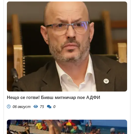
Нещо се готви! Бивш митничар пое АДФИ
06 август
75
0