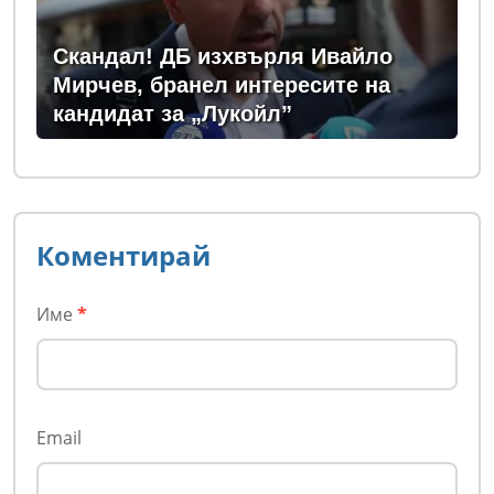
Скандал! ДБ изхвърля Ивайло
Мирчев, бранел интересите на
кандидат за „Лукойл”
Коментирай
Име
*
Email