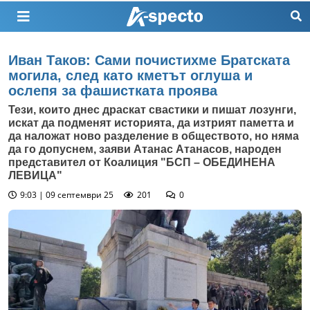
Иван Таков: Сами почистихме Братската
могила, след като кметът оглуша и
ослепя за фашистката проява
Тези, които днес драскат свастики и пишат лозунги,
искат да подменят историята, да изтрият паметта и
да наложат ново разделение в обществото, но няма
да го допуснем, заяви Атанас Атанасов, народен
представител от Коалиция "БСП – ОБЕДИНЕНА
ЛЕВИЦА"
9:03 | 09 септември 25
201
0