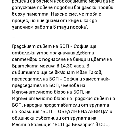
решени да вземем необходимите мерки да не
допускаме повече подобни вандалски прояви
върху паметта. Наясно сме, че това е
процес, но ние знаем от къде и как да
започнем работа в тази посока".
...
Градският съвет на БСП - София ще
отбележи утре празничния Девети
септември с поднасяне на венци и цветя на
Братската могила в 14,30 часа. В
събитието ще се включат Иван Таков,
председател на БСП - София и заместник-
председател на БСП, членове на
Изпълнителното бюро на БСП, на
Изпълнителното бюро на Градския съвет на
БСП, народни представители от групата
на Коалиция "БСП – ОБЕДИНЕНА ЛЕВИЦА" и
общински съветници от групата на
Местна коалиция "БСП за България" в СОС,