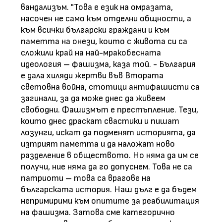
вандализъм. "Това е език на омразата,
насочен не само към отделни общности, а
към всички български граждани и към
паметта на онези, които с живота си са
сложили край на най-мракобесната
идеология – фашизма, каза той. - България
е дала хиляди жертви във Втората
световна война, стотици антифашисти са
загинали, за да може днес да живеем
свободни. Фашизмът е престъпление. Тези,
които днес драскат свастики и пишат
лозунги, искат да подменят историята, да
изтрият паметта и да наложат ново
разделение в обществото. Но няма да им се
получи, ние няма да го допуснем. Това не са
патриоти – това са врагове на
българската история. Наш дълг е да бъдем
непримирими към опитите за реабилитация
на фашизма. Затова сме категорично