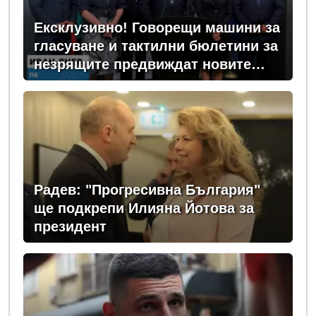
Ексклузивно! Говорещи машини за
гласуване и тактилни бюлетини за
незрящите предвиждат новите
изборни правила! (ВИДЕО)
Радев: "Прогресивна България"
ще подкрепи Илияна Йотова за
президент