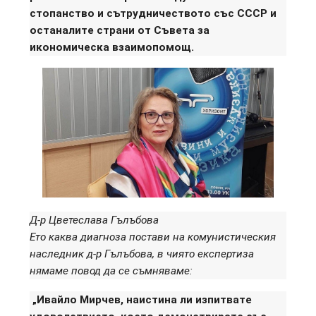
стопанство и сътрудничеството със СССР и
останалите страни от Съвета за
икономическа взаимопомощ.
Д-р Цветеслава Гълъбова
Ето каква диагноза постави на комунистическия
наследник д-р Гълъбова, в чиято експертиза
нямаме повод да се съмняваме:
„Ивайло Мирчев, наистина ли изпитвате