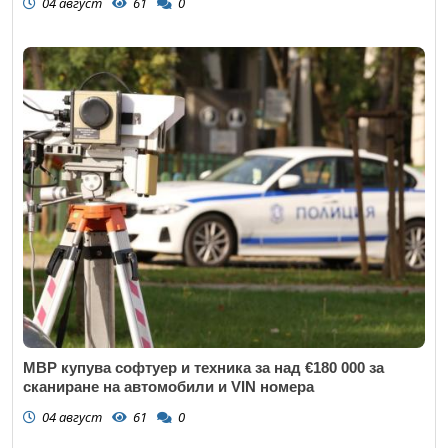
04 август
61
0
МВР купува софтуер и техника за над €180 000 за
сканиране на автомобили и VIN номера
04 август
61
0