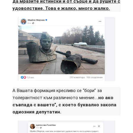
да мразите истински и от сърце и да рушите с
удоволствие. Това е жалко, много жалко.
А Вашата формация кресливо се “бори” за
толерантност към различното мнение….
но ако
съвпада с вашето”, с което буквално закопа
одиозния депутатин.