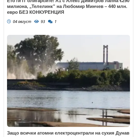
Ето ги IT олигарсите! А1 с Алекс Димитров лапна €290
милиона, „Телелинк” на Любомир Минчев – 440 млн.
евро БЕЗ КОНКУРЕНЦИЯ
04 август
93
1
Откажи
Защо всички атомни електроцентрали на сухия Дунав