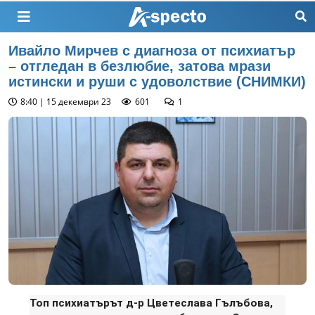
Ивайло Мирчев с диагноза от психиатър
– отгледан в безлюбие, затова мрази
истински и руши с удоволствие (СНИМКИ)
8:40 | 15 декември 23
601
1
Топ психиатърът д-р Цветеслава Гълъбова,