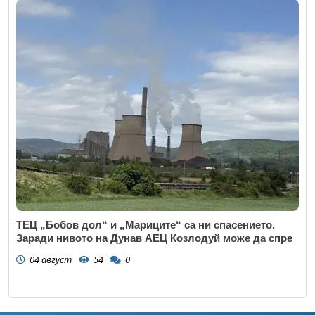
ТЕЦ „Бобов дол“ и „Мариците“ са ни спасението.
Заради нивото на Дунав АЕЦ Козлодуй може да спре
04 август
54
0