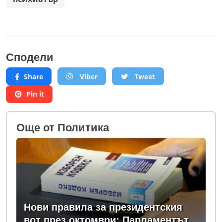
Сподели
Share
Viber
Tweet
Pin it
Oще от Политика
Нови правила за президентския
вот през октомври: Парламентът