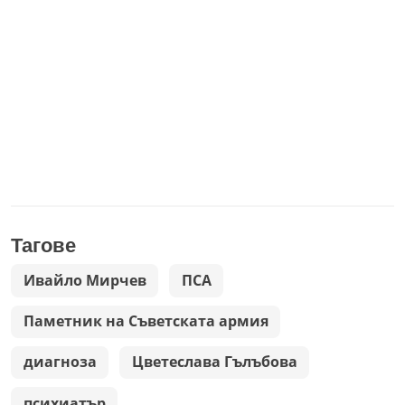
Тагове
Ивайло Мирчев
ПСА
Паметник на Съветската армия
диагноза
Цветеслава Гълъбова
психиатър