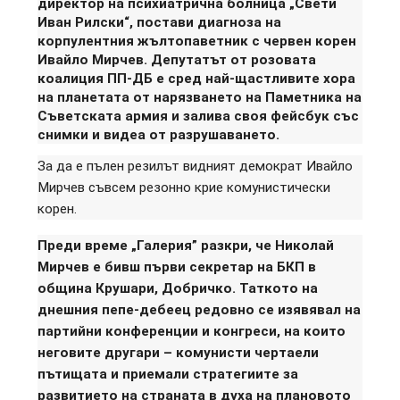
директор на психиатрична болница „Свети
Иван Рилски“, постави диагноза на
корпулентния жълтопаветник с червен корен
Ивайло Мирчев. Депутатът от розовата
коалиция ПП-ДБ е сред най-щастливите хора
на планетата от нарязването на Паметника на
Съветската армия и залива своя фейсбук със
снимки и видеа от разрушаването.
За да е пълен резилът видният демократ Ивайло
Мирчев съвсем резонно крие комунистически
корен.
Преди време „Галерия” разкри, че Николай
Мирчев е бивш първи секретар на БКП в
община Крушари, Добричко. Таткото на
днешния пепе-дебеец редовно се изявявал на
партийни конференции и конгреси, на които
неговите другари – комунисти чертаели
пътищата и приемали стратегиите за
развитието на страната в духа на плановото