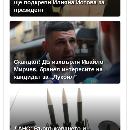
ще подкрепи Илияна Йотова за
президент
Скандал! ДБ изхвърля Ивайло
Мирчев, бранел интересите на
кандидат за „Лукойл”
ДАНС: Въоръжаването и