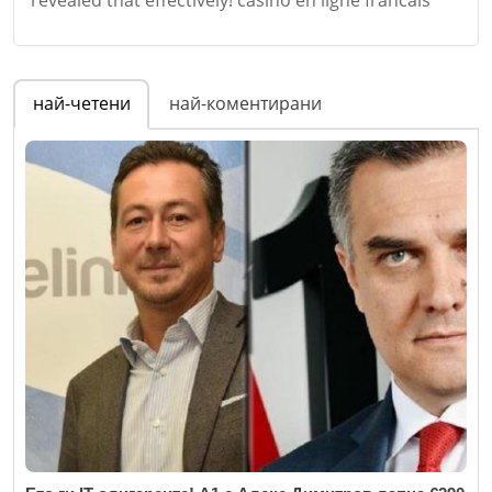
Име
*
най-четени
най-коментирани
Email
Коментар
*