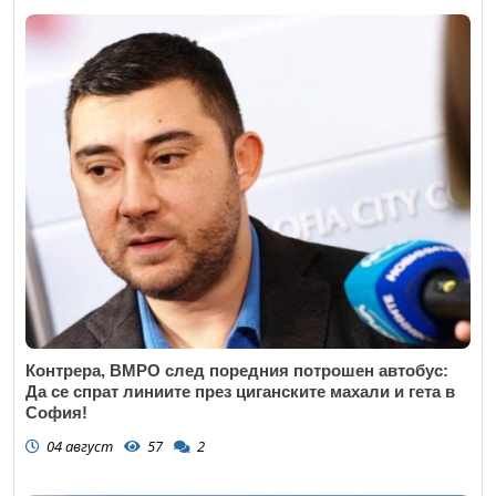
Контрера, ВМРО след поредния потрошен автобус:
Да се спрат линиите през циганските махали и гета в
София!
04 август
57
2