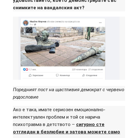
удоволствието, което демонстрирате със
снимките на вандалския акт?
Поредният пост на щастливия демократ с червено
родословие
Ако е така, имате сериозен емоционално-
интелектуален проблем и той се нарича
психотравма в детството –
сигурно сте
отгледан в безлюбие и затова можете само