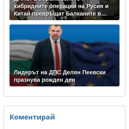
хибридните операции на Русия и
Китай превръщат Балканите в
зона на нестабилност
Лидерът на ДПС Делян Пеевски
празнува рожден ден
Коментирай