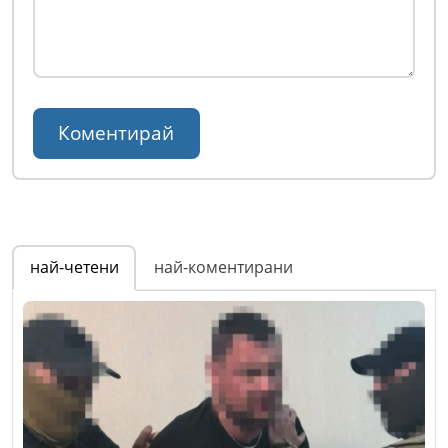
най-четени
най-коментирани