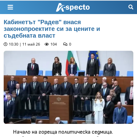
Кабинетът "Радев" внася
законопроектите си за цените и
съдебната власт
10:30 | 11 май 26
104
0
Начало на гореща политическа седмица.