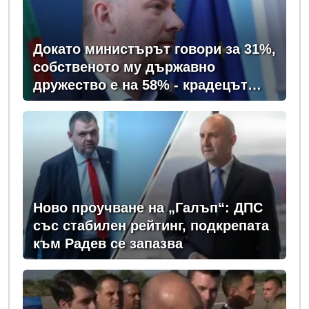
Докато министърът говори за 31%,
собственото му държавно
дружество е на 58% - крадецът
вика дръжте крадеца
Ново проучване на „Галъп“: ДПС
със стабилен рейтинг, подкрепата
към Радев се запазва