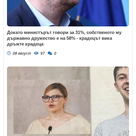
Докато министърът говори за 31%, собственото му
държавно дружество е на 58% - крадецът вика
дръжте крадеца
08 август
97
0