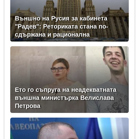
Външно на Русия за кабинета
"Радев": Реториката стана по-
сдържана и рационална
Ето го съпруга на неадекватната
външна министърка Велислава
Петрова