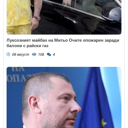
Луксозният майбах на Митьо Очите опожарен заради
балони с райски газ
08 август
108
4