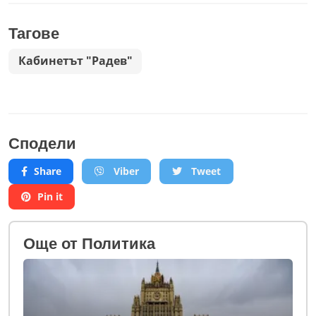
Тагове
Кабинетът "Радев"
Сподели
Share
Viber
Tweet
Pin it
Oще от Политика