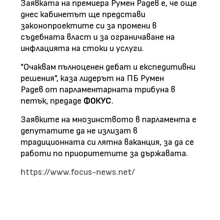
Заявката на премиера
Румен Радев
е, че още
днес кабинетът ще представи
законопроектите си за промени в
съдебната власт и за ограничаване на
инфлацията на стоки и услуги.
"Очаквам пълноценен дебат и експедитивни
решения", каза лидерът на ПБ
Румен
Радев
от
парламентарната трибуна в
петък, предаде
ФОКУС
.
Заявките на мнозинството в парламента е
депутатите да не излизат в
традиционната си лятна ваканция, за да се
работи по приоритетите за държавата.
https://www.focus-news.net/