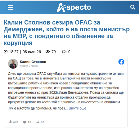
Калин Стоянов сезира OFAC за
Демерджиев, който е на поста министър
на МВР, с повдигнато обвинение за
корупция
18:27 | 08 юли 26
79
0