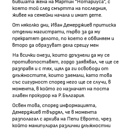
бившата жена на Мартин “Нотариуса”, с
която той след смъртта на последния,
живее на семейни начала и имат дете.
От няколко дни, Иван Демерджиев притиска
отделни магистрати, първо за да му
прекратят делото, по което е обвиняем и
второ да образуват дела срещу мен
На всички онези, които дръзнели да му се
противопоставят, гордо заявявал, че ще се
разправя и с тях, щял да ги освободи от
длъжностите, които заемали, като това
със сигурност според него ще се случи, в
момента, в който го назначат на поста
главен прокурор на Р.България.
Освен това, според информацията,
Демерджиев твърдял, че в момента
разполагал с архива на Пепи Еврото, чрез
който манипулирал различни длъжностни