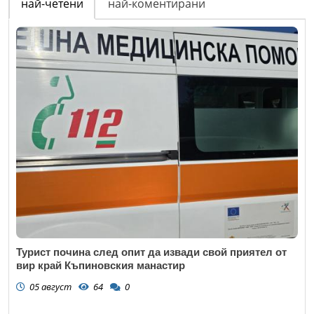
най-четени
най-коментирани
Турист почина след опит да извади свой приятел от
вир край Къпиновския манастир
05 август
64
0