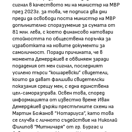
сигнал в качеството ми на министър на МВР
през 2023г. за това, че подписа два дни
преди да освободи поста министър на МВР
допълнително споразумение за сумата от
81 млн. лева, с което финансово натовари
стойността по обществена поръчка за
изработката на новите документи за
самоличност. Поради причината, че в
момента Демерджиев е обвиняем заради
подадения от мен сигнал, последният
усилено търси “кошаревски” свидетели,
които да дават фалшиви свидетелски
показания срещу мен, с една единствена
цел-саморазправа. Освен това, според
информацията от известно време Иван
Демерджиев държи престъпните схеми на
Мартин Божанов “Нотариуса”, като това
се случва с личното съдействие на Николай
Филипов “Митничаря” от гр. Бургас и