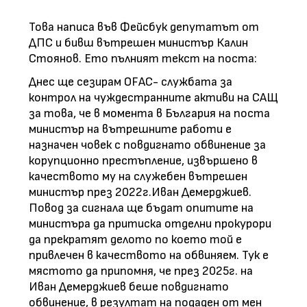
Това написа във Фейсбук депутатът от
ДПС и бивш вътрешен министър Калин
Стоянов. Ето пълният текст на поста:
Днес ще сезирам OFAC- службата за
контрол на чуждестранните активи на САЩ
за това, че в момента в България на поста
министър на вътрешните работи е
назначен човек с повдигнато обвинение за
корупционно престъпление, извършено в
качеството му на служебен вътрешен
министър през 2022г.Иван Демерджиев.
Повод за сигнала ще бъдат опитите на
министъра да притиска отделни прокурори
да прекратят делото по което той е
привлечен в качеството на обвиняем. Тук е
мястото да припомня, че през 2025г. на
Иван Демерджиев беше повдигнато
обвинение, в резултат на подаден от мен