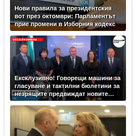
Нови правила за президентския
вот през октомври: Парламентът
прие промени в Изборния кодекс
Ексклузивно! Говорещи машини за
гласуване и тактилни бюлетини за
незрящите предвиждат новите
изборни правила! (ВИДЕО)