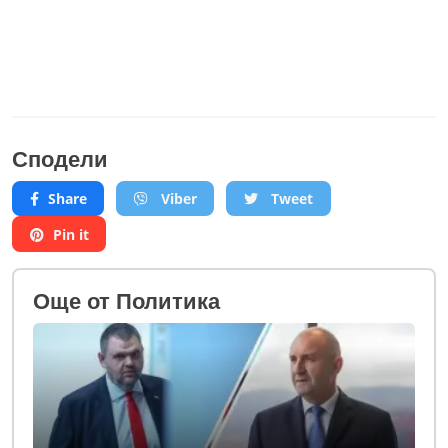
Сподели
Share
Viber
Tweet
Pin it
Oще от Политика