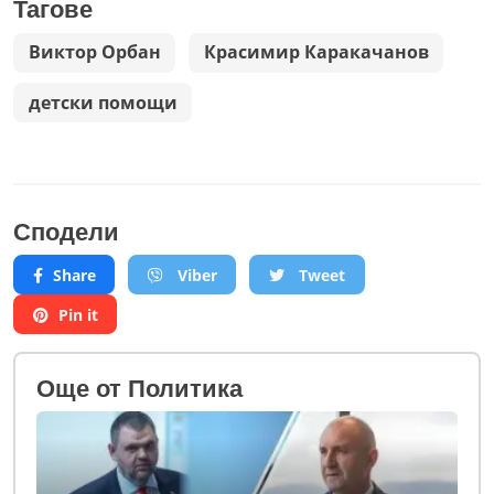
Тагове
Виктор Орбан
Красимир Каракачанов
детски помощи
Сподели
Share
Viber
Tweet
Pin it
Oще от Политика