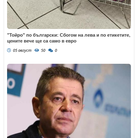
"Тойро" по български: Сбогом на лева и по етикетите,
цените вече ще са само в евро
05 август
50
0