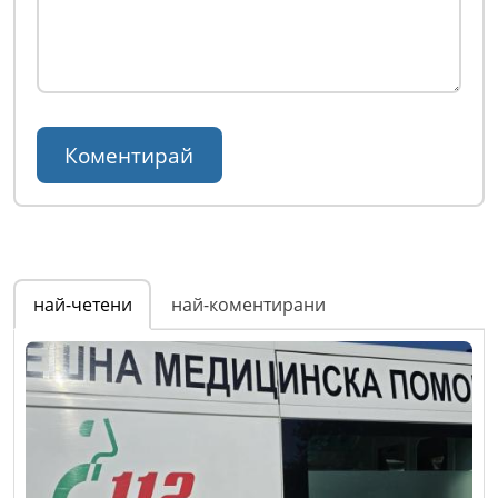
най-четени
най-коментирани