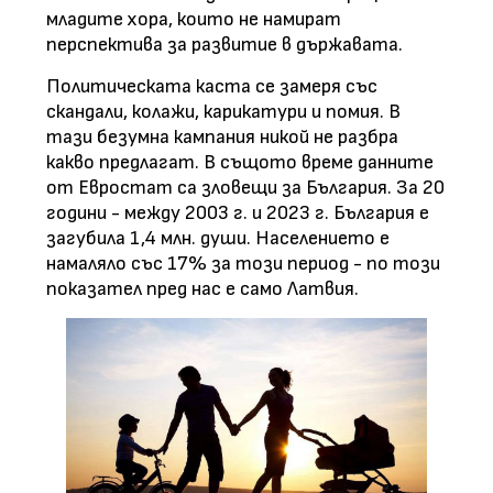
младите хора, които не намират
перспектива за развитие в държавата.
Политическата каста се замеря със
скандали, колажи, карикатури и помия. В
тази безумна кампания никой не разбра
какво предлагат. В същото време данните
от Евростат са зловещи за България. За 20
години - между 2003 г. и 2023 г. България е
загубила 1,4 млн. души. Населението е
намаляло със 17% за този период - по този
показател пред нас е само Латвия.