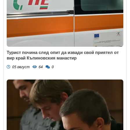
Турист почина след опит да извади свой приятел от
вир край Къпиновския манастир
05 август
64
0