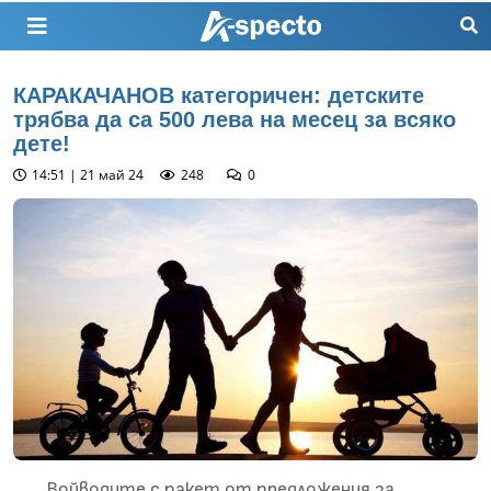
КАРАКАЧАНОВ категоричен: детските
трябва да са 500 лева на месец за всяко
дете!
14:51 | 21 май 24
248
0
Войводите с пакет от предложения за