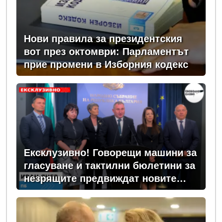
Нови правила за президентския
вот през октомври: Парламентът
прие промени в Изборния кодекс
Ексклузивно! Говорещи машини за
гласуване и тактилни бюлетини за
незрящите предвиждат новите
изборни правила! (ВИДЕО)