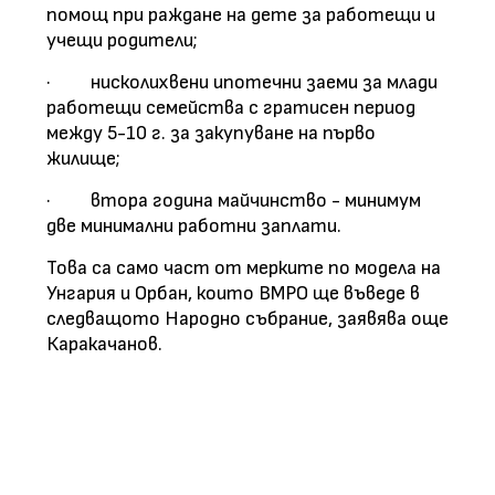
помощ при раждане на дете за работещи и
учещи родители;
·
нисколихвени ипотечни заеми за млади
работещи семейства с гратисен период
между 5-10 г. за закупуване на първо
жилище;
·
втора година майчинство - минимум
две минимални работни заплати.
Това са само част от мерките по модела на
Унгария и Орбан, които ВМРО ще въведе в
следващото Народно събрание, заявява още
Каракачанов.