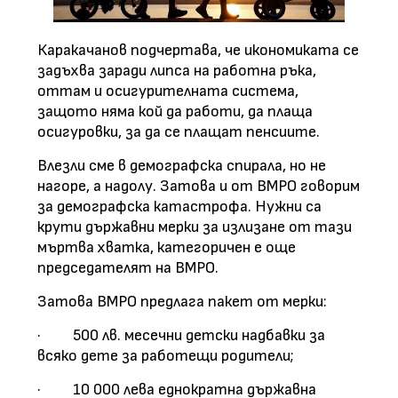
Каракачанов подчертава, че икономиката се
задъхва заради липса на работна ръка,
оттам и осигурителната система,
защото няма кой да работи, да плаща
осигуровки, за да се плащат пенсиите.
Влезли сме в демографска спирала, но не
нагоре, а надолу. Затова и от ВМРO говорим
за демографска катастрофа. Нужни са
крути държавни мерки за излизане от тази
мъртва хватка, категоричен е още
председателят на ВМРО.
Затова ВМРО предлага пакет от мерки:
·
500 лв. месечни детски надбавки за
всяко дете за работещи родители;
·
10 000 лева еднократна държавна