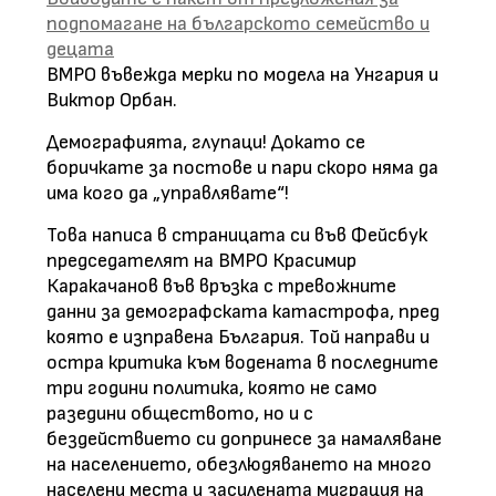
подпомагане на българското семейство и
децата
ВМРО въвежда мерки по модела на Унгария и
Виктор Орбан.
Демографията, глупаци! Докато се
боричкате за постове и пари скоро няма да
има кого да „управлявате“!
Това написа в страницата си във Фейсбук
председателят на ВМРО Красимир
Каракачанов във връзка с тревожните
данни за демографската катастрофа, пред
която е изправена България. Той направи и
остра критика към водената в последните
три години политика, която не само
разедини обществото, но и с
бездействието си допринесе за намаляване
на населението, обезлюдяването на много
населени места и засилената миграция на