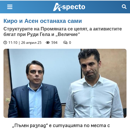
Киро и Асен останаха сами
Структурите на Промяната се цепят, а активистите
бягат при Руди Гела и „Величие“
11:10 | 26 април 25
594
0
„Пълен разпад“ е ситуацията по места с