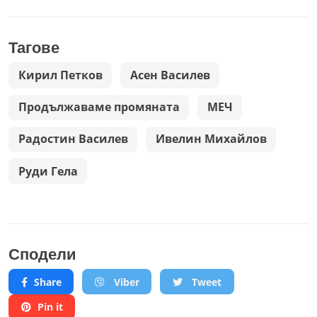
Тагове
Кирил Петков
Асен Василев
Продължаваме промяната
МЕЧ
Радостин Василев
Ивелин Михайлов
Руди Гела
Сподели
Share
Viber
Tweet
Pin it