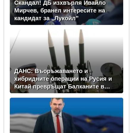
Скандал! ДБ изхвърля Ивайло
Мирчев, бранел интересите на
кандидат за „Лукойл”
ДАНС: Въоръжаването и
хибридните операции на Русия и
Китай превръщат Балканите в
зона на нестабилност