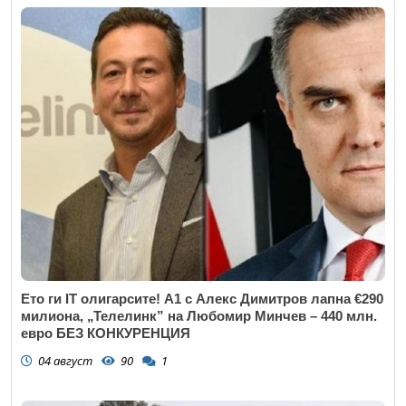
Ето ги IT олигарсите! А1 с Алекс Димитров лапна €290
милиона, „Телелинк” на Любомир Минчев – 440 млн.
евро БЕЗ КОНКУРЕНЦИЯ
04 август
90
1