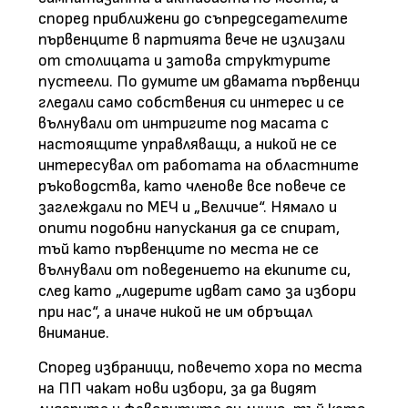
според приближени до съпредседателите
първенците в партията вече не излизали
от столицата и затова структурите
пустеели. По думите им двамата първенци
гледали само собствения си интерес и се
вълнували от интригите под масата с
настоящите управляващи, а никой не се
интересувал от работата на областните
ръководства, като членове все повече се
заглеждали по МЕЧ и „Величие“. Нямало и
опити подобни напускания да се спират,
тъй като първенците по места не се
вълнували от поведението на екипите си,
след като „лидерите идват само за избори
при нас“, а иначе никой не им обръщал
внимание.
Според избраници, повечето хора по места
на ПП чакат нови избори, за да видят