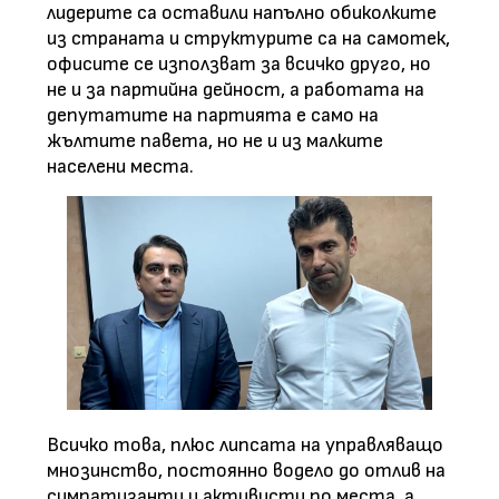
лидерите са оставили напълно обиколките
из страната и структурите са на самотек,
офисите се използват за всичко друго, но
не и за партийна дейност, а работата на
депутатите на партията е само на
жълтите павета, но не и из малките
населени места.
Всичко това, плюс липсата на управляващо
мнозинство, постоянно водело до отлив на
симпатизанти и активисти по места, а