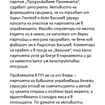
партия „Продължаваме Промяната“,
издават запознати. Активисти на
формацията признаха, че си тръгват от
Кирил Петков и Асен Василев заради
липсата на участие на партията им в
управлението. Масово структури по места,
където ги е имало, се напускат от верни
партийци и мнозина признават, че вече нов
фаворит им е Радостин Василев. Коментари
се правят и в полза на „Величие“, тъй като
партията успя да влезе в парламента и да
се намести като уж конструктивна
опозиция.
Проблемите в ПП не са от вчера –
партията на бившите управляващи бележи
сериозен отлив на симпатизанти и актив
из цялата страна и особено край морето, а
единствената й солидна маса е в
столицата. По думите на активисти,