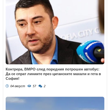
Контрера, ВМРО след поредния потрошен автобус:
Да се спрат линиите през циганските махали и гета в
София!
04 август
57
2