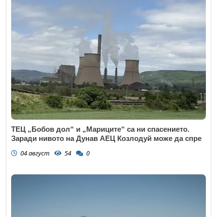
ТЕЦ „Бобов дол“ и „Мариците“ са ни спасението.
Заради нивото на Дунав АЕЦ Козлодуй може да спре
04 август
54
0