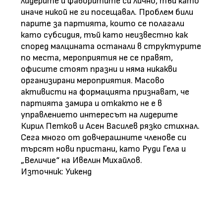
лидерите и фаворитите си лично, тъй като
иначе никой не ги посещавал. Проблем били
парите за партията, които се полагали
като субсидия, тъй като неизвестно как
според малцината останали в структурите
по места, мероприятия не се правят,
офисите стоят празни и няма никакви
организирани мероприятия. Масово
активисти на формацията признават, че
партията замира и откакто не е в
управлението интересът на лидерите
Кирил Петков и Асен Василев рязко стихнал.
Сега много от довчерашните членове си
търсят нови пристани, като Руди Гела и
„Величие“ на Ивелин Михайлов.
Източник: Уикенд