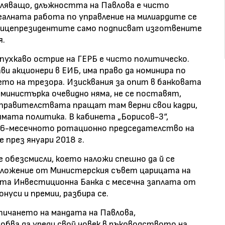
тляващо, длъжността на Павлова е чисто
еалната работа по управление на милиардите се
вицепрезидентите само подписват изготвените
я.
пухкаво острие на ГЕРБ е чисто политическо.
и акционери в ЕИБ, има право да номинира по
ето на трезора. Изисквания за опит в банковата
министърка очевидно няма, не се поставят,
 правителствата пращат там верни свои кадри,
ямата политика. В кабинета „Борисов-3“,
а 6-месечното ротационно председателство на
 през януари 2018 г.
е обезсмисли, което наложи спешно да й се
редложение от Министерския съвет царицата на
ата Инвестиционна Банка с месечна заплата от
нуси и премии, разбира се.
зтичането на мандата на Павлова,
бва да уреди свой човек в ръководството на