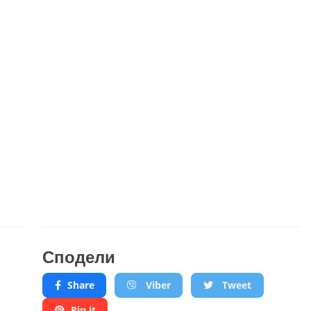
Сподели
Share
Viber
Tweet
Pin it