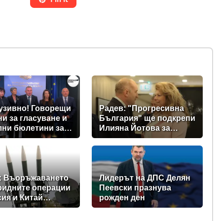
узивно! Говорещи
Радев: "Прогресивна
и за гласуване и
България" ще подкрепи
лни бюлетини за
Илияна Йотова за
щите предвиждат
президент
е изборни
ла! (ВИДЕО)
: Въоръжаването
Лидерът на ДПС Делян
ридните операции
Пеевски празнува
сия и Китай
рожден ден
ъщат Балканите в
на нестабилност