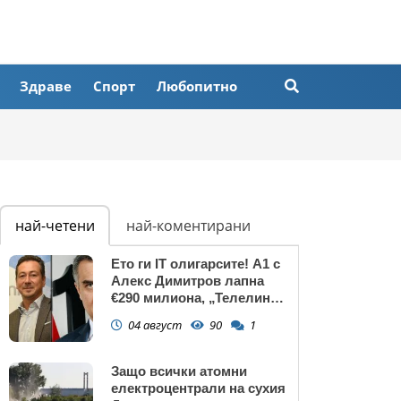
Здраве
Спорт
Любопитно
най-четени
най-коментирани
Ето ги IT олигарсите! А1 с
Алекс Димитров лапна
€290 милиона, „Телелинк”
на Любомир Минчев – 440
04 август
90
1
млн. евро БЕЗ
КОНКУРЕНЦИЯ
Защо всички атомни
електроцентрали на сухия