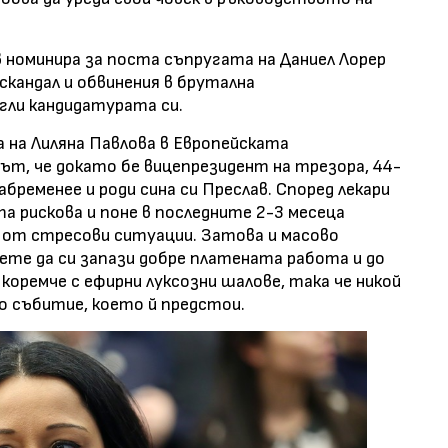
 номинира за поста съпругата на Даниел Лорер
 скандал и обвинения в брутална
ли кандидатурата си.
 на Лиляна Павлова в Европейската
ът, че докато бе вицепрезидент на трезора, 44-
абременее и роди сина си Преслав. Според лекари
а рискова и поне в последните 2-3 месеца
 от стресови ситуации. Затова и масово
чете да си запази добре платената работа и до
коремче с ефирни луксозни шалове, така че никой
о събитие, което й предстои.