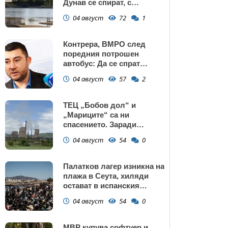
Дунав се спират, с
изключение АЕЦ
04 август
72
1
"Козлодуй"?
Контрера, ВМРО след
поредния потрошен
автобус: Да се спрат
линиите през циганските
04 август
57
2
махали и гета в София!
ТЕЦ „Бобов дол“ и
„Мариците“ са ни
спасението. Заради
нивото на Дунав АЕЦ
04 август
54
0
Козлодуй може да спре
Палатков лагер изникна на
плажа в Сеута, хиляди
остават в испанския
ексклав (снимки)
04 август
54
0
МВР купува софтуер и