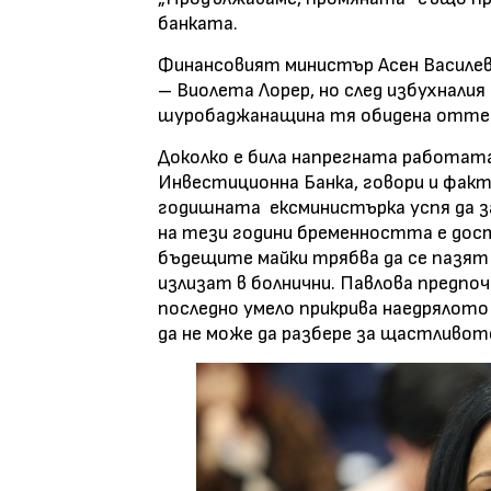
банката.
Финансовият министър Асен Василев
– Виолета Лорер, но след избухналия
шуробаджанащина тя обидена оттег
Доколко е била напрегната работата
Инвестиционна Банка, говори и факт
годишната
ексминистърка успя да з
на тези години бременността е дост
бъдещите майки трябва да се пазят
излизат в болнични. Павлова предпо
последно умело прикрива наедрялото 
да не може да разбере за щастливот