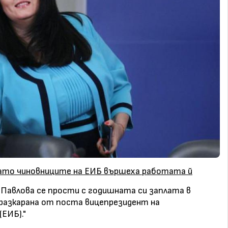
като чиновниците на ЕИБ вършеха работата й
Павлова се прости с годишната си заплата в
е разкарана от поста вицепрезидент на
ЕИБ)."