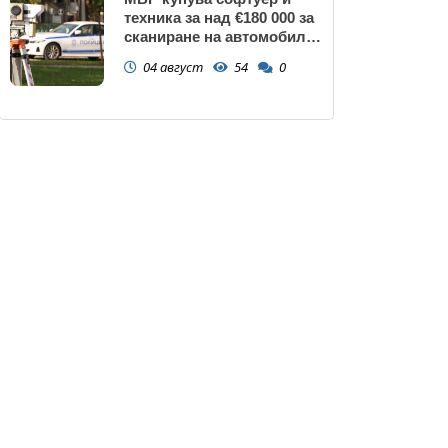
техника за над €180 000 за
сканиране на автомобили
и VIN номера
04 август
54
0