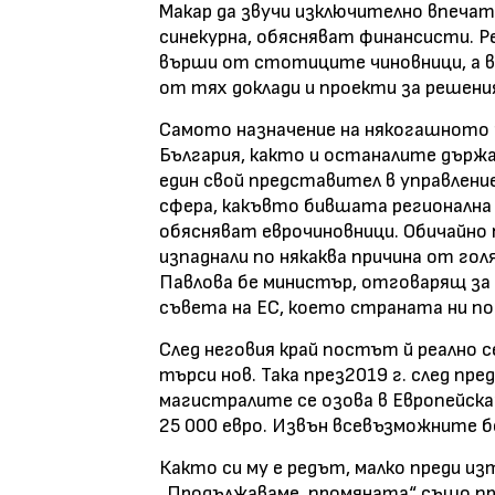
Макар да звучи изключително впеча
синекурна, обясняват финансисти. Р
върши от стотиците чиновници, а 
от тях доклади и проекти за решени
Самото назначение на някогашното 
България, както и останалите държав
един свой представител в управлени
сфера, какъвто бившата регионална 
обясняват еврочиновници. Обичайно
изпаднали по някаква причина от гол
Павлова бе министър, отговарящ з
съвета на ЕС, което страната ни пое
След неговия край постът й реално с
търси нов. Така през2019 г. след п
магистралите се озова в Европейск
25 000 евро. Извън всевъзможните бо
Както си му е редът, малко преди и
„Продължаваме, промяната“ също про