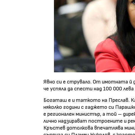
Явно си е струвало. От имотната й 
че успяла да спести над 100 000 лева
Богаташ е и таткото на Преслав. Ка
няколко години с гаджето си Параш
е регионален министър, а той – дир
лично надзирават построените и ре
Кръстев дотолкова впечатлява минис
съпруга си Пламен Николов, с когот