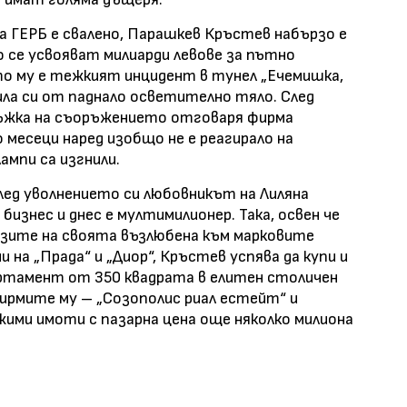
 ГЕРБ е свалено, Парашкев Кръстев набързо е
 се усвояват милиарди левове за пътно
о му е тежкият инцидент в тунел „Ечемишка,
ла си от паднало осветително тяло. След
ръжка на съоръжението отговаря фирма
месеци наред изобщо не е реагирало на
ампи са изгнили.
 След уволнението си любовникът на Лиляна
бизнес и днес е мултимилионер. Така, освен че
изите на своята възлюбена към марковите
 на „Прада“ и „Диор“, Кръстев успява да купи и
артамент от 350 квадрата в елитен столичен
ирмите му – „Созополис риал естейт“ и
ими имоти с пазарна цена още няколко милиона