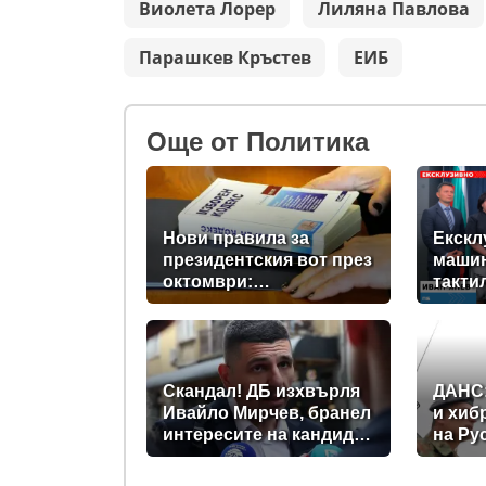
Виолета Лорер
Лиляна Павлова
Парашкев Кръстев
ЕИБ
Oще от Политика
Нови правила за
Екскл
президентския вот през
машин
октомври:
такти
Парламентът прие
незря
промени в Изборния
новит
кодекс
прави
Скандал! ДБ изхвърля
ДАНС
Ивайло Мирчев, бранел
и хиб
интересите на кандидат
на Ру
за „Лукойл”
превр
зона 