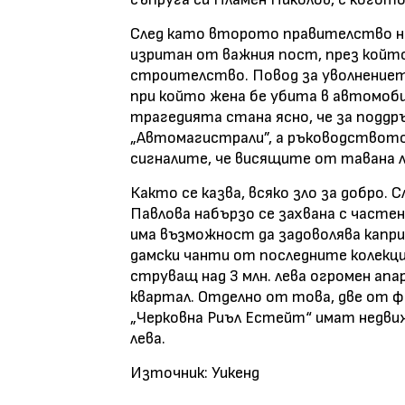
След като второто правителство на
изритан от важния пост, през който
строителство. Повод за уволнениет
при който жена бе убита в автомоби
трагедията стана ясно, че за подд
„Автомагистрали”, а ръководството 
сигналите, че висящите от тавана л
Както се казва, всяко зло за добро.
Павлова набързо се захвана с частен 
има възможност да задоволява капр
дамски чанти от последните колекции
струващ над 3 млн. лева огромен ап
квартал. Отделно от това, две от ф
„Черковна Риъл Естейт“ имат недвиж
лева.
Източник: Уикенд