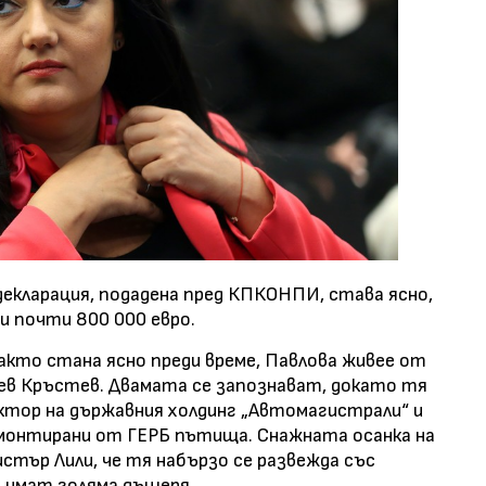
декларация, подадена пред КПКОНПИ, става ясно,
 и почти 800 000 евро.
кто стана ясно преди време, Павлова живее от
кев Кръстев. Двамата се запознават, докато тя
ектор на държавния холдинг „Автомагистрали“ и
монтирани от ГЕРБ пътища. Снажната осанка на
тър Лили, че тя набързо се развежда със
о имат голяма дъщеря.