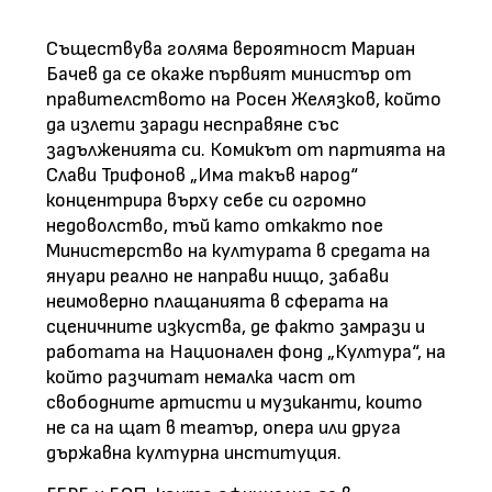
Съществува голяма вероятност Мариан
Бачев да се окаже първият министър от
правителството на Росен Желязков, който
да излети заради несправяне със
задълженията си. Комикът от партията на
Слави Трифонов „Има такъв народ“
концентрира върху себе си огромно
недоволство, тъй като откакто пое
Министерство на културата в средата на
януари реално не направи нищо, забави
неимоверно плащанията в сферата на
сценичните изкуства, де факто замрази и
работата на Национален фонд „Култура“, на
който разчитат немалка част от
свободните артисти и музиканти, които
не са на щат в театър, опера или друга
държавна културна институция.