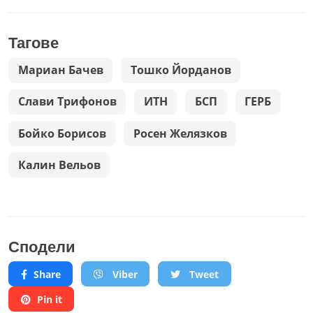
Тагове
Мариан Бачев
Тошко Йорданов
Слави Трифонов
ИТН
БСП
ГЕРБ
Бойко Борисов
Росен Желязков
Калин Вельов
Сподели
Share
Viber
Tweet
Pin it