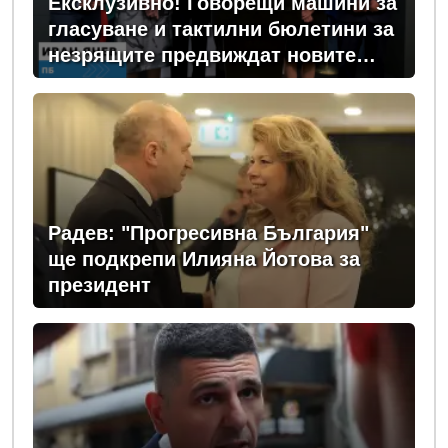
Ексклузивно! Говорещи машини за
гласуване и тактилни бюлетини за
незрящите предвиждат новите
изборни правила! (ВИДЕО)
Радев: "Прогресивна България"
ще подкрепи Илияна Йотова за
президент