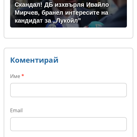
Скандал! ДБ изхвърля Ивайло
Мирчев, бранел интересите на
кандидат за „Лукойл”
Коментирай
Име
*
Email