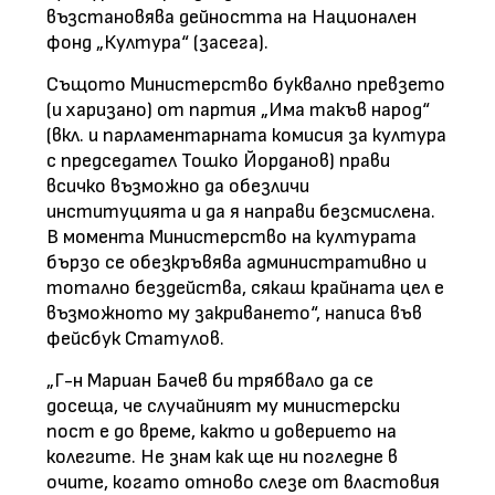
възстановява дейността на Национален
фонд „Култура“ (засега).
Същото Министерство буквално превзето
(и харизано) от партия „Има такъв народ“
(вкл. и парламентарната комисия за култура
с председател Тошко Йорданов) прави
всичко възможно да обезличи
институцията и да я направи безсмислена.
В момента Министерство на културата
бързо се обезкръвява административно и
тотално бездейства, сякаш крайната цел е
възможното му закриването“, написа във
фейсбук Статулов.
„Г-н Мариан Бачев би трябвало да се
досеща, че случайният му министерски
пост е до време, както и доверието на
колегите. Не знам как ще ни погледне в
очите, когато отново слезе от властовия