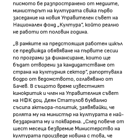
писмото бе разпространено от медиите,
министърът на културата свика първо
заседание на новия Управителен съвет на
Национален фонд „Култура“, който реално
не работи от половин година.
„В рамките на предстоящия работен цикъл
се предвижда обявяване на първите сесии
по програми за финансиране, които ще
бъдат отворени за кандидатстване от
страна на културния сектор“, рапортуваха
бодро от ведомството, оглавявано от
Бачев. В същото време известният
кинокритик и член на Управителния съвет
на НФК доц. Деян Статулов буквално
съсипа актьора-политик, заявявайки, че
ролята му на министър на културата е най-
бездарната му и покварена. „След повече от
шест месеца безвремие Министерство на
културата произведе новина с това, че