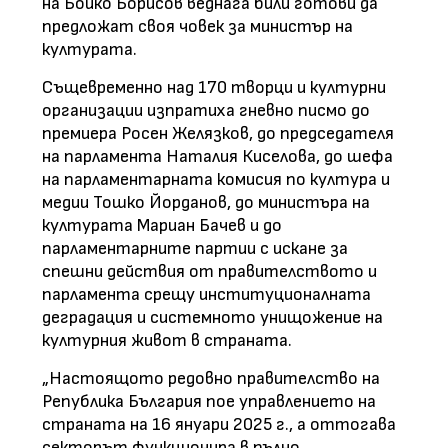
на Бойко Борисов веднага били готови да
предложат своя човек за министър на
културата.
Същевременно над 170 творци и културни
организации изпратиха гневно писмо до
премиера Росен Желязков, до председателя
на парламента Наталия Киселова, до шефа
на парламентарната комисия по култура и
медии Тошко Йорданов, до министъра на
културата Мариан Бачев и до
парламентарните партии с искане за
спешни действия от правителството и
парламента срещу институционалната
деградация и системното унищожение на
културния живот в страната.
„Настоящото редовно правителство на
Република България пое управлението на
страната на 16 януари 2025 г., а оттогава
секторът функционира в пълно