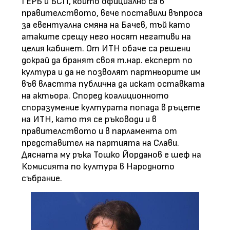
ГЕРБ и БСП, които официално са в
правителството, вече поставили въпроса
за евентуална смяна на Бачев, тъй като
атаките срещу него носят негативи на
целия кабинет. От ИТН обаче са решени
докрай да бранят своя т.нар. експерт по
култура и да не позволят партньорите им
във властта публична да искат оставката
на актьора. Според коалиционното
споразумение културата попада в ръцете
на ИТН, като тя се ръководи и в
правителството и в парламента от
представител на партията на Слави.
Дясната му ръка Тошко Йорданов е шеф на
Комисията по култура в Народното
събрание.