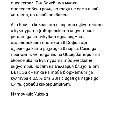
пиедестал. Г-н Бачев има много
посредствени роли, но тази не само е най-
лошата, но и най-покварена.
Ако всички колеги от сферата изкуството
и културата (творческите индустрии)
решат да стачкуват една седмица,
шофьорският протест в София ще
изглежда като разходка в парка. Само да
припомня, че по данни на Обсерватория по
икономика на културата творческите
индустрии носят на България близо 9 от
БВП. За сметка на това бюджетът за
култура е 0.5% от БВП с идея да падне до
0.4%, добави кинокритикът.
Източник: Уикенд