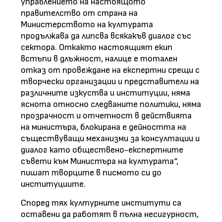
управлението на настоящото
правителство от страна на
Министерството на културата
продължава да липсва всякакъв диалог със
сектора. Откакто настоящият екип
встъпи в длъжност, налице е тотален
отказ от провеждане на експертни срещи с
творчески организации и представители на
различните изкуства и институции, няма
яснота относно следваните политики, няма
прозрачност и отчетност в действията
на министъра, блокирана е дейността на
съществуващи механизми за консултации и
диалог като обществено-експертните
съвети към Министъра на културата“,
пишат творците в писмото си до
институциите.
Според тях културните институти са
оставени да работят в пълна несигурност,