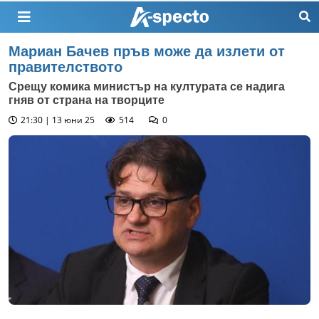
Мариан Бачев пръв може да излети от
правителството
Срещу комика министър на културата се надига
гняв от страна на творците
21:30 | 13 юни 25
514
0