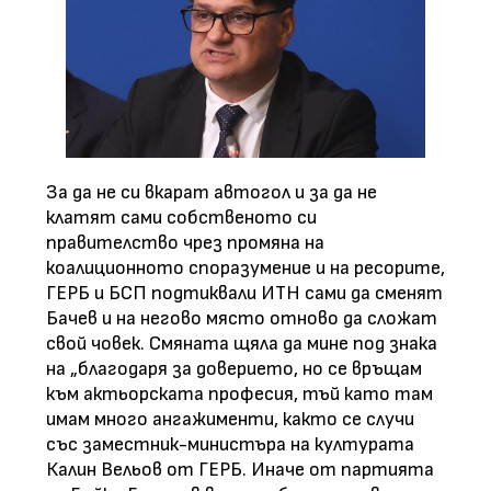
За да не си вкарат автогол и за да не
клатят сами собственото си
правителство чрез промяна на
коалиционното споразумение и на ресорите,
ГЕРБ и БСП подтиквали ИТН сами да сменят
Бачев и на негово място отново да сложат
свой човек. Смяната щяла да мине под знака
на „благодаря за доверието, но се връщам
към актьорската професия, тъй като там
имам много ангажименти, както се случи
със заместник-министъра на културата
Калин Вельов от ГЕРБ. Иначе от партията