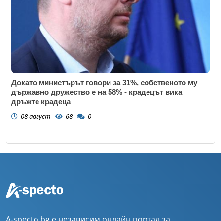
Докато министърът говори за 31%, собственото му
държавно дружество е на 58% - крадецът вика
дръжте крадеца
08 август
68
0
A-specto.bg е независим онлайн портал за