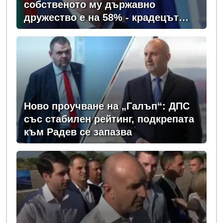
собственото му държавно
дружество е на 58% - крадецът
вика дръжте крадеца
Ново проучване на „Галъп“: ДПС
със стабилен рейтинг, подкрепата
към Радев се запазва