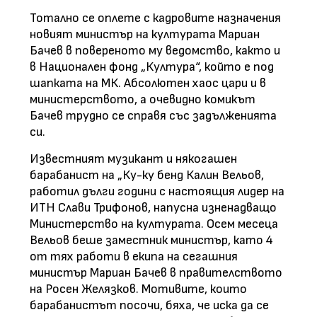
Тотално се оплете с кадровите назначения
новият министър на културата Мариан
Бачев в повереното му ведомство, както и
в Национален фонд „Култура“, който е под
шапката на МК. Абсолютен хаос цари и в
министерството, а очевидно комикът
Бачев трудно се справя със задълженията
си.
Известният музикант и някогашен
барабанист на „Ку-ку бенд Калин Вельов,
работил дълги години с настоящия лидер на
ИТН Слави Трифонов, напусна изненадващо
Министерство на културата. Осем месеца
Вельов беше заместник министър, като 4
от тях работи в екипа на сегашния
министър Мариан Бачев в правителството
на Росен Желязков. Мотивите, които
барабанистът посочи, бяха, че иска да се