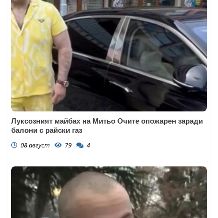
Луксозният майбах на Митьо Очите опожарен заради
балони с райски газ
08 август
79
4