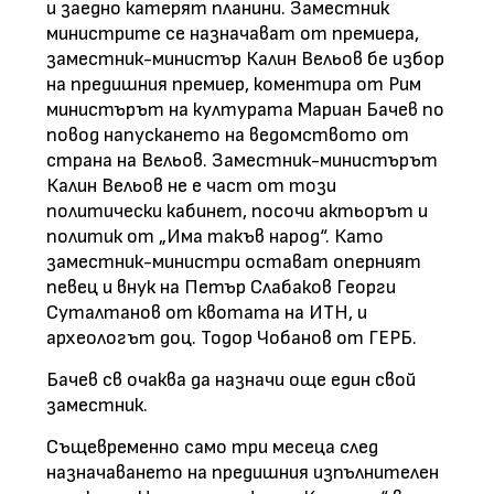
и заедно катерят планини. Заместник
министрите се назначават от премиера,
заместник-министър Калин Вельов бе избор
на предишния премиер, коментира от Рим
министърът на културата Мариан Бачев по
повод напускането на ведомството от
страна на Вельов. Заместник-министърът
Калин Вельов не е част от този
политически кабинет, посочи актьорът и
политик от „Има такъв народ“. Като
заместник-министри остават оперният
певец и внук на Петър Слабаков Георги
Суталтанов от квотата на ИТН, и
археологът доц. Тодор Чобанов от ГЕРБ.
Бачев св очаква да назначи още един свой
заместник.
Същевременно само три месеца след
назначаването на предишния изпълнителен