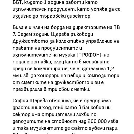
ББТ, където 1 година работи като
изпълнителен продуцент, като успява да се
издигне до търговски директор.
Била е и член на борда на директорите на ТВ
7. Седем години Щерева ръководи
Дружеството за колективно управление на
правата на продуцентите и
изпълнителите на музика (ПРОФОН), но
подаде оставка, след като в медийните
среди се коментираше, че е изтеглила 1,2
млн. лв. за хонорари на певци и композитори
от сметките на дружеството и ги е
прехвърлила в три свои сметки.
София Щерева обяснила, че е предприела
драстичния ход, тъй като в банковия ни
сектор има отрицателни лихви по
депозитите на стойност над 200 000 лева
и така музикантите де факто губели пари.