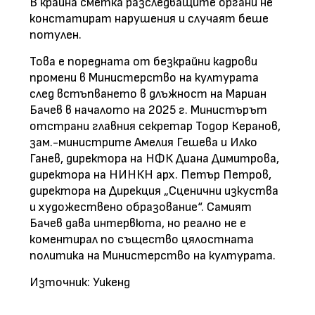
В крайна сметка разследващите органи не
констатират нарушения и случаят беше
потулен.
Това е поредната от безкрайни кадрови
промени в Министерство на културата
след встъпването в длъжност на Мариан
Бачев в началото на 2025 г. Министърът
отстрани главния секретар Тодор Керанов,
зам.-министрите Амелия Гешева и Илко
Ганев, директора на НФК Диана Димитрова,
директора на НИНКН арх. Петър Петров,
директора на Дирекция „Сценични изкуства
и художествено образование“. Самият
Бачев дава интервюта, но реално не е
коментирал по същество цялостната
политика на Министерство на културата.
Източник: Уикенд