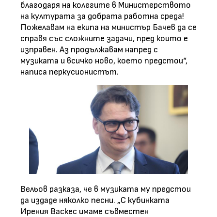
благодаря на колегите в Министерството
на културата за добрата работна среда!
Пожелавам на екипа на министър Бачев да се
справя със сложните задачи, пред които е
изправен. Аз продължавам напред с
музиката и всичко ново, което предстои“,
написа перкусионистът.
Вельов разказа, че в музиката му предстои
да издаде няколко песни. „С кубинката
Ирения Васкес имаме съвместен