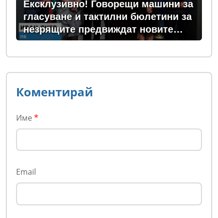
Ексклузивно! Говорещи машини за
гласуване и тактилни бюлетини за
незрящите предвиждат новите
изборни правила! (ВИДЕО)
Коментирай
Име
*
Email