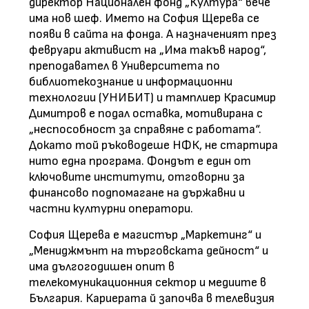
директор Национален фонд „Култура“ вече
има нов шеф. Името на София Щерева се
появи в сайта на фонда. А назначеният през
февруари активист на „Има такъв народ“,
преподавател в Университета по
библиотекознание и информационни
технологии (УНИБИТ) и тамплиер Красимир
Димитров е подал оставка, мотивирана с
„неспособност за справяне с работата“.
Докато той ръководеше НФК, не стартира
нито една програма. Фондът е един от
ключовите институти, отговорни за
финансово подпомагане на държавни и
частни културни оператори.
София Щерева е магистър „Маркетинг“ и
„Мениджмънт на търговската дейност“ и
има дългогодишен опит в
телекомуникационния сектор и медиите в
България. Кариерата й започва в телевизия