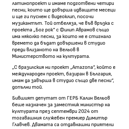
латинопроект и имаме подготвени четири
песни, които ще довърша идващите месеци
и ще ги пуснем с видеоклип, посочи
музикантът. Той отбеляза, че във връзка с
проекта „Бог рок“ с Филип Аврамов също
има няколко песни, за които не е стигнало
времето да бъдат довършени в студио
преди влизаното на Вельов в
Министерството на културата.
„С бразилския ни проект „Amazona“, който е
международен проект, базиран в България,
имам да завърша в студио също две песни“,
допълни той.
Бившият депутат от ГЕРБ Калин Вельов
беше назначен за заместник министър на
културата през септември 2024 от
тогавашния служебен премиер Димитър
Главчев. Двамата са отдавнашни приятели