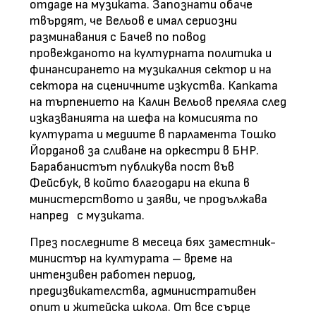
отдаде на музиката. Запознати обаче
твърдят, че Вельов е имал сериозни
разминавания с Бачев по повод
провежданото на културната политика и
финансирането на музикалния сектор и на
сектора на сценичните изкуства. Капката
на търпението на Калин Вельов преляла след
изказванията на шефа на комисията по
културата и медиите в парламента Тошко
Йорданов за сливане на оркестри в БНР.
Барабанистът публикува пост във
Фейсбук, в който благодари на екипа в
министерството и заяви, че продължава
напред с музиката.
През последните 8 месеца бях заместник-
министър на културата – време на
интензивен работен период,
предизвикателства, административен
опит и житейска школа. От все сърце