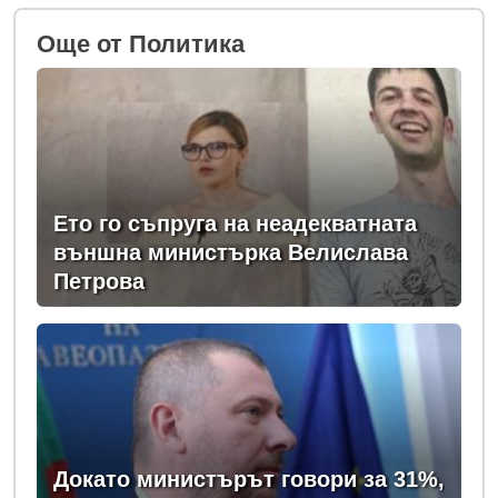
Oще от Политика
Ето го съпруга на неадекватната
външна министърка Велислава
Петрова
Докато министърът говори за 31%,