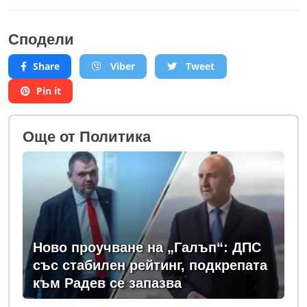
Сподели
Share
Viber
Tweet
Pin it
Oще от Политика
Ново проучване на „Галъп“: ДПС
със стабилен рейтинг, подкрепата
към Радев се запазва