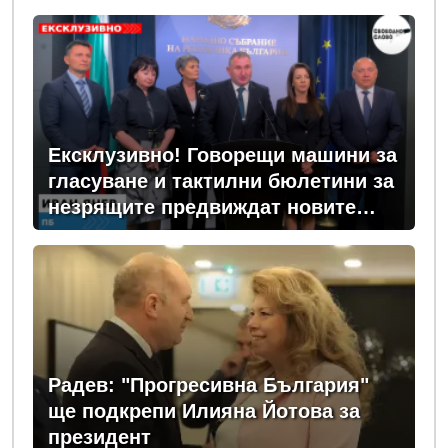
Ексклузивно! Говорещи машини за
гласуване и тактилни бюлетини за
незрящите предвиждат новите
изборни правила! (ВИДЕО)
Радев: "Прогресивна България"
ще подкрепи Илияна Йотова за
президент