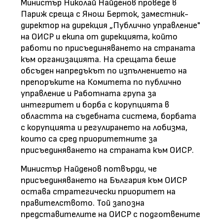
Министър Николай Найденов проведе в
Париж среща с Янош Берток, заместник-
директор на дирекция „Публично управление"
на ОИСР и екипа от дирекцията, който
работи по присъединяването на страната
към организацията. На срещата беше
обсъден напредъкът по изпълнението на
препоръките на Комитета по публично
управление и Работната група за
интегритет и борба с корупцията в
областта на съдебната система, борбата
с корупцията и регулирането на лобизма,
които са сред приоритетните за
присъединяването на страната към ОИСР.
Министър Найденов потвърди, че
присъединяването на България към ОИСР
остава стратегически приоритет на
правителството. Той запозна
представителите на ОИСР с подготвените