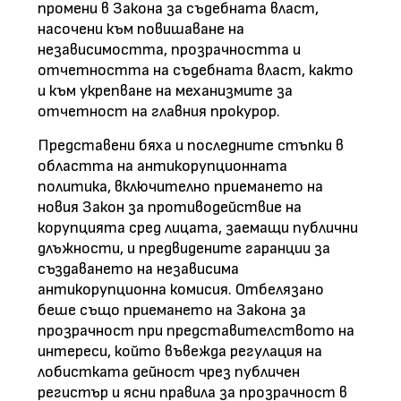
промени в Закона за съдебната власт,
насочени към повишаване на
независимостта, прозрачността и
отчетността на съдебната власт, както
и към укрепване на механизмите за
отчетност на главния прокурор.
Представени бяха и последните стъпки в
областта на антикорупционната
политика, включително приемането на
новия Закон за противодействие на
корупцията сред лицата, заемащи публични
длъжности, и предвидените гаранции за
създаването на независима
антикорупционна комисия. Отбелязано
беше също приемането на Закона за
прозрачност при представителството на
интереси, който въвежда регулация на
лобистката дейност чрез публичен
регистър и ясни правила за прозрачност в