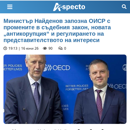
Министър Найденов запозна ОИСР с
промените в съдебния закон, новата
„антикорупция“ и регулирането на
представителството на интереси
19:13 | 16 юни 26
90
0