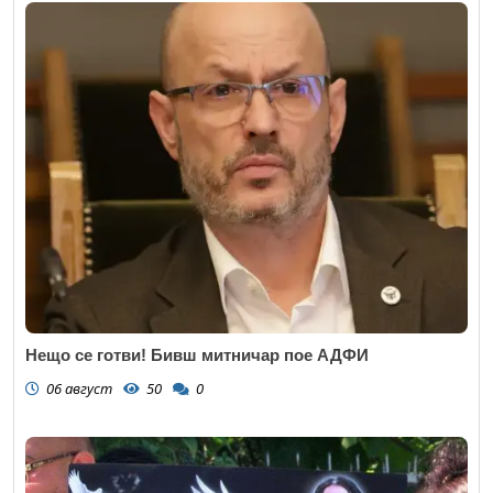
Нещо се готви! Бивш митничар пое АДФИ
06 август
50
0