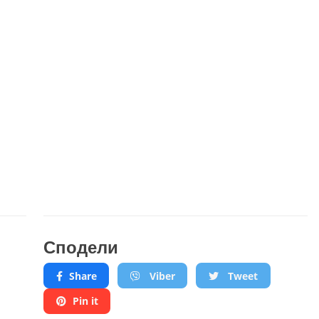
Сподели
Share
Viber
Tweet
Pin it