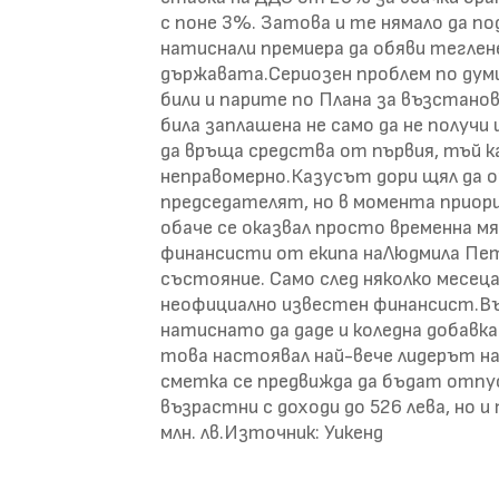
с поне 3%. Затова и те нямало да 
натиснали премиера да обяви теглене
държавата.Сериозен проблем по дум
били и парите по Плана за възстано
била заплашена не само да не получи
да връща средства от първия, тъй ка
неправомерно.Казусът дори щял да о
председателят, но в момента приор
обаче се оказвал просто временна мя
финансисти от екипа наЛюдмила Пе
състояние. Само след няколко месец
неофициално известен финансист.В
натиснато да даде и коледна добавк
това настоявал най-вече лидерът на
сметка се предвижда да бъдат отпус
възрастни с доходи до 526 лева, но 
млн. лв.Източник: Уикенд