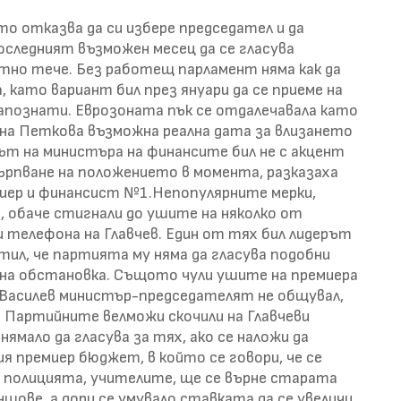
о отказва да си избере председател и да
оследният възможен месец да се гласува
тно тече. Без работещ парламент няма как да
 като вариант бил през януари да се приеме на
познати. Еврозоната пък се отдалечавала като
 на Петкова възможна реална дата за влизането
ът на министъра на финансите бил не с акцент
кърпване на положението в момента, разказаха
миер и финансист №1.Непопулярните мерки,
, обаче стигнали до ушите на няколко от
 телефона на Главчев. Един от тях бил лидерът
тил, че партията му няма да гласува подобни
на обстановка. Същото чули ушите на премиера
 Василев министър-председателят не общувал,
. Партийните велможи скочили на Главчеви
нямало да гласува за тях, ако се наложи да
я премиер бюджет, в който се говори, че се
 полицията, учителите, ще се върне старата
шове, а дори се умувало ставката да се увеличи