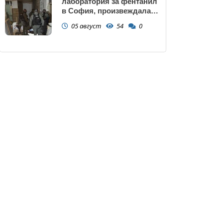
лаборатория за фентанил
в София, произвеждала
до 10 кг на ден за страната
05 август
54
0
(снимки)