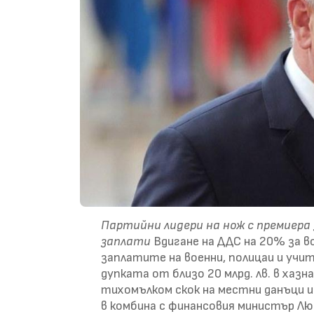
Партийни лидери на нож с премиера 
заплати
Вдигане на ДДС на 20% за в
заплатите на военни, полицаи и учите
дупката от близо 20 млрд. лв. в хазн
тихомълком скок на местни данъци и
в комбина с финансовия министър Лю