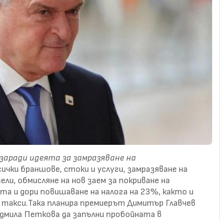
заради идеята за замразяване на
сички браншове, стоки и услуги, замразяване на
ли, обмисляне на нов заем за покриване на
ата и дори повишаване на налога на 23%, както и
 такси.Така планира премиерът Димитър Главчев
дмила Петкова да запълни пробойната в