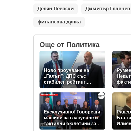
Делян Пеевски
Димитър Главчев
финансова дупка
Oще от Политика
Ново проучване на
Румен
„Галъп“: ДПС със
Нека 
стабилен рейтинг,
факти
подкрепата към Радев
се запазва
Ексклузивно! Говорещи
Радев
машини за гласуване и
Бълга
тактилни бюлетини за
Илиян
незрящите предвиждат
прези