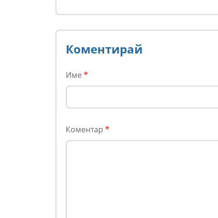
новите изборни
правила! (ВИДЕО)
Коментирай
Име
*
Коментар
*