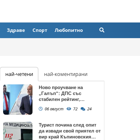
Здраве
Спорт
Любопитно
най-четени
най-коментирани
Ново проучване на
„Галъп“: ДПС със
стабилен рейтинг,
подкрепата към Радев се
06 август
72
24
запазва
Турист почина след опит
да извади свой приятел от
вир край Къпиновския