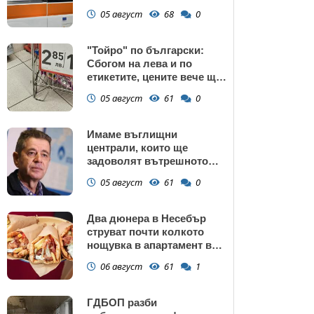
манастир
05 август
68
0
"Тойро" по български:
Сбогом на лева и по
етикетите, цените вече ще
са само в евро
05 август
61
0
Имаме въглищни
централи, които ще
задоволят вътрешното
потребление на ток
05 август
61
0
Два дюнера в Несебър
струват почти колкото
нощувка в апартамент в
Поморие
06 август
61
1
ГДБОП разби