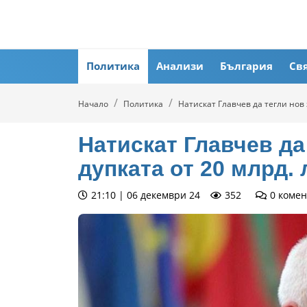
Политика
Анализи
България
Св
Начало
Политика
Натискат Главчев да тегли нов 
Натискат Главчев да
дупката от 20 млрд. 
21:10 | 06 декември 24
352
0
комен