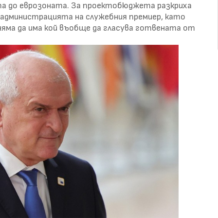
а до еврозоната. За проектобюджета разкриха
 администрацията на служебния премиер, като
е няма да има кой въобще да гласува готвената от