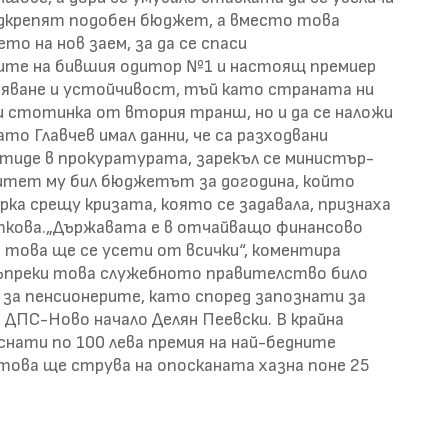
подкрепят подобен бюджет, а вместо това
то на нов заем, за да се спаси
ите на бившия одитор №1 и настоящ премиер
вяване и устойчивост, тъй като страната ни
 и стотинка от втория транш, но и да се наложи
то Главчев имал данни, че са разходвани
тиде в прокуратурата, зарекъл се министър-
итет му бил бюджетът за догодина, който
рка срещу кризата, която се задавала, признаха
ткова.„Държавата е в отчайващо финансово
а това ще се усети от всички“, коментира
ъпреки това служебното правителство било
а за пенсионерите, като според запознати за
 ДПС-Ново начало Делян Пеевски. В крайна
нати по 100 лева премия на най-бедните
и това ще струва на опосканата хазна поне 25