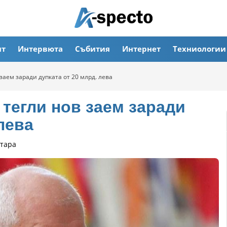
ят
Интервюта
Събития
Интернет
Техниологии
заем заради дупката от 20 млрд. лева
 тегли нов заем заради
лева
тара