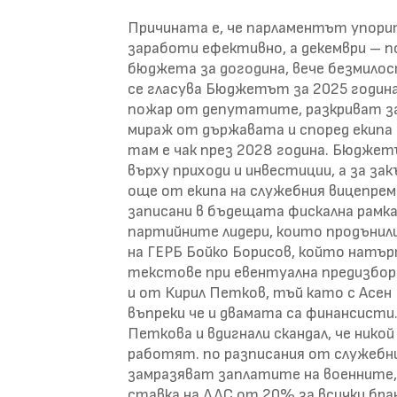
Причината е, че парламентът упорит
заработи ефективно, а декември – п
бюджета за догодина, вече безмилос
се гласува Бюджетът за 2025 година,
пожар от депутатите, разкриват за
мираж от държавата и според екипа
там е чак през 2028 година. Бюджет
върху приходи и инвестиции, а за за
още от екипа на служебния вицепре
записани в бъдещата фискална рамка
партийните лидери, които продънили
на ГЕРБ Бойко Борисов, който натър
текстове при евентуална предизбор
и от Кирил Петков, тъй като с Асен
въпреки че и двамата са финансисти
Петкова и вдигнали скандал, че никой 
работят. по разписания от служебни
замразяват заплатите на военните,
ставка на ДДС от 20% за всички бран