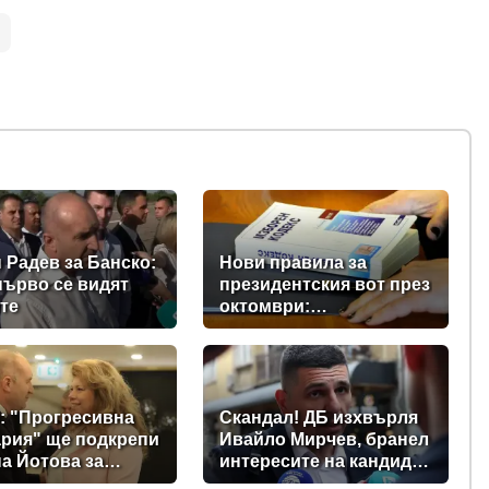
 Радев за Банско:
Нови правила за
първо се видят
президентския вот през
те
октомври:
Парламентът прие
промени в Изборния
кодекс
: "Прогресивна
Скандал! ДБ изхвърля
рия" ще подкрепи
Ивайло Мирчев, бранел
а Йотова за
интересите на кандидат
дент
за „Лукойл”