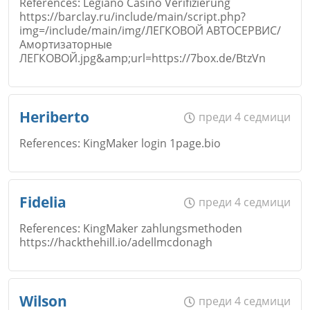
References: Legiano Casino Verifizierung
https://barclay.ru/include/main/script.php?
Коментар
*
img=/include/main/img/ЛЕГКОВОЙ АВТОСЕРВИС/
Email
Амортизаторные
ЛЕГКОВОЙ.jpg&amp;url=https://7box.de/BtzVn
Откажи
Име
*
Heriberto
преди 4 седмици
Коментар
*
References: KingMaker login 1page.bio
Откажи
Email
Име
*
Fidelia
преди 4 седмици
References: KingMaker zahlungsmethoden
https://hackthehill.io/adellmcdonagh
Коментар
*
Email
Откажи
Име
*
Wilson
преди 4 седмици