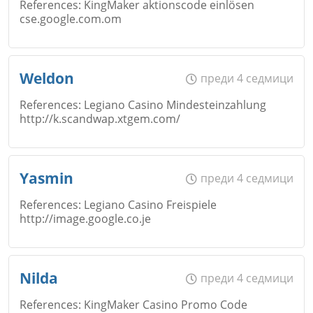
References: KingMaker aktionscode einlösen
cse.google.com.om
Коментар
*
Email
Име
*
Откажи
Weldon
преди 4 седмици
References: Legiano Casino Mindesteinzahlung
http://k.scandwap.xtgem.com/
Коментар
*
Email
Име
*
Yasmin
преди 4 седмици
Откажи
References: Legiano Casino Freispiele
http://image.google.co.je
Коментар
*
Email
Име
*
Nilda
преди 4 седмици
Откажи
References: KingMaker Casino Promo Code