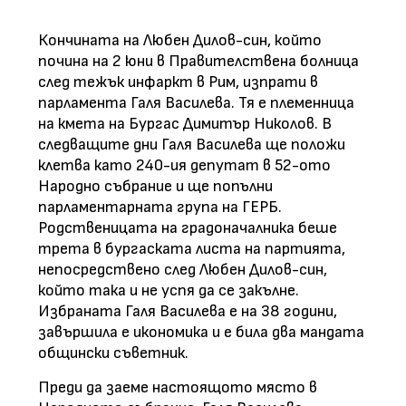
Кончината на Любен Дилов-син, който
почина на 2 юни в Правителствена болница
след тежък инфаркт в Рим, изпрати в
парламента Галя Василева. Тя е племенница
на кмета на Бургас Димитър Николов. В
следващите дни Галя Василева ще положи
клетва като 240-ия депутат в 52-ото
Народно събрание и ще попълни
парламентарната група на ГЕРБ.
Родственицата на градоначалника беше
трета в бургаската листа на партията,
непосредствено след Любен Дилов-син,
който така и не успя да се закълне.
Избраната Галя Василева е на 38 години,
завършила е икономика и е била два мандата
общински съветник.
Преди да заеме настоящото място в