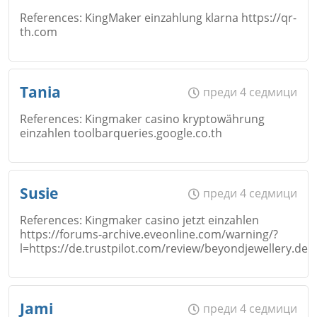
References: KingMaker einzahlung klarna https://qr-
th.com
Коментар
*
Email
Име
*
Tania
преди 4 седмици
Откажи
References: Kingmaker casino kryptowährung
einzahlen toolbarqueries.google.co.th
Коментар
*
Email
Име
*
Susie
преди 4 седмици
Откажи
References: Kingmaker casino jetzt einzahlen
https://forums-archive.eveonline.com/warning/?
Коментар
*
l=https://de.trustpilot.com/review/beyondjewellery.de
Email
Име
*
Откажи
Jami
преди 4 седмици