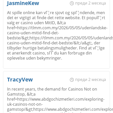
JasmineKew
преди 2 месеца
At spille online kan vГ¦re sjovt og spГ¦ndende, men
det er vigtigt at finde det rette website. Et populГ¦rt
valg er casino uden MitID, &lt;a
href=https://tlmm.com.my/2026/05/05/udenlandske-
casino-uden-mitid-find-det-
bedste/&gt;https://tlmm.com.my/2026/05/05/udenland
casino-uden-mitid-find-det-bedste/&lt;/a&gt;, der
tilbyder hurtige betalingsmuligheder. Find at vГ¦lge
et anerkendt casino, sГҐ du kan forbruge din
oplevelse uden bekymringer.
Име
*
TracyVew
преди 2 месеца
In recent years, the demand for Casinos Not on
Gamstop, &lt;a
href=https://www.abdgochizmetleri.com/exploring-
Email
uk-casinos-not-on-
gamstop/&gt;https://www.abdgochizmetleri.com/explor