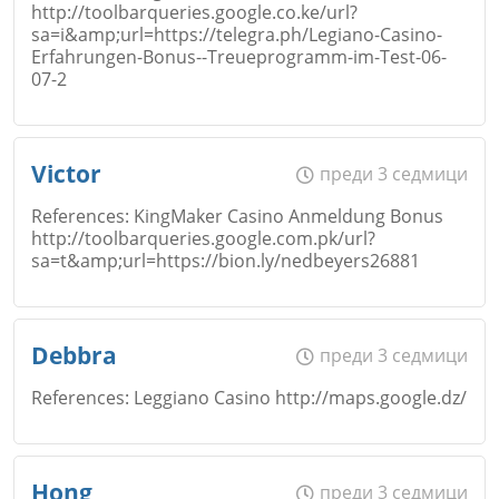
http://toolbarqueries.google.co.ke/url?
sa=i&amp;url=https://telegra.ph/Legiano-Casino-
Коментар
*
Email
Erfahrungen-Bonus--Treueprogramm-im-Test-06-
07-2
Откажи
Име
*
Victor
преди 3 седмици
Коментар
*
References: KingMaker Casino Anmeldung Bonus
http://toolbarqueries.google.com.pk/url?
sa=t&amp;url=https://bion.ly/nedbeyers26881
Email
Откажи
Име
*
Debbra
преди 3 седмици
References: Leggiano Casino http://maps.google.dz/
Коментар
*
Откажи
Email
Име
*
Hong
преди 3 седмици