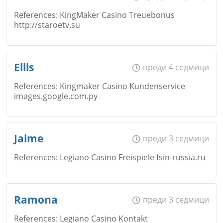
References: KingMaker Casino Treuebonus
Коментар
*
http://staroetv.su
Email
Име
*
Откажи
Ellis
преди 4 седмици
References: Kingmaker Casino Kundenservice
images.google.com.py
Коментар
*
Email
Име
*
Откажи
Jaime
преди 3 седмици
References: Legiano Casino Freispiele fsin-russia.ru
Коментар
*
Email
Име
*
Ramona
преди 3 седмици
Откажи
References: Legiano Casino Kontakt