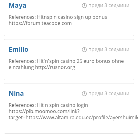
Име
*
Maya
преди 3 седмици
References: Hitnspin casino sign up bonus
https://forum.teacode.com
Email
Име
*
Emilio
преди 3 седмици
Откажи
References: Hit'n'spin casino 25 euro bonus ohne
einzahlung http://rusnor.org
Коментар
*
Email
Име
*
Nina
преди 3 седмици
References: Hit n spin casino login
https://plb.moomoo.com/link?
Коментар
*
target=https://www.altamira.edu.ec/profile/ayershuimil
Email