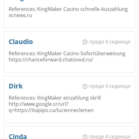
References: KingMaker Casino schnelle Auszahlung
Коментар
*
xcnews.ru
Email
Име
*
Откажи
Claudio
преди 4 седмици
References: KingMaker Casino Sofortüberweisung
https://chanceforward.chatovod.ru/
Коментар
*
Email
Име
*
Откажи
Dirk
преди 4 седмици
References: KingMaker einzahlung skrill
http://www.google.sr/url?
Коментар
*
q=https://itapipo.ca/lucienneclemen
Email
Име
*
Откажи
Cinda
преди 4 седмици