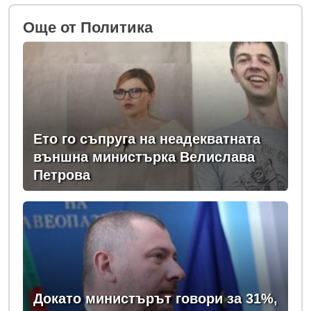
Oще от Политика
Ето го съпруга на неадекватната
външна министърка Велислава
Петрова
Докато министърът говори за 31%,