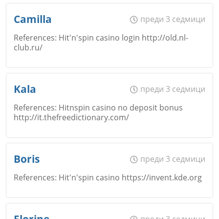
Откажи
Име
*
Camilla
преди 3 седмици
Коментар
*
References: Hit'n'spin casino login http://old.nl-
club.ru/
Email
Откажи
Име
*
Kala
преди 3 седмици
References: Hitnspin casino no deposit bonus
http://it.thefreedictionary.com/
Коментар
*
Email
Откажи
Име
*
Boris
преди 3 седмици
References: Hit'n'spin casino https://invent.kde.org
Коментар
*
Email
Име
*