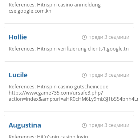
References: Hitnspin casino anmeldung
cse.google.com.kh
Коментар
*
Email
Име
*
Hollie
преди 3 седмици
Откажи
References: Hitnspin verifizierung clients1.google.tn
Коментар
*
Email
Име
*
Lucile
преди 3 седмици
References: Hitnspin casino gutscheincode
Откажи
https://www.game735.com/ursafe3.php?
action=index&amp;url=aHR0cHM6Ly9mb3J1bS54bnh4L
Коментар
*
Email
Име
*
Augustina
преди 3 седмици
Откажи
References: Hit'n'spin casino login