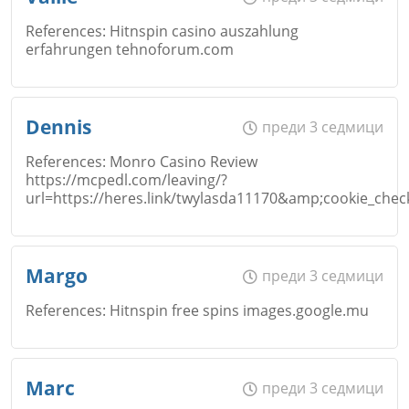
Коментар
*
References: Hitnspin casino auszahlung
erfahrungen tehnoforum.com
Email
Откажи
Име
*
Dennis
преди 3 седмици
References: Monro Casino Review
https://mcpedl.com/leaving/?
Коментар
*
url=https://heres.link/twylasda11170&amp;cookie_che
Email
Откажи
Име
*
Margo
преди 3 седмици
References: Hitnspin free spins images.google.mu
Коментар
*
Email
Име
*
Marc
преди 3 седмици
Откажи