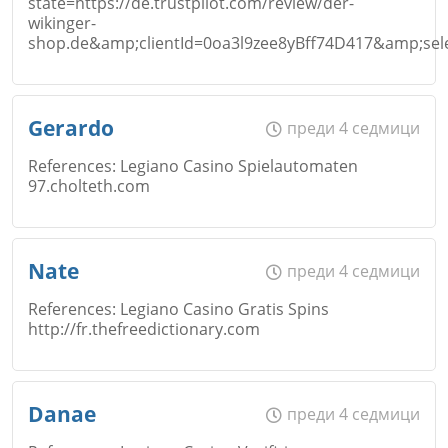
state=https://de.trustpilot.com/review/der-
wikinger-
shop.de&amp;clientId=0oa3l9zee8yBff74D417&amp;s
Коментар
*
Име
*
Gerardo
преди 4 седмици
Откажи
References: Legiano Casino Spielautomaten
97.cholteth.com
Email
Име
*
Nate
преди 4 седмици
References: Legiano Casino Gratis Spins
Откажи
http://fr.thefreedictionary.com
Коментар
*
Email
Име
*
Danae
преди 4 седмици