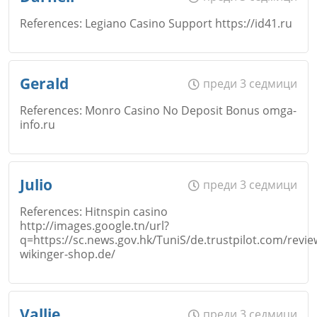
References: Legiano Casino Support https://id41.ru
Коментар
*
Email
Име
*
Gerald
преди 3 седмици
Откажи
References: Monro Casino No Deposit Bonus omga-
info.ru
Коментар
*
Email
Име
*
Julio
преди 3 седмици
Откажи
References: Hitnspin casino
http://images.google.tn/url?
Коментар
*
q=https://sc.news.gov.hk/TuniS/de.trustpilot.com/revie
Email
wikinger-shop.de/
Име
*
Откажи
Vallie
преди 3 седмици