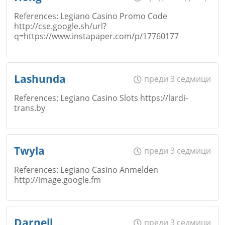
References: Legiano Casino Promo Code
http://cse.google.sh/url?
q=https://www.instapaper.com/p/17760177
Коментар
*
Email
Име
*
Откажи
Lashunda
преди 3 седмици
References: Legiano Casino Slots https://lardi-
Коментар
*
trans.by
Email
Име
*
Twyla
преди 3 седмици
Откажи
References: Legiano Casino Anmelden
http://image.google.fm
Коментар
*
Email
Име
*
Откажи
Darnell
преди 3 седмици