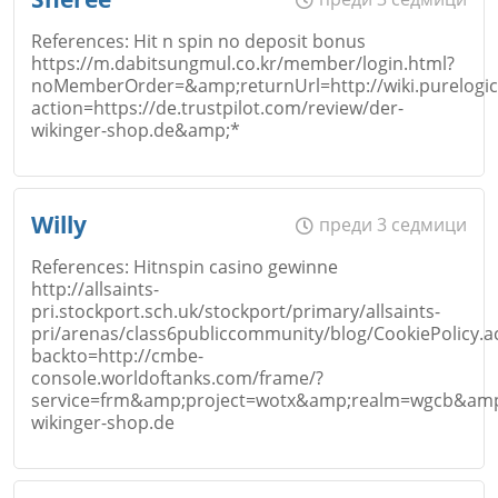
References: Hit n spin no deposit bonus
https://m.dabitsungmul.co.kr/member/login.html?
Коментар
*
noMemberOrder=&amp;returnUrl=http://wiki.purelogic
Email
action=https://de.trustpilot.com/review/der-
wikinger-shop.de&amp;*
Откажи
Име
*
Willy
преди 3 седмици
Коментар
*
References: Hitnspin casino gewinne
http://allsaints-
pri.stockport.sch.uk/stockport/primary/allsaints-
Откажи
Email
pri/arenas/class6publiccommunity/blog/CookiePolicy.a
backto=http://cmbe-
console.worldoftanks.com/frame/?
service=frm&amp;project=wotx&amp;realm=wgcb&amp;la
wikinger-shop.de
Коментар
*
Откажи