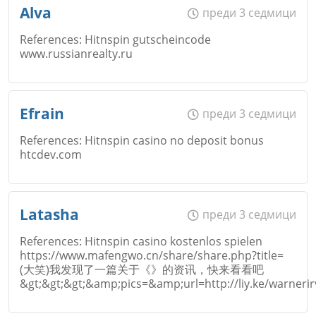
Име
*
Откажи
Alva
преди 3 седмици
References: Hitnspin gutscheincode
Коментар
*
www.russianrealty.ru
Email
Име
*
Откажи
Efrain
преди 3 седмици
References: Hitnspin casino no deposit bonus
htcdev.com
Коментар
*
Email
Име
*
Откажи
Latasha
преди 3 седмици
References: Hitnspin casino kostenlos spielen
https://www.mafengwo.cn/share/share.php?title=
Коментар
*
(大笑)我发现了一篇关于《》的资讯，快来看看吧
Email
&gt;&gt;&gt;&amp;pics=&amp;url=http://liy.ke/warner