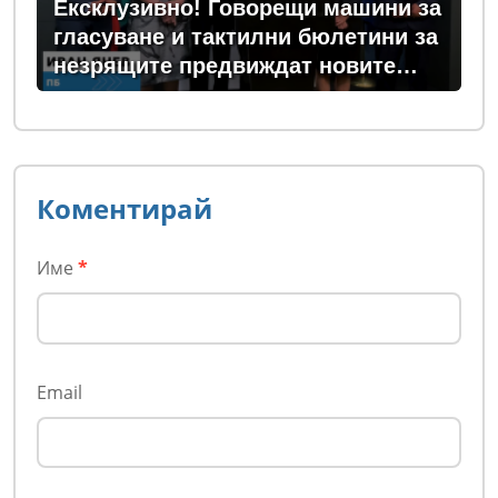
Ексклузивно! Говорещи машини за
гласуване и тактилни бюлетини за
незрящите предвиждат новите
изборни правила! (ВИДЕО)
Коментирай
Име
*
Email