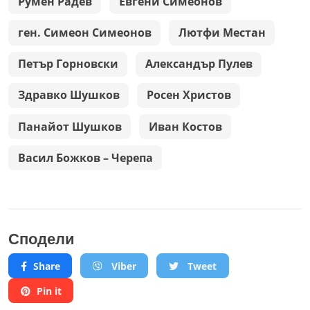
Румен Радев
Евгени Симеонов
ген. Симеон Симеонов
Лютфи Местан
Петър Горновски
Александър Пулев
Здравко Шушков
Росен Христов
Панайот Шушков
Иван Костов
Васил Божков – Черепа
Сподели
Share
Viber
Tweet
Pin it