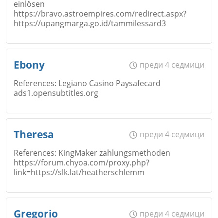
einlösen
Коментар
*
https://bravo.astroempires.com/redirect.aspx?
Email
https://upangmarga.go.id/tammilessard3
Откажи
Име
*
Ebony
преди 4 седмици
Коментар
*
References: Legiano Casino Paysafecard
ads1.opensubtitles.org
Email
Откажи
Име
*
Theresa
преди 4 седмици
References: KingMaker zahlungsmethoden
https://forum.chyoa.com/proxy.php?
Коментар
*
link=https://slk.lat/heatherschlemm
Email
Откажи
Име
*
Gregorio
преди 4 седмици