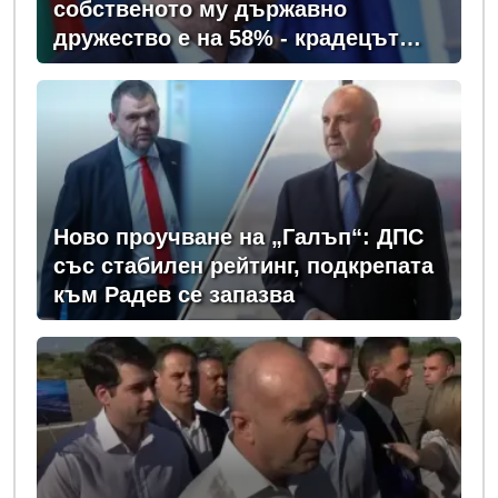
собственото му държавно
дружество е на 58% - крадецът
вика дръжте крадеца
Ново проучване на „Галъп“: ДПС
със стабилен рейтинг, подкрепата
към Радев се запазва