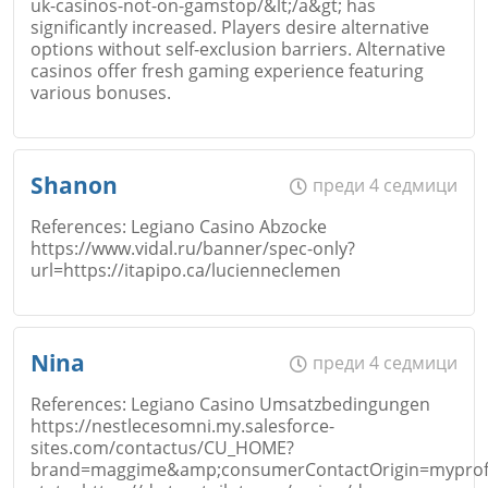
uk-casinos-not-on-gamstop/&lt;/a&gt; has
significantly increased. Players desire alternative
options without self-exclusion barriers. Alternative
casinos offer fresh gaming experience featuring
Коментар
*
various bonuses.
Име
*
Shanon
преди 4 седмици
References: Legiano Casino Abzocke
https://www.vidal.ru/banner/spec-only?
url=https://itapipo.ca/lucienneclemen
Email
Откажи
Име
*
Nina
преди 4 седмици
References: Legiano Casino Umsatzbedingungen
Коментар
*
https://nestlecesomni.my.salesforce-
sites.com/contactus/CU_HOME?
Email
brand=maggime&amp;consumerContactOrigin=myprofile