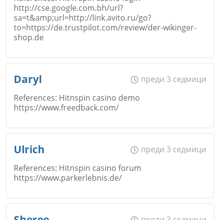
Коментар
*
http://cse.google.com.bh/url?
sa=t&amp;url=http://link.avito.ru/go?
Email
to=https://de.trustpilot.com/review/der-wikinger-
shop.de
Откажи
Име
*
Daryl
преди 3 седмици
Коментар
*
References: Hitnspin casino demo
https://www.freedback.com/
Откажи
Email
Име
*
Ulrich
преди 3 седмици
References: Hitnspin casino forum
https://www.parkerlebnis.de/
Коментар
*
Откажи
Email
Име
*
Sheree
преди 3 седмици