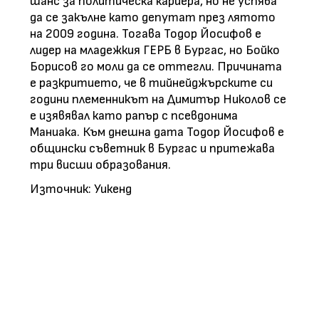
шанс за политическа кариера, но не успява
да се закълне като депутат през лятото
на 2009 година. Тогава Тодор Йосифов е
лидер на младежкия ГЕРБ в Бургас, но Бойко
Борисов го моли да се оттегли. Причината
е разкритието, че в тийнейджърските си
години племенникът на Димитър Николов се
е изявявал като рапър с псевдонима
Маниака. Към днешна дата Тодор Йосифов е
общински съветник в Бургас и притежава
три висши образования.
Източник: Уикенд