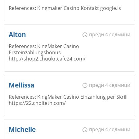
References: Kingmaker Casino Kontakt google.is
Коментар
*
Email
Име
*
Alton
преди 4 седмици
Откажи
References: KingMaker Casino
Ersteinzahlungsbonus
http://shop2.chuukr.cafe24.com/
Коментар
*
Email
Име
*
Откажи
Mellissa
преди 4 седмици
References: KingMaker Casino Einzahlung per Skrill
Коментар
*
https://22.cholteth.com/
Email
Име
*
Michelle
преди 4 седмици
Откажи