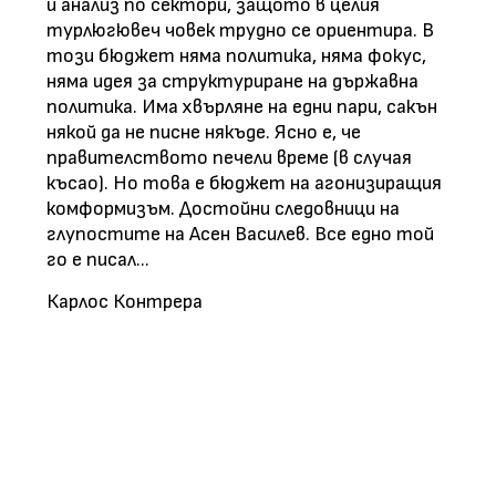
и анализ по сектори, защото в целия
турлюгювеч човек трудно се ориентира. В
този бюджет няма политика, няма фокус,
няма идея за структуриране на държавна
политика. Има хвърляне на едни пари, сакън
някой да не писне някъде. Ясно е, че
правителството печели време (в случая
късао). Но това е бюджет на агонизиращия
комформизъм. Достойни следовници на
глупостите на Асен Василев. Все едно той
го е писал...
Карлос Контрера