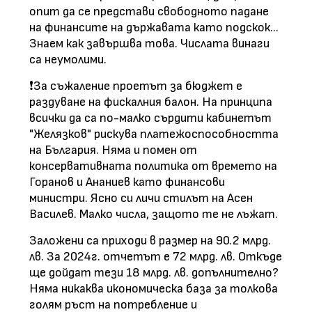
опит да се представи свободното падане
на финансите на държавата като подскок...
Знаем как завършва това. Числата винаги
са неумолими.
❗️За съжаление проетът за бюджет е
раздуване на фискалния балон. На принципа
всички да са по-малко сърдити кабинетът
"Желязков" рискува платежоспособността
на България. Няма и помен от
консервативната политика от времето на
Горанов и Ананиев като финансови
министри. Ясно си личи стилът на Асен
Василев. Малко числа, защото те не лъжат.
Заложени са приходи в размер на 90.2 млрд.
лв. За 2024г. отчетът е 72 млрд. лв. Откъде
ще дойдат тези 18 млрд. лв. допълнително?
Няма никаква икономическа база за толкова
голям ръст на потребление и