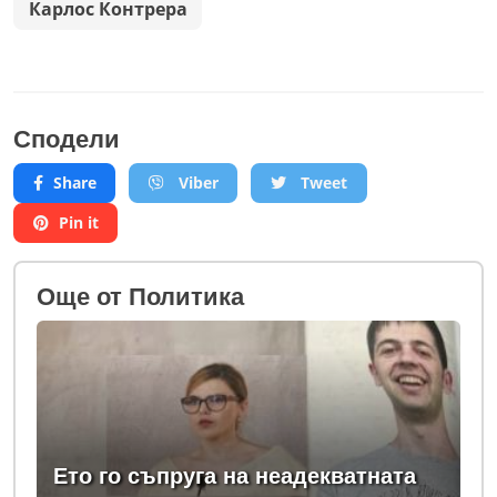
Карлос Контрера
Сподели
Share
Viber
Tweet
Pin it
Oще от Политика
Ето го съпруга на неадекватната