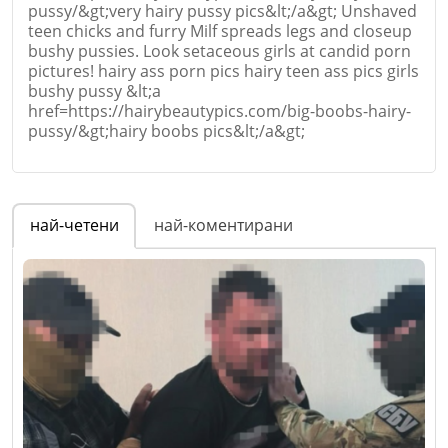
pussy/&gt;very hairy pussy pics&lt;/a&gt; Unshaved
teen chicks and furry Milf spreads legs and closeup
bushy pussies. Look setaceous girls at candid porn
pictures! hairy ass porn pics hairy teen ass pics girls
bushy pussy &lt;a
href=https://hairybeautypics.com/big-boobs-hairy-
pussy/&gt;hairy boobs pics&lt;/a&gt;
Име
*
най-четени
най-коментирани
Email
Коментар
*