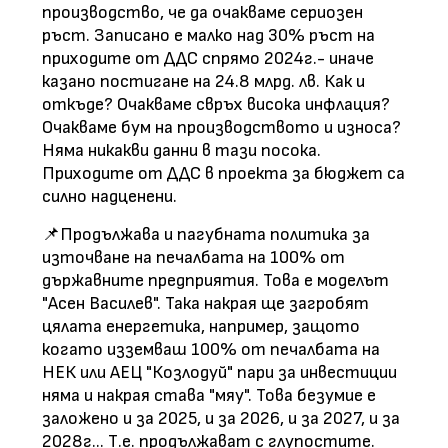
производство, че да очакваме сериозен
ръст. Записано е малко над 30% ръст на
приходите от ДДС спрямо 2024г.- иначе
казано постигане на 24.8 млрд. лв. Как и
откъде? Очакваме свръх висока инфлация?
Очакваме бум на производството и износа?
Няма никакви данни в тази посока.
Приходите от ДДС в проекта за бюджет са
силно надценени.
📌Продължава и пагубната политика за
източване на печалбата на 100% от
държавните предприятия. Това е моделът
"Асен Василев". Така накрая ще загробят
цялата енергетика, например, защото
когато изземваш 100% от печалбата на
НЕК или АЕЦ "Козлодуй" пари за инвестиции
няма и накрая става "мяу". Това безумие е
заложено и за 2025, и за 2026, и за 2027, и за
2028г... Т.е. продължават с глупостите.