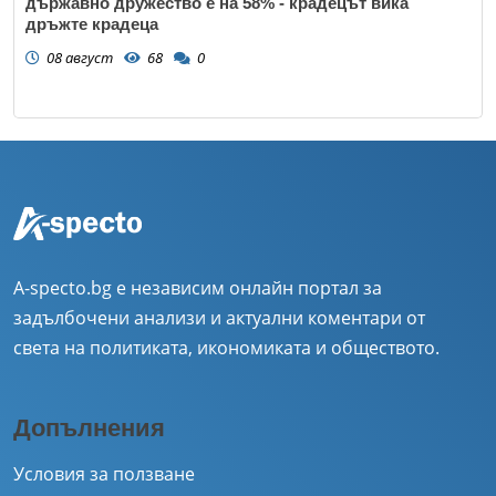
държавно дружество е на 58% - крадецът вика
дръжте крадеца
08 август
68
0
A-specto.bg е независим онлайн портал за
задълбочени анализи и актуални коментари от
света на политиката, икономиката и обществото.
Допълнения
Условия за ползване