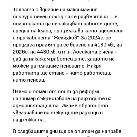
Тоягата с вдигане на максималния
осигурителен доход пак е развъртяна. Т.е.
политиката да се наказват работещите,
средната класа, продължава като идеология
и при кабинета "Желязков". За 2024г. се
предлага прагът да се вдигне на 4130 лв., за
2026г. на 4430 лв. и т.н. Логиката е ясна -
дай да накажем работещите, защото не
можем да плащаме пенсиите. Накря
работата ще стане - нито работещи,
нито пенсии.
❗️Няма и помен от опит за реформи -
например съкръщаване на разходите на
администрацията. Имаме обратното -
увеличаване на текущите разходи и
издръжката...
В следващите дни ще се опитам да направя