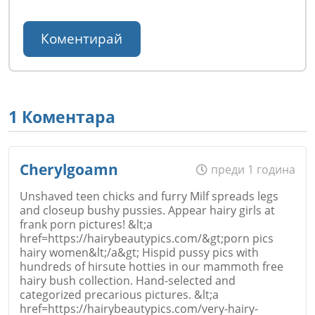
1 Коментара
Cherylgoamn
преди 1 година
Unshaved teen chicks and furry Milf spreads legs
and closeup bushy pussies. Appear hairy girls at
frank porn pictures! &lt;a
href=https://hairybeautypics.com/&gt;porn pics
hairy women&lt;/a&gt; Hispid pussy pics with
hundreds of hirsute hotties in our mammoth free
hairy bush collection. Hand-selected and
categorized precarious pictures. &lt;a
href=https://hairybeautypics.com/very-hairy-