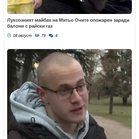
Луксозният майбах на Митьо Очите опожарен заради
балони с райски газ
08 август
79
4