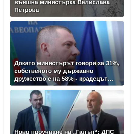
външна министърка Велислава
Петрова
Докато министърът говори за 31%,
собственото му държавно
дружество е на 58% - крадецът
вика дръжте крадеца
Ново проучване на „Галъп“: ДПС