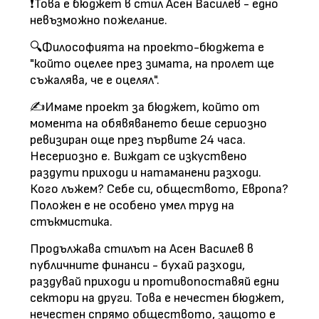
❗️Това е бюджет в стил Асен Василев - едно
невъзможно пожелание.
🔍Философията на проекто-бюджета е
"който оцелее през зимата, на пролет ще
съжалява, че е оцелял".
✍Имаме проект за бюджет, който от
момента на обявяването беше сериозно
ревизиран още през първите 24 часа.
Несериозно е. Виждат се изкуствено
раздути приходи и натаманени разходи.
Кого лъжем? Себе си, обществото, Европа?
Положен е не особено умел труд на
стъкмистика.
Продължава стилът на Асен Василев в
публичните финанси - бухай разходи,
раздувай приходи и противопоставяй едни
сектори на други. Това е нечестен бюджет,
нечестен спрямо обществото, защото е