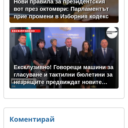
Нови правила за президентския
вот през октомври: Парламентът
прие промени в Изборния кодекс
Ексклузивно! Говорещи машини за
гласуване и тактилни бюлетини за
незрящите предвиждат новите
изборни правила! (ВИДЕО)
Коментирай