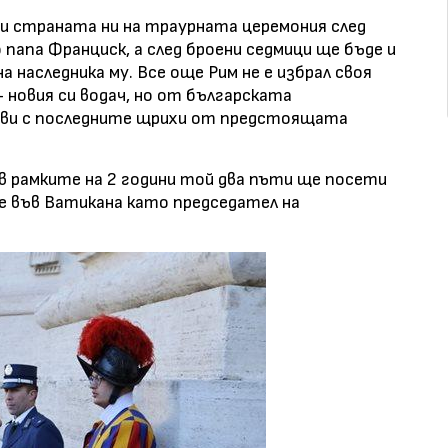
и страната ни на траурната церемония след
апа Франциск, а след броени седмици ще бъде и
а наследника му. Все още Рим не е избрал своя
 новия си водач, но от българската
ови с последните щрихи от предстоящата
в рамките на 2 години той два пъти ще посети
бе във Ватикана като председател на