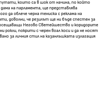
путати, които са в шок от начина, по който
а дама на парламента, ще представлява
го да облече черна тениска с реклама на
ти, доволни, че резилът ще ни бъде спестен за
 посещаващи Негово Светейшество и коридорите
ни рокли, покрити с черен воал коси и да не носят
вано за личния стил на казанлъшката излагация