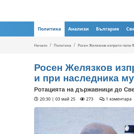
Политика
Анализи
България
Св
Начало
Политика
Росен Желязков изпрати папа 
Росен Желязков изп
и при наследника му
Ротацията на държавници до Све
20:30 | 03 май 25
273
1
коментара