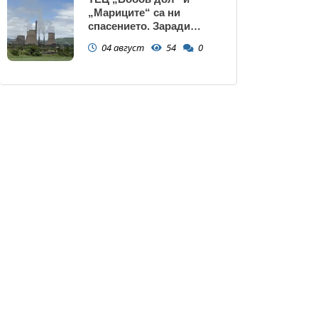
„Мариците“ са ни
спасението. Заради
нивото на Дунав АЕЦ
04 август
54
0
Козлодуй може да спре