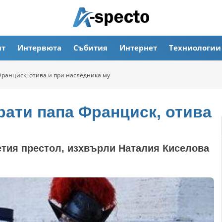
ят
Интервюта
Събития
Интернет
Техниологии
Франциск, отива и при наследника му
рати папа Франциск, отива
тия престол, изхвърли Наталия Киселова