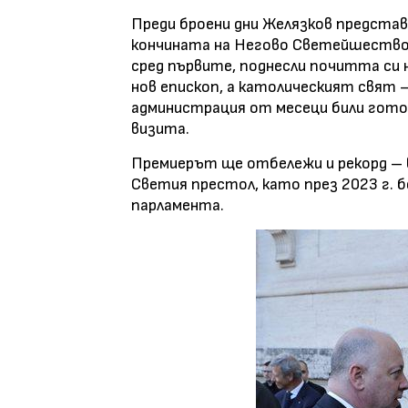
Преди броени дни Желязков представ
кончината на Негово Светейшество п
сред първите, поднесли почитта си н
нов епископ, а католическият свят –
администрация от месеци били гот
визита.
Премиерът ще отбележи и рекорд – 
Светия престол, като през 2023 г. 
парламента.