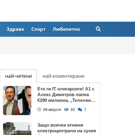
Здраве
Спорт
Любопитно
най-четени
най-коментирани
Ето ги IT олигарсите! А1 с
Алекс Димитров лапна
€290 милиона, „Телелинк”
на Любомир Минчев – 440
04 август
93
1
млн. евро БЕЗ
КОНКУРЕНЦИЯ
Защо всички атомни
електроцентрали на сухия