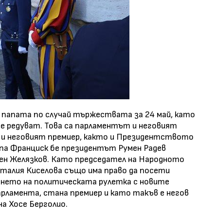
 папата по случай тържествата за 24 май, като
 се редуват. Това са парламентът и неговият
 и неговият премиер, както и Президентството
апа Франциск бе президентът Румен Радев
сен Желязков. Като председател на Народното
аталия Киселова също има право да посети
ането на политическата рулетка с новите
арламента, стана премиер и като такъв е негов
на Хосе Берголио.