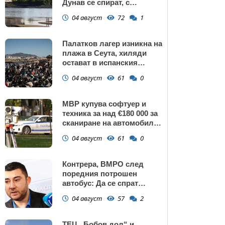
Дунав се спират, с
изключение АЕЦ
04 август
72
1
"Козлодуй"?
Палатков лагер изникна на
плажа в Сеута, хиляди
остават в испанския
ексклав (снимки)
04 август
61
0
МВР купува софтуер и
техника за над €180 000 за
сканиране на автомобили
и VIN номера
04 август
61
0
Контрера, ВМРО след
поредния потрошен
автобус: Да се спрат
линиите през циганските
04 август
57
2
махали и гета в София!
ТЕЦ „Бобов дол“ и