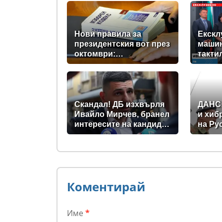
Нови правила за
Екскл
президентския вот през
машин
октомври:
такти
Парламентът прие
незря
промени в Изборния
новит
кодекс
прави
Скандал! ДБ изхвърля
ДАНС
Ивайло Мирчев, бранел
и хиб
интересите на кандидат
на Ру
за „Лукойл”
превр
зона 
Коментирай
Име
*