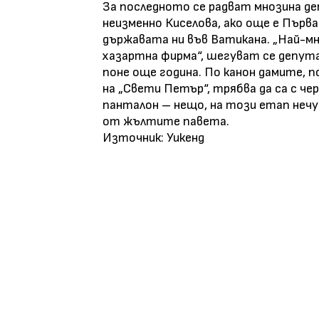
За последното се радват мнозина де
неизменно Киселова, ако още е Първ
държавата ни във Ватикана. „Най-мно
хазартна фирма“, шегуват се депута
поне още година. По канон дамите,
на „Свети Петър“, трябва да са с чер
панталон – нещо, на този етап нечу
от жълтите павета.
Източник: Уикенд