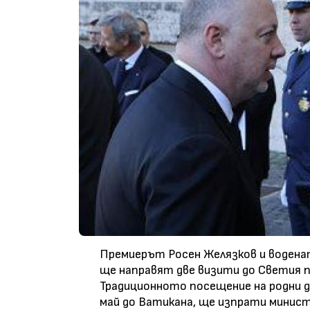
Премиерът Росен Желязков и водена
ще направят две визити до Светия п
Традиционното посещение на родни 
май до Ватикана, ще изпрати минист