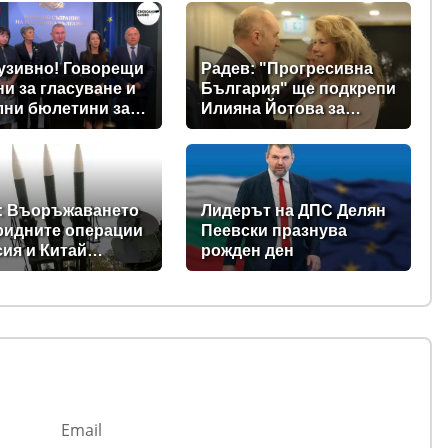
узивно! Говорещи
Радев: "Прогресивна
и за гласуване и
България" ще подкрепи
лни бюлетини за
Илияна Йотова за
щите предвиждат
президент
е изборни
ла! (ВИДЕО)
: Въоръжаването
Лидерът на ДПС Делян
ридните операции
Пеевски празнува
сия и Китай
рожден ден
ъщат Балканите в
на нестабилност
Email