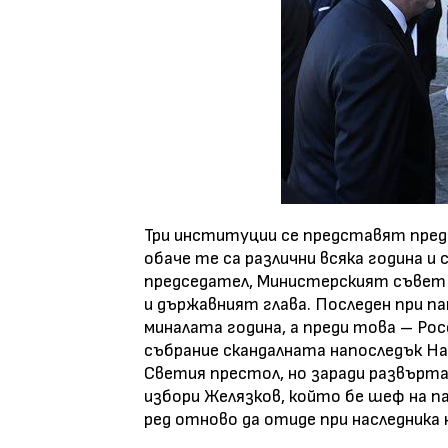
Три институции се представят пред
обаче те са различни всяка година и
председател, Министерският съвет
и държавният глава. Последен при п
миналата година, а преди това – Ро
събрание скандалната напоследък Н
Светия престол, но заради развърт
избори Желязков, който бе шеф на п
ред отново да отиде при наследника 