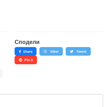
Сподели
Share
Viber
Tweet
Pin it