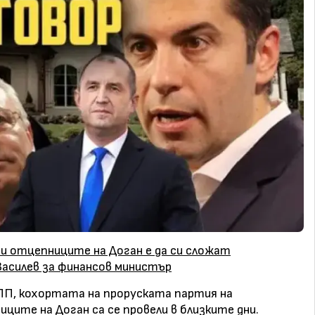
и отцепниците на Доган е да си сложат
Василев за финансов министър
 ПП, кохортата на проруската партия на
ците на Доган са се провели в близките дни.