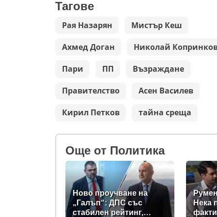
Тагове
Рая Назарян
Мистър Кеш
Ахмед Доган
Николай Копринко
Пари
ПП
Възраждане
Правителство
Асен Василев
Кирил Петков
тайна среща
Oще от Политика
Ново проучване на
Румен
„Галъп“: ДПС със
Нека 
стабилен рейтинг,
факти