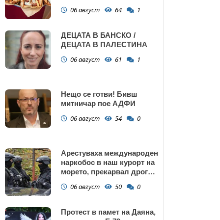
Поморие
06 август
64
1
ДЕЦАТА В БАНСКО /
ДЕЦАТА В ПАЛЕСТИНА
06 август
61
1
Нещо се готви! Бивш
митничар пое АДФИ
06 август
54
0
Арестуваха международен
наркобос в наш курорт на
морето, прекарвал дрога
от Украйна към ЕС
06 август
50
0
Протест в памет на Даяна,