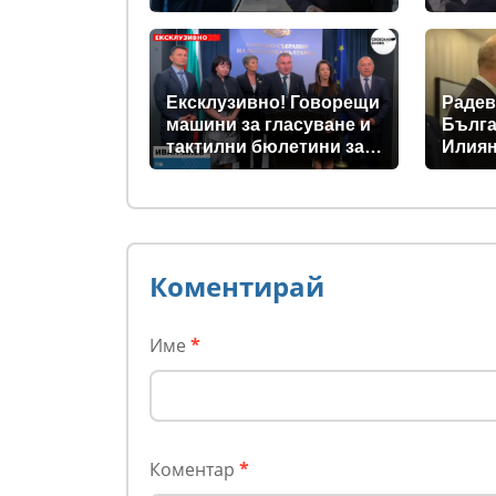
подкрепата към Радев
се запазва
Ексклузивно! Говорещи
Радев
машини за гласуване и
Бълга
тактилни бюлетини за
Илиян
незрящите предвиждат
прези
новите изборни
правила! (ВИДЕО)
Коментирай
Име
*
Коментар
*