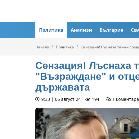
Политика
Анализи
България
Св
Начало
Политика
Сензация! Лъснаха тайни срещ
Сензация! Лъснаха 
"Възраждане" и отц
държавата
9:33 | 06 август 24
194
1
коментара