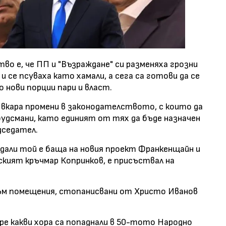
 е, че ПП и "Възраждане" си разменяха грозни
се псуваха като хамали, а сега са готови да се
о нови порции пари и власт.
 вкара промени в законодателството, с които да
удсмани, като единият от тях да бъде назначен
дседател.
дали той е баща на новия проект Франкенщайн и
ският кръчмар Копринков, е присъствал на
ъм помещения, стопанисвани от Христо Иванов
ре какви хора са попаднали в 50-тото Народно