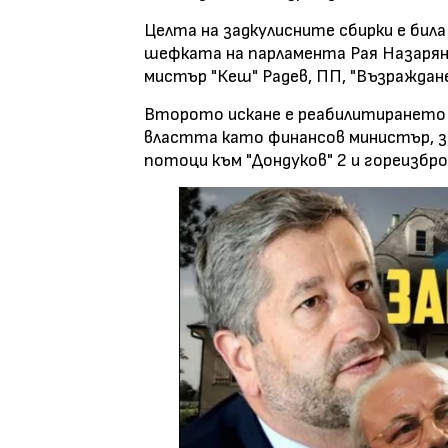
Целта на задкулисните сбирки е била 
шефката на парламента Рая Назарян и
мистър "Кеш" Радев, ПП, "Възраждане
Второто искане е реабилитирането 
властта като финансов министър, з
потоци към "Дондуков" 2 и гореизбр