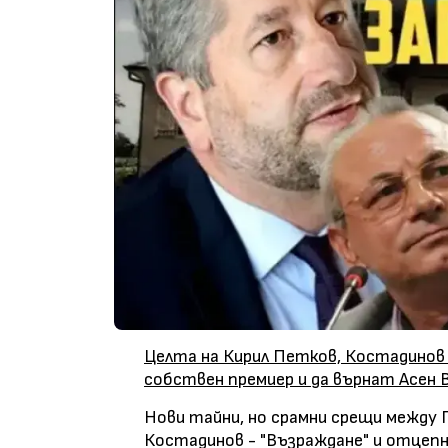
Целта на Кирил Петков, Костадинов 
собствен премиер и да върнат Асен 
Нови тайни, но срамни срещи между
Костадинов - "Възраждане" и отцепни