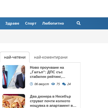
Здраве
Спорт
Любопитно
най-четени
най-коментирани
Ново проучване на
„Галъп“: ДПС със
стабилен рейтинг,
подкрепата към Радев се
06 август
75
24
запазва
Два дюнера в Несебър
струват почти колкото
нощувка в апартамент в