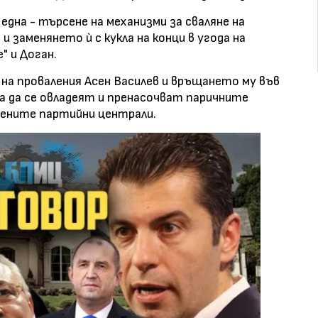
една - търсене на механизми за сваляне на
 заменянето ѝ с кукла на конци в угода на
" и Доган.
на проваления Асен Василев и връщането му във
а да се овладеят и пренасочват паричните
оените партийни централи.