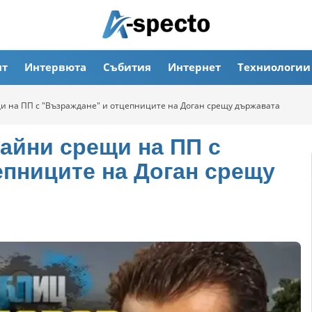
ят
Интервюта
Събития
Интернет
Техниологии
и на ПП с "Възраждане" и отцепниците на Доган срещу държавата
тайни срещи на ПП с
епниците на Доган срещу