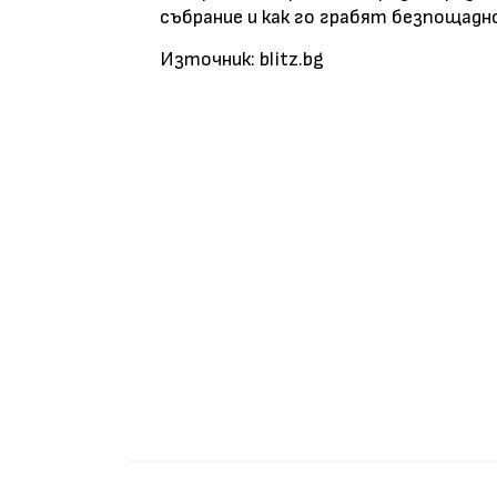
събрание и как го грабят безпощад
Източник: blitz.bg