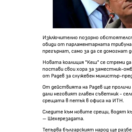
Изключително позорно обстоятелство
обиди от парламентарната трибуна и 
прегърнат, само за да се домогнат д
Новата коалиция "Кеш" се стреми да
постави свои хора за заместник-омб
от Радев за служебен министър-пре
От действията на Радев ще проличи 
дали неговият главен съветник - сел
срещата в петък в офиса на ИТН.
Следите към новите срещи, водят к
– Шехерезадата.
Тепърва българският народ ще разбе