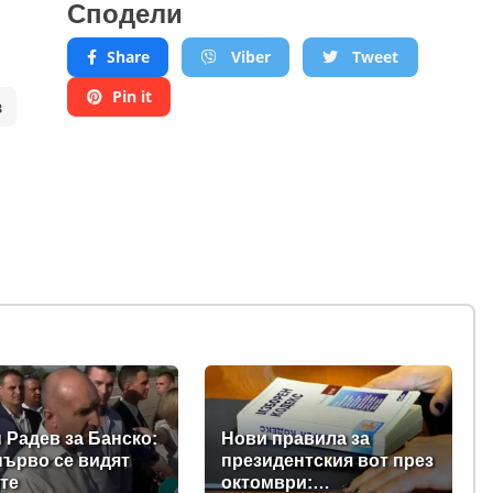
Сподели
Share
Viber
Tweet
Pin it
в
 Радев за Банско:
Нови правила за
първо се видят
президентския вот през
те
октомври: