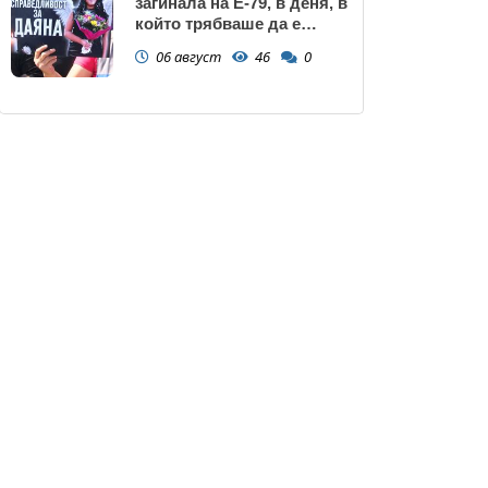
загинала на Е-79, в деня, в
който трябваше да е
сватбата ѝ (снимки)
06 август
46
0