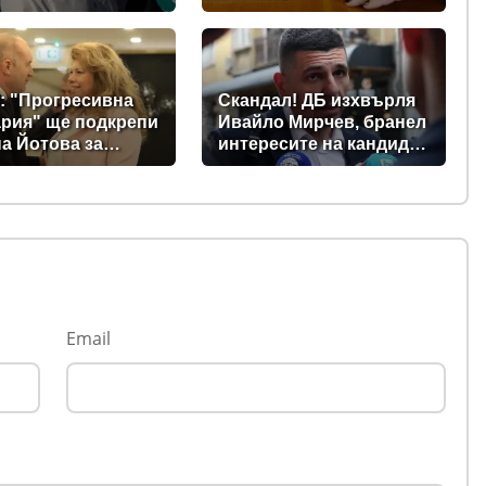
Парламентът прие
промени в Изборния
кодекс
: "Прогресивна
Скандал! ДБ изхвърля
рия" ще подкрепи
Ивайло Мирчев, бранел
а Йотова за
интересите на кандидат
дент
за „Лукойл”
Email