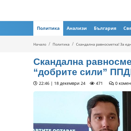
Политика
Анализи
България
Св
Начало
Политика
Скандална равносметка! За ед
Скандална равносмет
“добрите сили” ПП
22:46 | 18 декември 24
471
0
комен