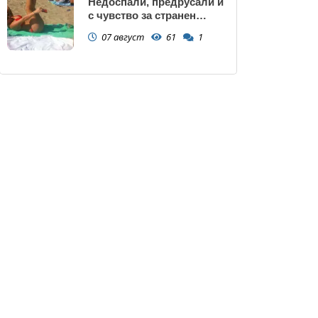
Недоспали, предрусали и
с чувство за странен
сърбеж
07 август
61
1