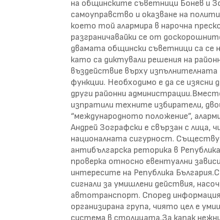
на общинските съветници Бонев и З
самоуправство и оказване на политич
което той алармира в нарочна преско
разграничавайки се от доскорошните
двамата общински съветници са се на
като са диктували решения на район
въздействие върху изпълнителната 
функции. Необходимо е да се изясни 
други районни администрации.Вместо
изпратили техните избиратели, дво
“международното положение”, аларми
Андрей Зографски е свързан с лица,
националната сигурност. Съществува
антибългарска реторика в Република
проверка относно евентуални зави
интересите на Република България.
сигнали за умишлени действия, насо
автотранспорт. Според информаци
организирана група, чиято цел е у
система в столицата.За капак нежни