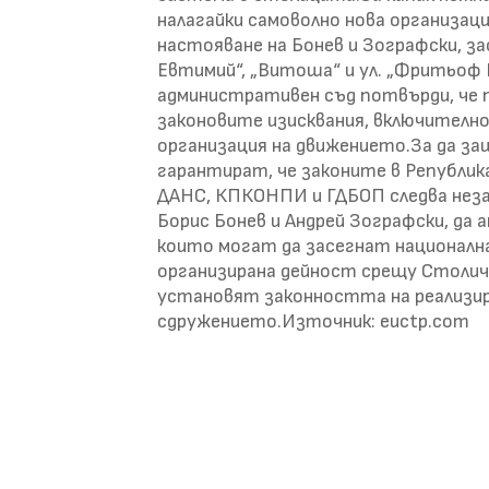
налагайки самоволно нова организаци
настояване на Бонев и Зографски, 
Евтимий“, „Витоша“ и ул. „Фритьоф 
административен съд потвърди, че п
законовите изисквания, включително
организация на движението.За да з
гарантират, че законите в Републик
ДАНС, КПКОНПИ и ГДБОП следва неза
Борис Бонев и Андрей Зографски, да
които могат да засегнат националн
организирана дейност срещу Столич
установят законността на реализи
сдружението.Източник: euctp.com