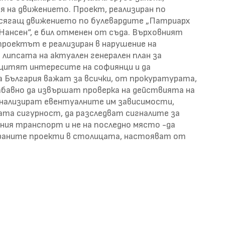
я на движението. Проект, реализиран по
засягащ движението по булевардите „Патриарх
Нансен“, е бил отменен от съда. Върховният
роектът е реализиран в нарушение на
 липсата на актуален генерален план за
ащитят интересите на софиянци и да
а България важат за всички, от прокуратурата,
бавно да извършат проверка на действията на
 анализират евентуалните им зависимости,
ата сигурност, да разследват сигналите за
ния транспорт и не на последно място -да
раните проекти в столицата, настояват от