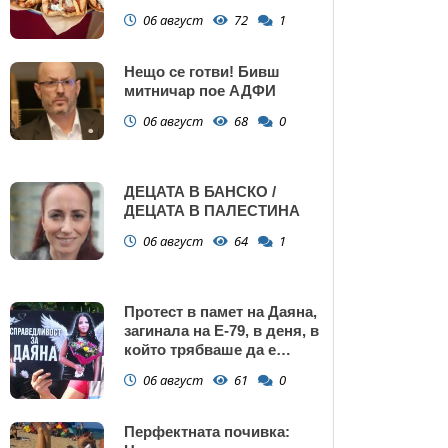
Поморие
06 август
72
1
Нещо се готви! Бивш
митничар пое АДФИ
06 август
68
0
ДЕЦАТА В БАНСКО /
ДЕЦАТА В ПАЛЕСТИНА
06 август
64
1
Протест в памет на Даяна,
загинала на Е-79, в деня, в
който трябваше да е
сватбата ѝ (снимки)
06 август
61
0
Перфектната почивка: