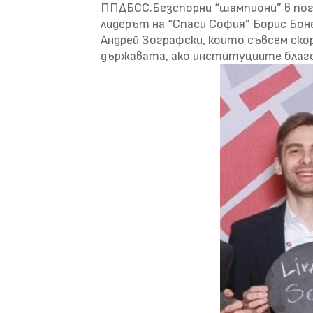
ППДБСС.Безспорни “шампиони” в пог
лидерът на “Спаси София” Борис Бон
Андрей Зографски, които съвсем ско
държавата, ако институциите благ