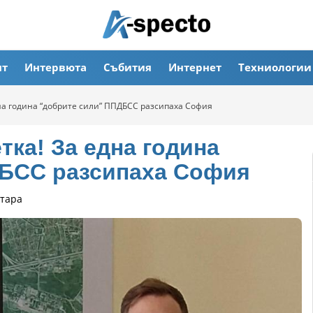
ят
Интервюта
Събития
Интернет
Техниологии
на година “добрите сили” ППДБСС разсипаха София
ка! За една година
ДБСС разсипаха София
тара