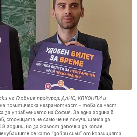
ски на Главния прокурор, ДАНС, КПКОНПИ и
лна политическа неграмотност - това са част
 за управлението на София. За една година в
ев, столицата не само че не получи шанса да
8 години, но за жалост започна да копае
менуващите се като “добри сили” от коалицията