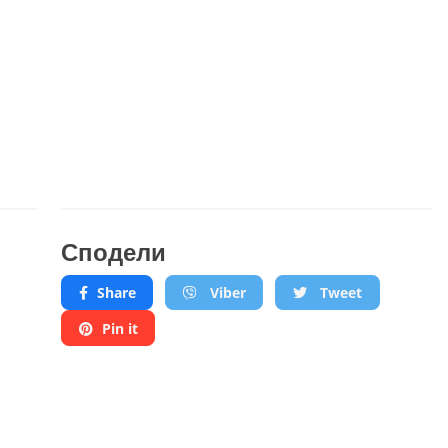
Сподели
Share
Viber
Tweet
Pin it