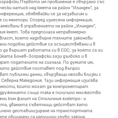
ографски.Първото им провинение е свързано със
ески натиск над кмета на район “Илинден”, за
нференция, обявявайки се за независим и
 си ментори. Според изнесена информация,
месвали в управлението на район „Илинден“,
ния кмет. Това предполага неправомерно
власт, което надхвърля техните законови
дали подобни действия са осъществявани и в
 да вършат работата си в СОС, за която са ги
йката Бонев-Зографски гази дълбоко и в
рат подателите на сигнала. По думите им,
 чиито действия поставят под въпрос
т публични данни, свързващи негови близки с
 Северна Македония. Тази информация изисква
симости, които могат да компрометират
Сдружението също така е получило множество
чени към фалит на Столичния електро- и
ята, двамата съветници действат като
мишлено дестабилизиране на транспортната
те общинари са нарушили грубо закона,