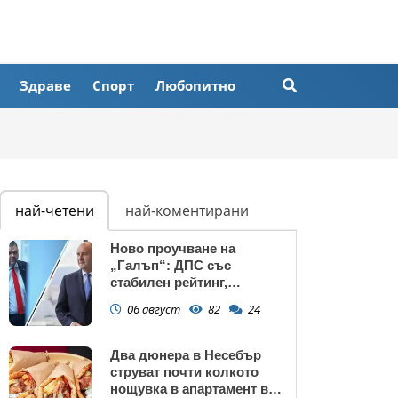
Здраве
Спорт
Любопитно
най-четени
най-коментирани
Ново проучване на
„Галъп“: ДПС със
стабилен рейтинг,
подкрепата към Радев се
06 август
82
24
запазва
Два дюнера в Несебър
струват почти колкото
нощувка в апартамент в