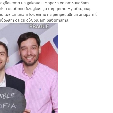
азването на закона и морала се отличават
ев и особено близкия до сърцето му общинар
ро ще станат клиенти на репресивния апарат в
оволят са си свършат работата.