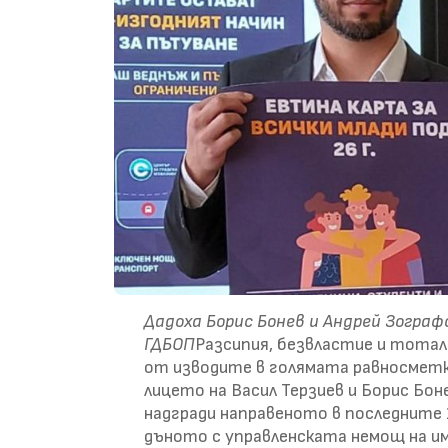
Дадоха Борис Бонев и Андрей Зограф
ГДБОП
Разсипия, безвластие и тота
от изводите в голямата равносметка
лицето на Васил Терзиев и Борис Бон
надгради направеното в последните 1
дъното с управленската немощ на и