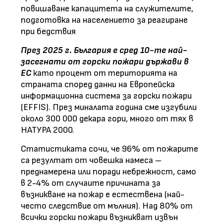
повишаване капацитета на служителите,
подготовка на населението за реагиране
при бедствия
През 2025 г. България е сред 10-те най-
засегнати от горски пожари държави в
ЕС
като процент от територията на
страната според данни на Европейска
информационна система за горски пожари
(EFFIS). През миналата година сме изгубили
около 300 000 декара гори, много от тях в
НАТУРА 2000.
Статистиката сочи, че 96% от пожарите
са резултат от човешка намеса –
преднамерена или поради небрежност, само
в 2-4% от случаите причината за
възникване на пожар е естествена (най-
често следствие от мълния). Над 80% от
всички горски пожари възникват извън