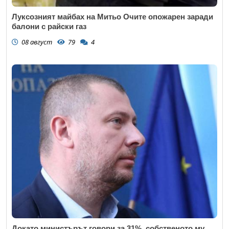
Луксозният майбах на Митьо Очите опожарен заради
балони с райски газ
08 август
79
4
Докато министърът говори за 31%, собственото му