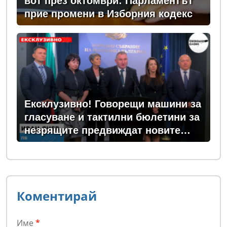
вот през октомври: Парламентът
прие промени в Изборния кодекс
Ексклузивно! Говорещи машини за
гласуване и тактилни бюлетини за
незрящите предвиждат новите
изборни правила! (ВИДЕО)
Коментирай
Име
*