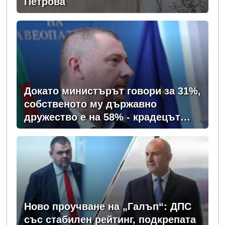
Петрова
Докато министърът говори за 31%,
собственото му държавно
дружество е на 58% - крадецът
вика дръжте крадеца
Ново проучване на „Галъп“: ДПС
със стабилен рейтинг, подкрепата