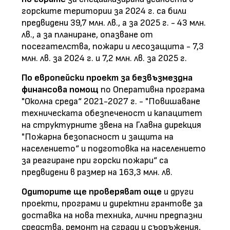
горските територии за 2024 г. са били
предвидени 39,7 млн. лв., а за 2025 г. - 43 млн.
лв., а за планиране, опазване от
посегателства, пожари и лесозащита - 7,3
млн. лв. за 2024 г. и 7,2 млн. лв. за 2025 г.
По европейски проект за безвъзмездна
финансова помощ
по Оперативна програма
"Околна среда“ 2021-2027 г. - "Повишаване
техническата обезпеченост и капацитет
на структурните звена на Главна дирекция
"Пожарна безопасност и защита на
населението“ и подготовка на населението
за реагиране при горски пожари“ са
предвидени в размер на 163,3 млн. лв.
Одиторите ще проверяват още
и други
проекти, програми и директни грантове за
доставка на нова техника, лични предпазни
средства, ремонт на сгради и съоръжения,