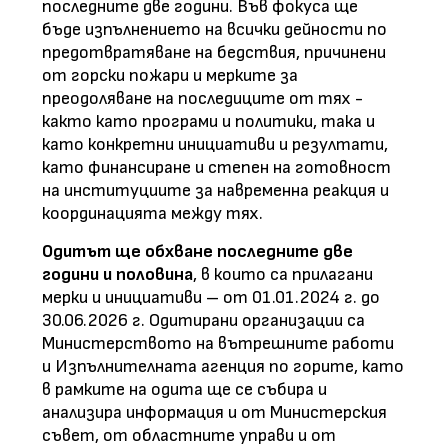
последните две години. Във фокуса ще
бъде изпълнението на всички дейности по
предотвратяване на бедствия, причинени
от горски пожари и мерките за
преодоляване на последиците от тях -
както като програми и политики, така и
като конкретни инициативи и резултати,
като финансиране и степен на готовност
на институциите за навременна реакция и
координацията между тях.
Одитът ще обхване последните две
години и половина
, в които са прилагани
мерки и инициативи – от 01.01.2024 г. до
30.06.2026 г. Одитирани организации са
Министерството на вътрешните работи
и Изпълнителната агенция по горите, като
в рамките на одита ще се събира и
анализира информация и от Министерския
съвет, от областните управи и от