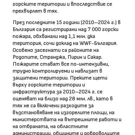
горските територии и впоследствие се
прехвърлят в тях.
През последните 15 години (2010–2024 г.) в
България са регистрирани над 7 000 горски
пожара, обхванали над 1,1 млн. дка
територия, сочи доклад на WWF-България.
Особено засегнати са районите на
Родопите, Странджа, Пирин и Сакар.
Пожарите стават все по-интензивни,
трудно контролируеми и навлизат в
защитени територии. Преките щети
върху горските територии и
инфраструктура за 2010–2024 г. се
оценяват на близо над 28 млн. лв., като в
тях не са включени разходите за
възстановяване на изгорелите площи, на
министерствата на вътрешните работи и
на отбраната, на областните
администрации, общините и доброволците