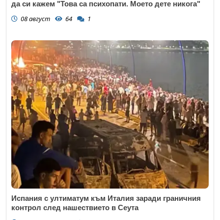
да си кажем "Това са психопати. Моето дете никога"
08 август
64
1
Испания с ултиматум към Италия заради граничния
контрол след нашествието в Сеута