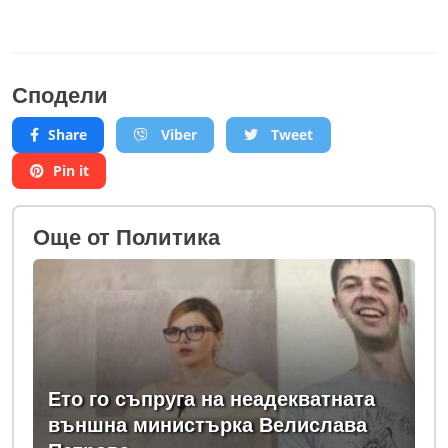
Сподели
Share
Viber
Tweet
Pin it
Oще от Политика
Ето го съпруга на неадекватната
външна министърка Велислава