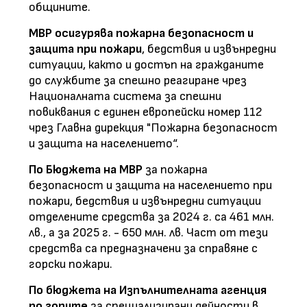
общините.
МВР осигурява пожарна безопасност и
защита при пожари
, бедствия и извънредни
ситуации, както и достъп на гражданите
до службите за спешно реагиране чрез
Националната система за спешни
повиквания с единен европейски номер 112
чрез Главна дирекция "Пожарна безопасност
и защита на населението“.
По Бюджета на МВР
за пожарна
безопасност и защита на населението при
пожари, бедствия и извънредни ситуации
отделените средства за 2024 г. са 461 млн.
лв., а за 2025 г. - 650 млн. лв. Част от тези
средства са предназначени за справяне с
горски пожари.
По бюджета на Изпълнителната агенция
по горите
за специализирани дейности в