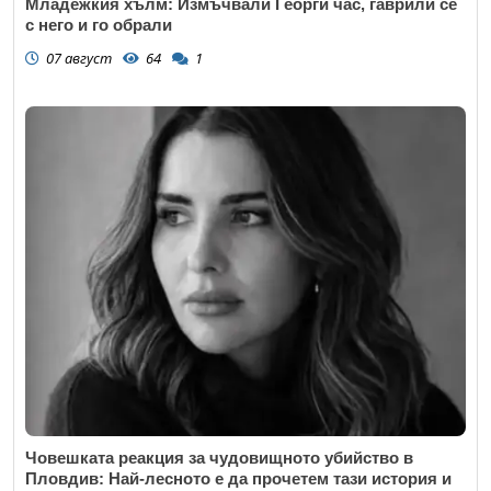
Младежкия хълм: Измъчвали Георги час, гаврили се
с него и го обрали
07 август
64
1
Човешката реакция за чудовищното убийство в
Пловдив: Най-лесното е да прочетем тази история и