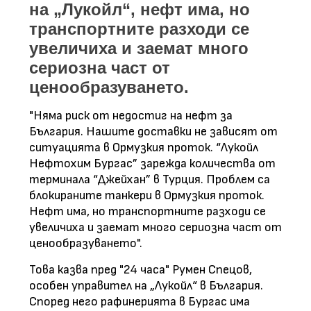
на „Лукойл“, нефт има, но
транспортните разходи се
увеличиха и заемат много
сериозна част от
ценообразуването.
"Няма риск от недостиг на нефт за
България. Нашите доставки не зависят от
ситуацията в Ормузкия проток. “Лукойл
Нефтохим Бургас” зарежда количества от
терминала “Джейхан” в Турция. Проблем са
блокираните танкери в Ормузкия проток.
Нефт има, но транспортните разходи се
увеличиха и заемат много сериозна част от
ценообразуването".
Това казва пред "24 часа" Румен Спецов,
особен управител на „Лукойл“ в България.
Според него рафинерията в Бургас има