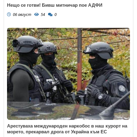
Нещо се готви! Бивш митничар пое АДФИ
06 август
54
0
Арестуваха международен наркобос в наш курорт на
морето, прекарвал дрога от Украйна към ЕС