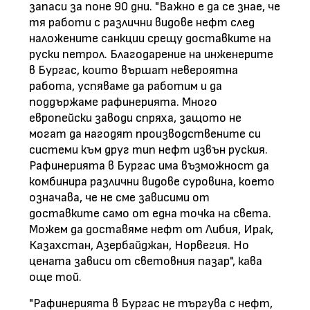
запаси за поне 90 дни. "Важно е да се знае, че
тя работи с различни видове нефт след
наложените санкции срещу доставките на
руски петрол. Благодарение на инженерите
в Бургас, които вършат невероятна
работа, успяваме да работим и да
поддържаме рафинерията. Много
европейски заводи спряха, защото не
могат да нагодят производствените си
системи към друг тип нефт извън руския.
Рафинерията в Бургас има възможност да
комбинира различни видове суровина, което
означава, че не сме зависими от
доставките само от една точка на света.
Можем да доставяме нефт от Либия, Ирак,
Казахстан, Азербайджан, Норвегия. Но
цената зависи от световния пазар", кава
още той.
"Рафинерията в Бургас не търгува с нефт,