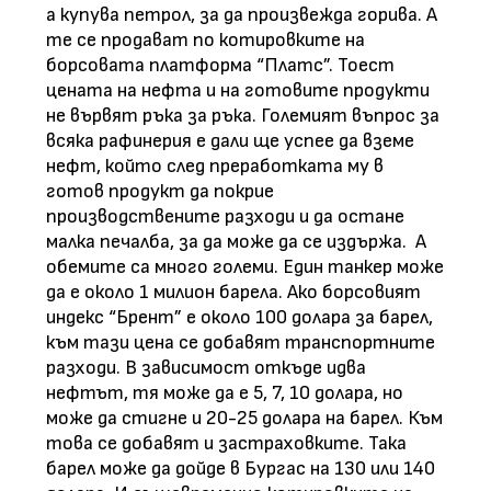
а купува петрол, за да произвежда горива. А
те се продават по котировките на
борсовата платформа “Платс”. Тоест
цената на нефта и на готовите продукти
не вървят ръка за ръка. Големият въпрос за
всяка рафинерия е дали ще успее да вземе
нефт, който след преработката му в
готов продукт да покрие
производствените разходи и да остане
малка печалба, за да може да се издържа. А
обемите са много големи. Един танкер може
да е около 1 милион барела. Ако борсовият
индекс “Брент” е около 100 долара за барел,
към тази цена се добавят транспортните
разходи. В зависимост откъде идва
нефтът, тя може да е 5, 7, 10 долара, но
може да стигне и 20-25 долара на барел. Към
това се добавят и застраховките. Така
барел може да дойде в Бургас на 130 или 140