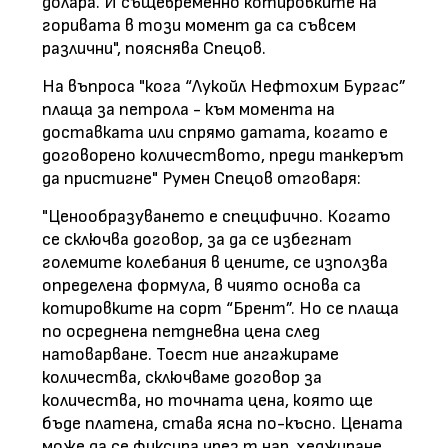
долара. И същевременно котировките на
горивата в този момент да са съвсем
различни", пояснява Спецов.
На въпроса "кога “Лукойл Нефтохим Бургас”
плаща за петрола - към момента на
доставката или спрямо датата, когато е
договорено количеството, преди танкерът
да пристигне" Румен Спецов отговаря:
"Ценообразуването е специфично. Когато
се сключва договор, за да се избегнат
големите колебания в цените, се използва
определена формула, в чиято основа са
котировките на сорт “Брент”. Но се плаща
по осреднена петдневна цена след
натоварване. Тоест ние ангажираме
количества, сключваме договор за
количества, но точната цена, която ще
бъде платена, става ясна по-късно. Цената
може да се фиксира чрез т.нар. хеджиране,