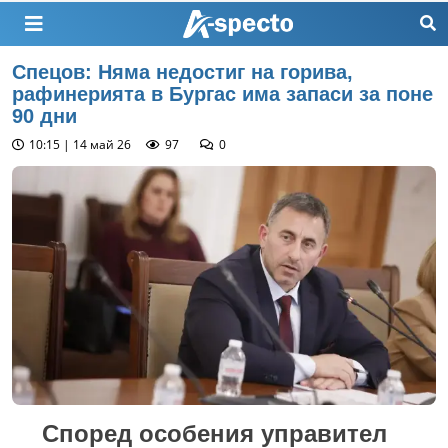
Спецов: Няма недостиг на горива,
рафинерията в Бургас има запаси за поне
90 дни
10:15 | 14 май 26
97
0
Според особения управител