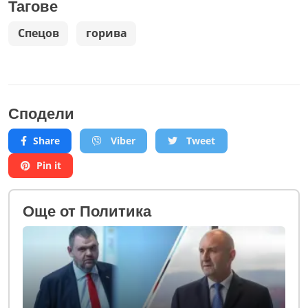
Тагове
Спецов
горива
Сподели
Share
Viber
Tweet
Pin it
Oще от Политика