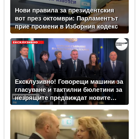
Нови правила за президентския
вот през октомври: Парламентът
прие промени в Изборния кодекс
Ексклузивно! Говорещи машини за
гласуване и тактилни бюлетини за
незрящите предвиждат новите
изборни правила! (ВИДЕО)