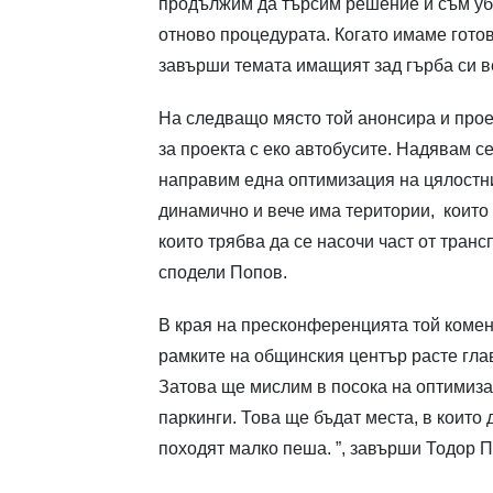
продължим да търсим решение и съм уб
отново процедурата. Когато имаме готов
завърши темата имащият зад гърба си в
На следващо място той анонсира и прое
за проекта с еко автобусите. Надявам с
направим една оптимизация на цялостни
динамично и вече има територии, които
които трябва да се насочи част от трансп
сподели Попов.
В края на пресконференцията той комент
рамките на общинския център расте гла
Затова ще мислим в посока на оптимиза
паркинги. Това ще бъдат места, в които 
походят малко пеша. ”, завърши Тодор П