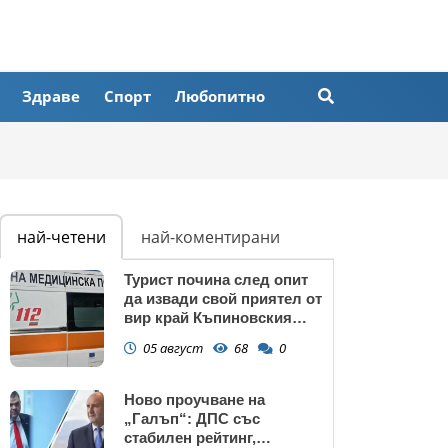
Здраве
Спорт
Любопитно
най-четени
най-коментирани
Турист почина след опит
да извади свой приятел от
вир край Къпиновския
манастир
05 август
68
0
Ново проучване на
„Галъп“: ДПС със
стабилен рейтинг,