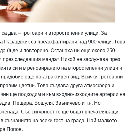
 са два – тротоари и второстепенни улици. За
на Пазарджик са преасфалтирани над 900 улици. Това
 да бъде и повторено. Останаха ни още около 250
и през следващия мандат. Никой не заслужава през
илията си и в реновирането на второстепенни улици и
е придобие още по-атрактивен вид. Всички тротоарни
правим цветни. Това създава друга атмосфера и
ачин ще подходим и към входно-изходните артерии на
див, Пещера, Бошуля, Звъничево и т.н. Но
зненада. Със сигурност те ще бъдат впечатляващи,
в съзнанието на всеки гост на града. Най-малкото
ира Попов.