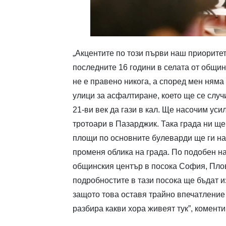
„Акцентите по този първи наш приоритет
последните 16 години в селата от общи
не е правено никога, а според мен няма
улици за асфалтиране, което ще се случ
21-ви век да гази в кал. Ще насочим ус
тротоари в Пазарджик. Така града ни щ
площи по основните булеварди ще ги на
променя облика на града. По подобен н
общинския център в посока София, Плов
подробностите в тази посока ще бъдат и
защото това оставя трайно впечатление 
разбира какви хора живеят тук”, комент