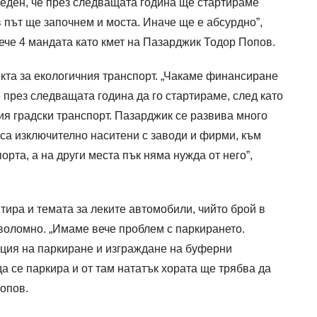
еден, че през следващата година ще стартираме
 път ще започнем и моста. Иначе ще е абсурдно”,
ече 4 мандата като кмет на Пазарджик Тодор Попов.
кта за екологичния транспорт. „Чакаме финансиране
е през следващата година да го стартираме, след като
я градски транспорт. Пазарджик се развива много
 са изключително наситени с заводи и фирми, към
орта, а на други места пък няма нужда от него”,
ира и темата за леките автомобили, чийто брой в
воломно. „Имаме вече проблем с паркирането.
ция на паркиране и изграждане на буферни
да се паркира и от там нататък хората ще трябва да
опов.