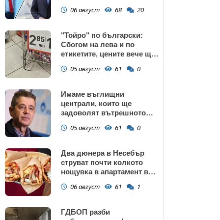
подкрепата към Радев се
06 август
68
20
запазва
"Тойро" по български:
Сбогом на лева и по
етикетите, цените вече ще
са само в евро
05 август
61
0
Имаме въглищни
централи, които ще
задоволят вътрешното
потребление на ток
05 август
61
0
Два дюнера в Несебър
струват почти колкото
нощувка в апартамент в
Поморие
06 август
61
1
ГДБОП разби