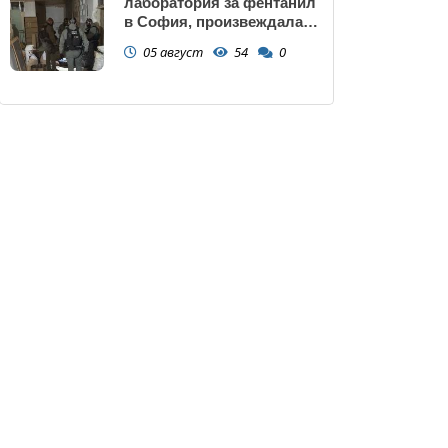
лаборатория за фентанил
в София, произвеждала
до 10 кг на ден за страната
05 август
54
0
(снимки)