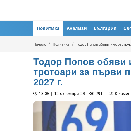
Политика
Анализи
България
Св
Начало
Политика
Тодор Попов обяви инфраструкт
Тодор Попов обяви 
тротоари за първи п
2027 г.
13:05 | 12 октомври 23
291
0
комен