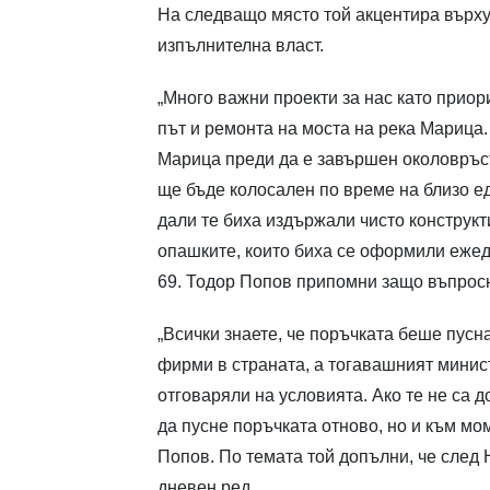
На следващо място той акцентира върху
изпълнителна власт.
„Много важни проекти за нас като прио
път и ремонта на моста на река Марица.
Марица преди да е завършен околовръст
ще бъде колосален по време на близо е
дали те биха издържали чисто конструкт
опашките, които биха се оформили ежед
69. Тодор Попов припомни защо въпросн
„Всички знаете, че поръчката беше пусн
фирми в страната, а тогавашният минис
отговаряли на условията. Ако те не са 
да пусне поръчката отново, но и към мо
Попов. По темата той допълни, че след
дневен ред.