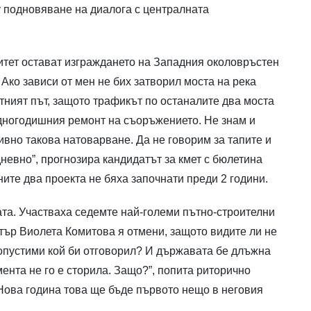
 подновяване на диалога с централната
ритет остават изграждането на Западния околовръстен
 Ако зависи от мен не бих затворил моста на река
ният път, защото трафикът по останалите два моста
дногодишния ремонт на съоръжението. Не знам и
ивно такова натоварване. Да не говорим за тапите и
невно”, прогнозира кандидатът за кмет с бюлетина
ите два проекта не бяха започнати преди 2 години.
ата. Участваха седемте най-големи пътно-строителни
тър Виолета Комитова я отмени, защото видите ли не
допустими кой би отговорил? И държавата бе длъжна
мента не го е сторила. Защо?”, попита риторично
 Нова година това ще бъде първото нещо в неговия