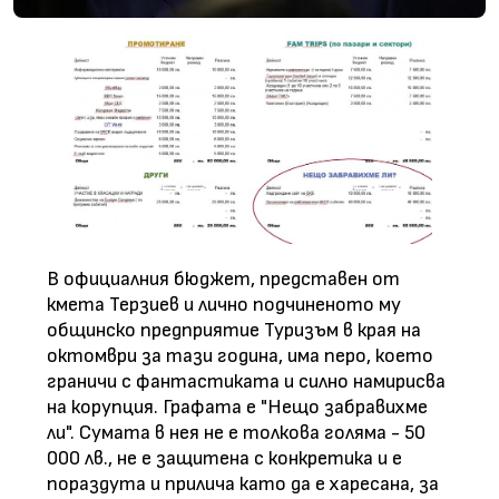
В официалния бюджет, представен от
кмета Терзиев и лично подчиненото му
общинско предприятие Туризъм в края на
октомври за тази година, има перо, което
граничи с фантастиката и силно намирисва
на корупция. Графата е "Нещо забравихме
ли". Сумата в нея не е толкова голяма - 50
000 лв., не е защитена с конкретика и е
пораздута и прилича като да е харесана, за