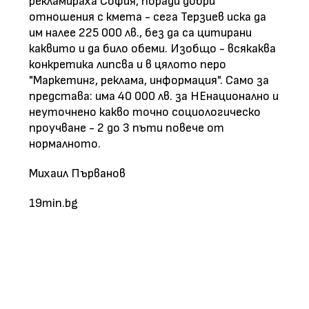
рекламираха София, поради добри
отношения с кмета - сега Терзиев иска да
им налее 225 000 лв., без да са цитирани
каквито и да било обеми. Изобщо - всякаква
конкретика липсва и в цялото перо
"Маркетинг, реклама, информация". Само за
представа: има 40 000 лв. за НЕнационално и
неуточнено какво точно социологическо
проучване - 2 до 3 пъти повече от
нормалното.
Михаил Първанов
19min.bg