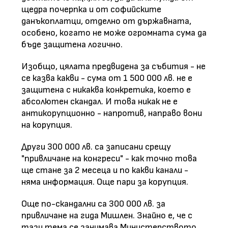
щедра почерпка и от софийските
данъкоплатци, отделно от държавната,
особено, когато не може огромната сума да
бъде защитена логично.
Изобщо, цялата предвидена за събития - не
се казва какви - сума от 1 500 000 лв. не е
защитена с никаква конкретика, което е
абсолютен скандал. И това никак не е
антикорупционно - напротив, направо вони
на корупция.
Други 300 000 лв. са записани срещу
"привличане на конгреси" - как точно това
ще стане за 2 месеца и по какви канали -
няма информация. Още пари за корупция.
Още по-скандални са 300 000 лв. за
привличане на гида Мишлен. Знайно е, че с
тази тема се занимава Министерството