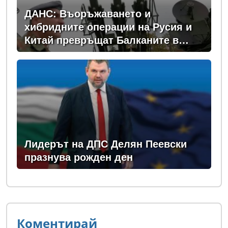
ДАНС: Въоръжаването и
хибридните операции на Русия и
Китай превръщат Балканите в
зона на нестабилност
Лидерът на ДПС Делян Пеевски
празнува рожден ден
Коментирай