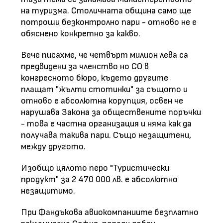
на туризма. Столичната община само ще
потроши безконтролно пари - отново не е
обяснено конкретно за какво.
Вече писахме, че четвърт милион лева са
предвидени за членство но СО в
конгресното бюро, където другите
плащат "жълти стотинки" за същото и
отново е абсолютна корупция, освен че
нарушава Закона за обществените поръчки
- това е частна организация и няма как да
получава такива пари. Също незащитени,
между другото.
Изобщо цялото перо "Туристически
продукт" за 2 470 000 лв. е абсолютно
незащитимо.
При Фандъкова авиокомпаниите безплатно