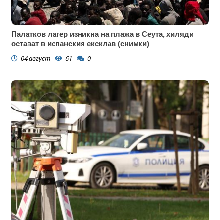
Палатков лагер изникна на плажа в Сеута, хиляди
остават в испанския ексклав (снимки)
04 август
61
0