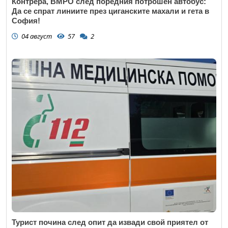
Контрера, ВМРО след поредния потрошен автобус:
Да се спрат линиите през циганските махали и гета в
София!
04 август
57
2
Турист почина след опит да извади свой приятел от