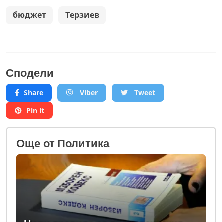
бюджет
Терзиев
Сподели
Share
Viber
Tweet
Pin it
Oще от Политика