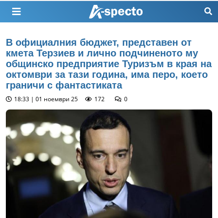
В официалния бюджет, представен от
кмета Терзиев и лично подчиненото му
общинско предприятие Туризъм в края на
октомври за тази година, има перо, което
граничи с фантастиката
18:33 | 01 ноември 25
172
0