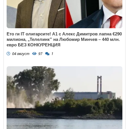
Ето ги IT олигарсите! А1 с Алекс Димитров лапна €290
милиона, „Телелинк” на Любомир Минчев – 440 млн.
евро БЕЗ КОНКУРЕНЦИЯ
04 август
97
1