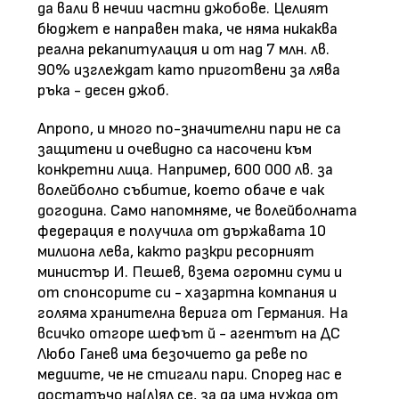
да вали в нечии частни джобове. Целият
бюджет е направен така, че няма никаква
реална рекапитулация и от над 7 млн. лв.
90% изглеждат като приготвени за лява
ръка - десен джоб.
Апропо, и много по-значителни пари не са
защитени и очевидно са насочени към
конкретни лица. Например, 600 000 лв. за
волейболно събитие, което обаче е чак
догодина. Само напомняме, че волейболната
федерация е получила от държавата 10
милиона лева, както разкри ресорният
министър И. Пешев, взема огромни суми и
от спонсорите си - хазартна компания и
голяма хранителна верига от Германия. На
всичко отгоре шефът й - агентът на ДС
Любо Ганев има безочието да реве по
медиите, че не стигали пари. Според нас е
достатъчо на(л)ял се, за да има нужда от