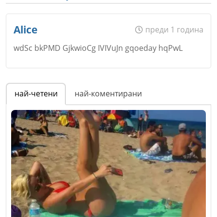
Alice
преди 1 година
wdSc bkPMD GjkwioCg IVIVuJn gqoeday hqPwL
Име
*
най-четени
най-коментирани
Email
Коментар
*