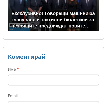
Ексклузивно! Говорещи машини за
гласуване и тактилни бюлетини за
незрящите предвиждат новите
изборни правила! (ВИДЕО)
Коментирай
Име
*
Email