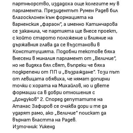
партньорство, издадоха още колегите му в
парламента. Президентът Румен Радев бил
благосклонен към формацията на
варненския „фараон“, а именно Катинчарова
се заканила, че партията ще внесе проект,
с който старото положение и влияние на
държавния глава да се възстанови в
Конституцията. Подобни текстове бяха
внесени в миналия парламент от „Величие“,
но не видяха бял свят, въпреки че бяха
подкрепени от ПП и „Възраждане“. Този път
от левицата обявиха, че нямат допирни
точки с хората на Михайлов, но и двете
формации са в добри отношения с
„Дондуков“ 2. Според депутатите на
Атанас Зафиров се очаква дори и те да
ударят рамо, ако „Величие“ поискат да
върнат властта на Радев.
Източник: Уикенд