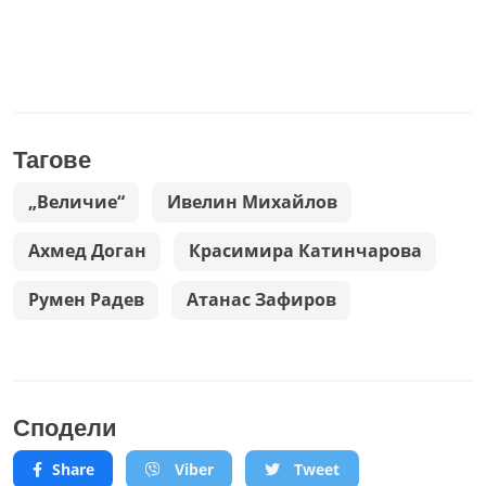
Тагове
„Величие“
Ивелин Михайлов
Ахмед Доган
Красимира Катинчарова
Румен Радев
Атанас Зафиров
Сподели
Share
Viber
Tweet