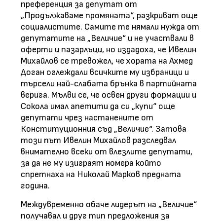
преференция за депутат от
„Продължаваме промяната“, разкриват още
социалистите. Самите те нямали нужда от
депутатите на „Величие“ и не участвали в
оферти и пазарлъци, но издадоха, че Ивелин
Михайлов се тревожел, че хората на Ахмед
Доган оглеждали всичките му избраници и
търсели най-слабата брънка в партийната
верига. Мълви се, че освен други формации и
Сокола имал апетити да си „купи“ още
депутати чрез настанените от
Конституционния съд „Величие“. Затова
този път Ивелин Михайлов разследвал
внимателно всеки от влезлите депутати,
за да не му изиграят номера който
спретнаха на Николай Марков предната
година.
Междувременно обаче лидерът на „Величие“
получавал и друг тип предложения за