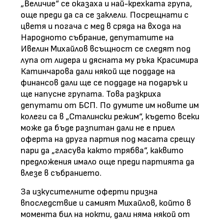
„Величие“ се оказаха и най-крехката група,
още преди да са се заклели. Посрещнати с
цветя и погача с мед в сряда на входа на
Народното събрание, депутатите на
Ивелин Михайлов всъщност се следят под
лупа от лидера и дясната му ръка Красимира
Катинчарова дали някой ще поддаде на
финансов дали ще се поддаде на подарък и
ще напусне групата. Това разкриха
депутати от БСП. По думите им новите им
колеги са в „Сталински режим“, където всеки
може да бъде разпитан дали не е приел
оферта на друга партия под масата срещу
пари да „гласува както трябва“, каквито
предложения имало още преди партията да
влезе в събранието.
За изкусителните оферти призна
впоследствие и самият Михайлов, който в
момента бил на нокти, дали няма някой от