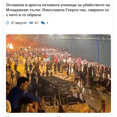
Оставиха в ареста петимата ученици за убийството на
Младежкия хълм: Измъчвали Георги час, гаврили се
с него и го обрали
07 август
61
1