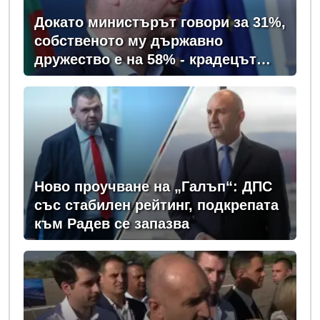
Докато министърът говори за 31%,
собственото му държавно
дружество е на 58% - крадецът
вика дръжте крадеца
Ново проучване на „Галъп“: ДПС
със стабилен рейтинг, подкрепата
към Радев се запазва