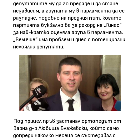
депутатите му да го предаде и да стане
независим, а групата му в парламента да се
разпадне, подобно на предния път, когато
партията буквално бе за рекорд на „Гинес“
за най-кратко оцеляла група в парламента.
„Величие“ има проблем и днес с потенциални
нелоялни депутати.
Под прицел пръв застанал ортопедът от
Варна д-р Любиша Блажевски, който само
допреди няколко месеца се състезавал с