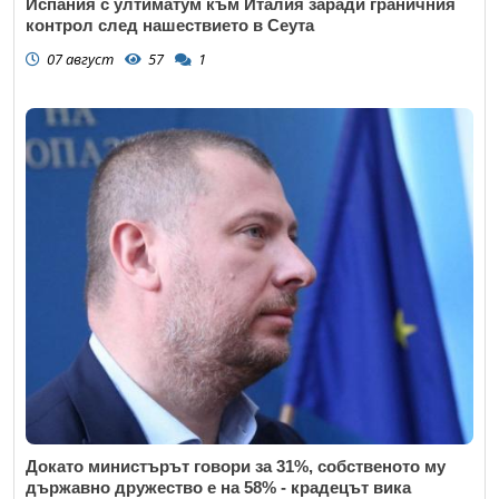
Испания с ултиматум към Италия заради граничния
контрол след нашествието в Сеута
07 август
57
1
Докато министърът говори за 31%, собственото му
държавно дружество е на 58% - крадецът вика