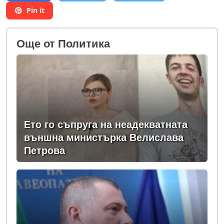
Pin it
Oще от Политика
Ето го съпруга на неадекватната
външна министърка Велислава
Петрова