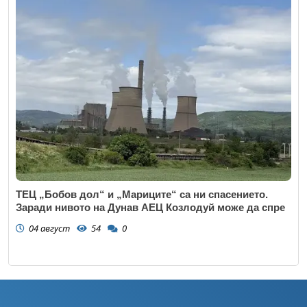
ТЕЦ „Бобов дол“ и „Мариците“ са ни спасението.
Заради нивото на Дунав АЕЦ Козлодуй може да спре
04 август
54
0