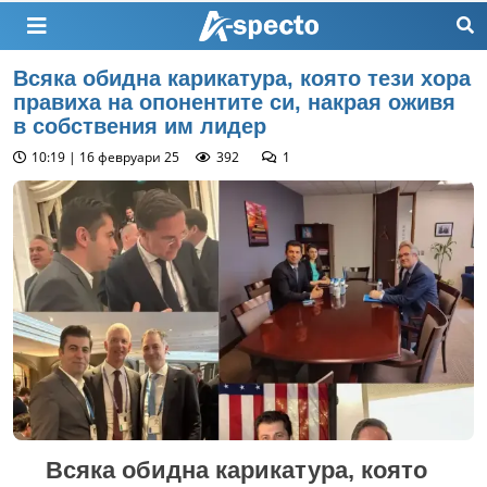
Всяка обидна карикатура, която тези хора
правиха на опонентите си, накрая оживя
в собствения им лидер
10:19 | 16 февруари 25
392
1
Всяка обидна карикатура, която