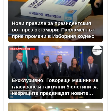
Нови правила за президентския
вот през октомври: Парламентът
прие промени в Изборния кодекс
Ексклузивно! Говорещи машини за
гласуване и тактилни бюлетини за
незрящите предвиждат новите
изборни правила! (ВИДЕО)