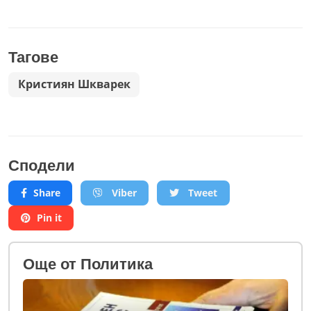
Тагове
Кристиян Шкварек
Сподели
Share
Viber
Tweet
Pin it
Oще от Политика