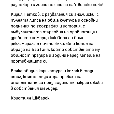
разговори и лични покани на най-високо ниво!
Кирил Петков, с разваления си английски, с
пълната липса на обща култура и основни
познания по география и история, с
амбулантната търговия на провиотици и
дребните номерца как Опра го била
рекламирала е почти вълшебно копие на
образа на Бай Ганя, който собствената му
общност презира и години наред лепеше на
противниците си.
Всяка обидна карикатура и колаж в този
стил, която тези хора правиха на
опонентите си през годините накрая оживя
в собствения им лидер.
Кристиян Шкварек