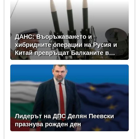
ДАНС: Въоръжаването и
хибридните операции на Русия и
Китай превръщат Балканите в
зона на нестабилност
Лидерът на ДПС Делян Пеевски
празнува рожден ден