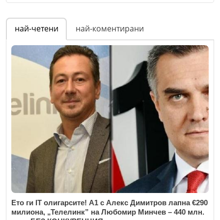
Име
*
най-четени
най-коментирани
Email
Коментар
*
Ето ги IT олигарсите! А1 с Алекс Димитров лапна €290
милиона, „Телелинк” на Любомир Минчев – 440 млн.