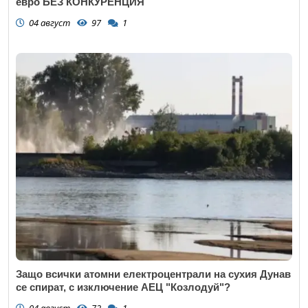
евро БЕЗ КОНКУРЕНЦИЯ
04 август
97
1
Откажи
Защо всички атомни електроцентрали на сухия Дунав
се спират, с изключение АЕЦ "Козлодуй"?
04 август
72
1