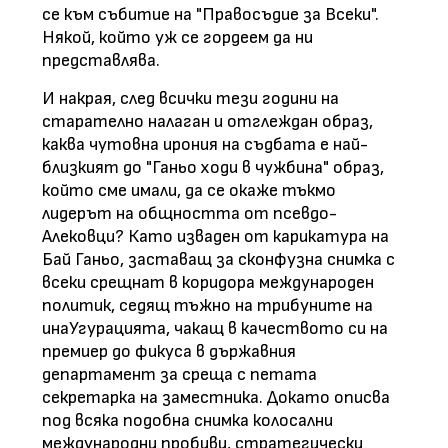
се към събитие на "Правосъдие за Всеки".
Някой, който уж се гордеем да ни
представлява.
И накрая, след всички тези години на
старателно налаган и отглеждан образ,
каква чутовна ирония на съдбата е най-
близкият до "Ганьо ходи в чужбина" образ,
който сме имали, да се окаже тъкмо
лидерът на общността от псевдо-
Алековци? Като изваден от карикатура на
Бай Ганьо, заставащ за сконфузна снимка с
всеки срещнат в коридора международен
политик, седящ тъжно на трибуните на
инаУгурацията, чакащ в качеството си на
премиер до фикуса в държавния
департамент за среща с петата
секретарка на заместника. Докато описва
под всяка подобна снимка колосални
международни пробиви, стратегически