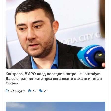
Контрера, ВМРО след поредния потрошен автобус:
Да се спрат линиите през циганските махали и гета в
София!
04 август
57
2