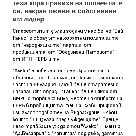
тези хора правиха на опонентите
си, накрая оживя в собствения
им лидер
Стереотипът дълги години у нас бе, че "Бай
Ганьо" е образът на хората и политиците
от "народняшките" партии, от
провинцията, от "Обединени Патриоти",
от ИТН, ГЕРБ и тн.
"Алеко" е човекът от демократичната
общност, от Шишман, от космополитната
част на България. Такъв беше старателно
налаганият образ - "Ганьо" беше някой от
ВМРО с торбичка Била, местен активист на
ГЕРБ в провинцията, фен на Слави Трифонов
или гласоподавател на Възраждане. Някой,
който "ни излага пред чужденците". Срещу
него трябваше уж да стои "Алеко" - член на
"Да,България" с "Капитал" под ръка, запътил