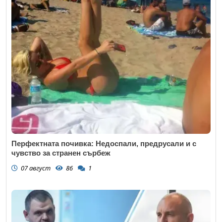
Email
Коментар
*
Перфектната почивка: Недоспали, предрусали и с
чувство за странен сърбеж
07 август
86
1
Откажи