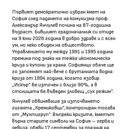
Първият демократично избран кмет на
София след падането на комунизма проф.
Александър Янчулев почина на 87-годишна
възраст. Бившият градоначалник си отиде
на 9 юни 2026 година в добро здраве и с ясен
ум, но леко обиден на обществото.
Управлението му между 1991 и 1995 година
премина под знака на тежка икономическа
криза и купони за храна. Софиянци обаче ще
го запомнят най-вече с бруталната водна
криза от 1994 година, когато язовир
„Искър“ бе източен с близо 90%, а в
столицата бе въведен зловещ „сух режим“.
Янчулев обвиняваше за източването
гиганта „Кремиковци“, контролиран тогава
от „Мултигруп“. Въпреки кризите, кметът
върна старите символи на София – герба и
девиза, обяви 17 септември за празник на