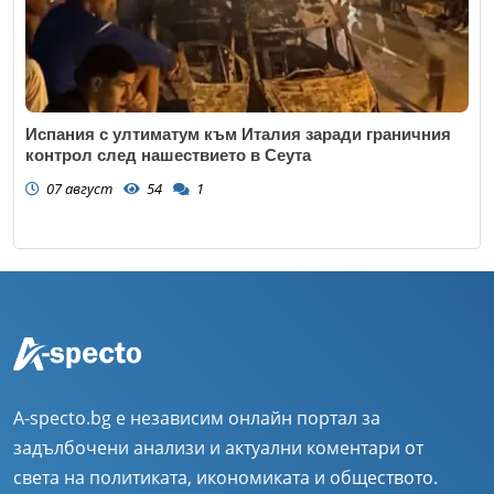
Испания с ултиматум към Италия заради граничния
контрол след нашествието в Сеута
07 август
54
1
A-specto.bg е независим онлайн портал за
задълбочени анализи и актуални коментари от
света на политиката, икономиката и обществото.