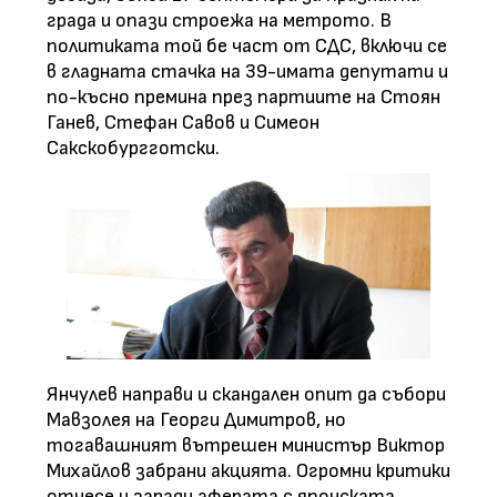
града и опази строежа на метрото. В
политиката той бе част от СДС, включи се
в гладната стачка на 39-имата депутати и
по-късно премина през партиите на Стоян
Ганев, Стефан Савов и Симеон
Сакскобургготски.
Янчулев направи и скандален опит да събори
Мавзолея на Георги Димитров, но
тогавашният вътрешен министър Виктор
Михайлов забрани акцията. Огромни критики
отнесе и заради аферата с японската