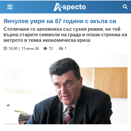
Янчулев умря на 87 години с акъла си
Столичани го запомниха със сухия режим, но той
върна старите символи на града и опази строежа на
метрото в тежка икономическа криза
10:30 | 15 юни 26
72
1