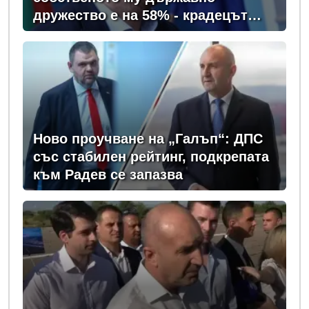
дружество е на 58% - крадецът
вика дръжте крадеца
Ново проучване на „Галъп“: ДПС
със стабилен рейтинг, подкрепата
към Радев се запазва