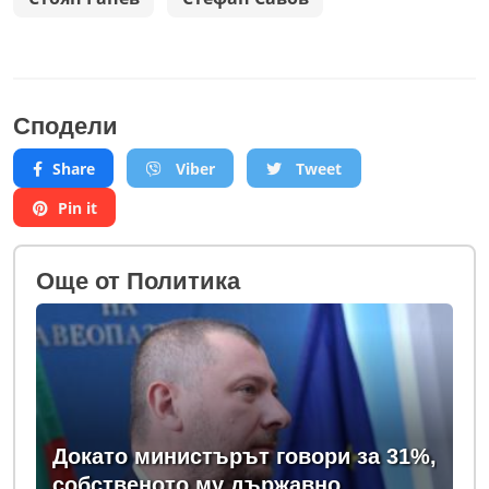
Сподели
Share
Viber
Tweet
Pin it
Oще от Политика
Докато министърът говори за 31%,
собственото му държавно