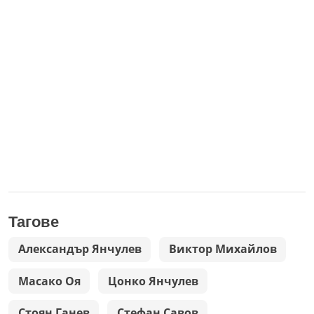
Тагове
Александър Янчулев
Виктор Михайлов
Масако Оя
Цонко Янчулев
Стоян Ганев
Стефан Савов