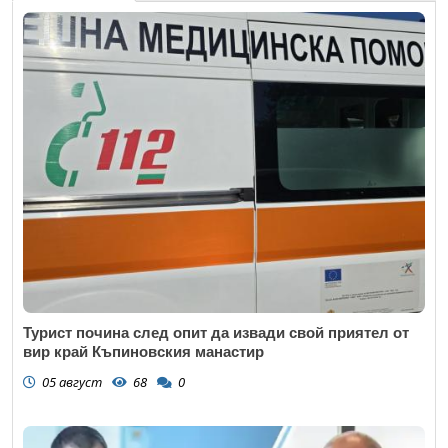
Турист почина след опит да извади свой приятел от
вир край Къпиновския манастир
05 август
68
0