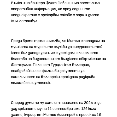
Вълка и на банкера Фуат Гювен и има постъпила
оперативна информация, че през годините
нееднократно е прекарвал сакове с пари и злато
към Истанбул.
Преди време тръгна мълва, че Митьо е попаднал на
мушката на турските служби за сигурност, тъй
като бил заподозрян, че е уреждал нелегалното
бягство на бизнесмени от близкото обкръжение на
Фетхуллах Гюлен от Турция към България,
снабдявайки го с фалшиви документи за
самоличност на български граждани разкрива
полицейски източник.
Според думите му само от началото на 2024 г. до
задържането му на 11 септември със 125 кила
злато, куриерът Митьо Димитров е пресякъл 19