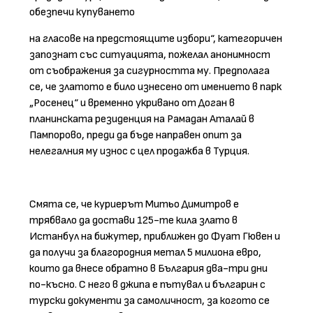
обезпечи купуването
на гласове на предстоящите избори“, категоричен
запознат със ситуацията, пожелал анонимност
от съображения за сигурността му. Предполага
се, че златото е било изнесено от имението в парк
„Росенец“ и временно укривано от Доган в
планинската резиденция на Рамадан Аталай в
Пампорово, преди да бъде направен опит за
нелегалния му износ с цел продажба в Турция.
Смята се, че куриерът Митьо Димитров е
трябвало да достави 125-те кила злато в
Истанбул на бижутер, приближен до Фуат Гювен и
да получи за благородния метал 5 милиона евро,
които да внесе обратно в България два-три дни
по-късно. С него в джипа е пътувал и българин с
турски документи за самоличност, за когото се