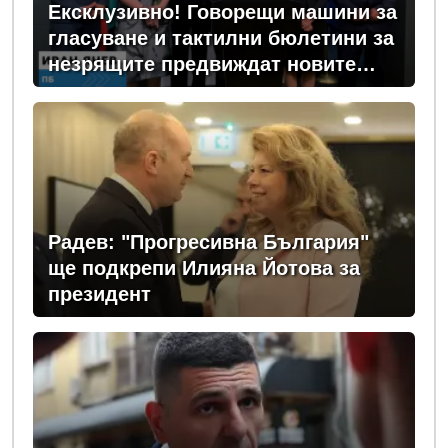
Ексклузивно! Говорещи машини за
гласуване и тактилни бюлетини за
незрящите предвиждат новите
изборни правила! (ВИДЕО)
Радев: "Прогресивна България"
ще подкрепи Илияна Йотова за
президент