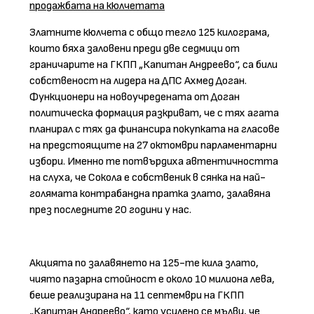
продажбата на кюлчетата
Златните кюлчета с общо тегло 125 килограма,
които бяха заловени преди две седмици от
граничарите на ГКПП „Капитан Андреево“, са били
собственост на лидера на ДПС Ахмед Доган.
Функционери на новоучредената от Доган
политическа формация разкриват, че с тях агата
планирал с тях да финансира покупката на гласове
на предстоящите на 27 октомври парламентарни
избори. Именно те потвърдиха автентичността
на слуха, че Сокола е собственик в сянка на най-
голямата контрабандна пратка злато, залавяна
през последните 20 години у нас.
Акцията по залавянето на 125-те кила злато,
чиято пазарна стойност е около 10 милиона лева,
беше реализирана на 11 септември на ГКПП
„Капитан Андреево“, като усилено се мълви, че