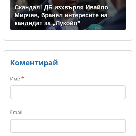
Скандал! ДБ изхвърля Ивайло
Мирчев, бранел интересите на
кандидат за „Лукойл”
Коментирай
Име
*
Email