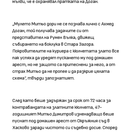
мълви, че е охранявал пратката на Доган.
„Мулето Митьо дори не се познава лично с Ахмед
Доган, той получава задачите си от
представител на Румен Вълка, движещ
събирането на боклука в Стара Загора.
Покровителите на куриера с кюлчетата злато все
пак успяха да уредят пускането му под домашен
арест, но не защото са притеснени за него, а от
страх Митьо да не пропее и да разкрие цялата
схема“, твърди запознатият.
След като беше задържан за срок от 72 часа за
контрабандата на златните кюлчета, 47-
годишният Митьо Димитров изненадващо беше
пуснат под домашен арест от Окръжния съд в
Хасково заради чистото си съдебно досие. Според