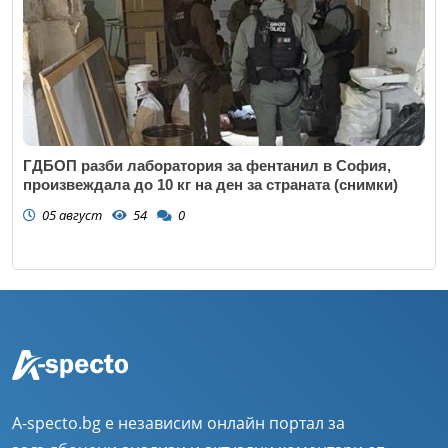
ГДБОП разби лаборатория за фентанил в София,
произвеждала до 10 кг на ден за страната (снимки)
05 август
54
0
A-specto.bg е независим онлайн портал за