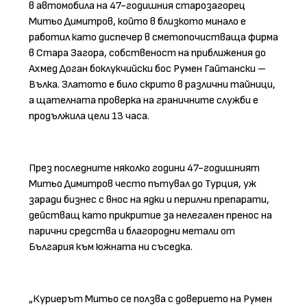
в автомобила на 47-годишния старозагорец
Митьо Димитров, който в близкото минало е
работил като диспечер в сметопочистваща фирма
в Стара Загора, собственост на приближения до
Ахмед Доган боклукчийски бос Румен Гайтански –
Вълка. Златото е било скрито в различни тайници,
а щателната проверка на граничните служби е
продължила цели 13 часа.
През последните няколко години 47-годишният
Митьо Димитров често пътувал до Турция, уж
заради бизнес с внос на ядки и перилни препарати,
действащ като прикритие за нелегален пренос на
парични средства и благородни метали от
България към южната ни съседка.
„Куриерът Митьо се ползва с доверието на Румен