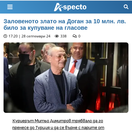
Заловеното злато на Доган за 10 млн. лв.
било за купуване на гласове
17:20 | 28 септември 24
338
0
Куриерът Митьо Димитров трябвало да го
пренесе до Турция и да се върне с парите от