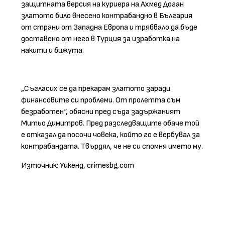
защитната версия на куриера на Ахмед Доган
златото било внесено контрабандно в България
от страни от Западна Европа и трябвало да бъде
доставено от него в Турция за изработка на
накити и бижута.
„Съгласих се да прекарам златото заради
финансовите си проблеми. От пролетта съм
безработен“, обясни пред съда задържаният
Митьо Димитров. Пред разследващите обаче той
е отказал да посочи човека, който го е вербувал за
контрабандата. Твърдял, че не си спомня името му.
Източник: Уикенд, crimesbg.com