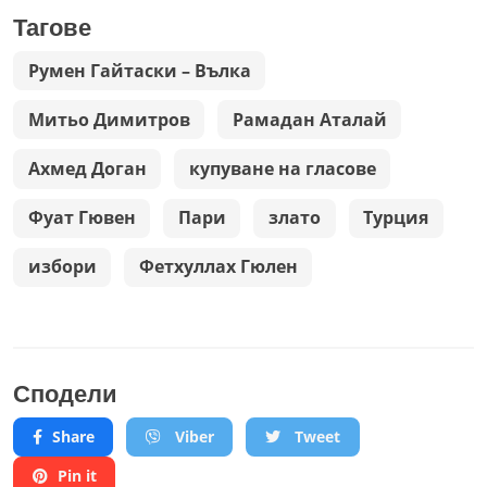
Тагове
Румен Гайтаски – Вълка
Митьо Димитров
Рамадан Аталай
Ахмед Доган
купуване на гласове
Фуат Гювен
Пари
злато
Турция
избори
Фетхуллах Гюлен
Сподели
Share
Viber
Tweet
Pin it