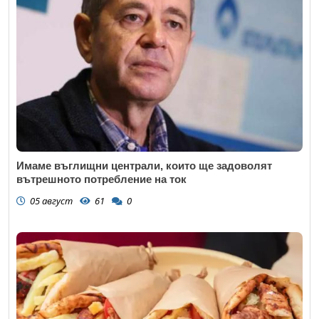
Имаме въглищни централи, които ще задоволят
вътрешното потребление на ток
05 август
61
0