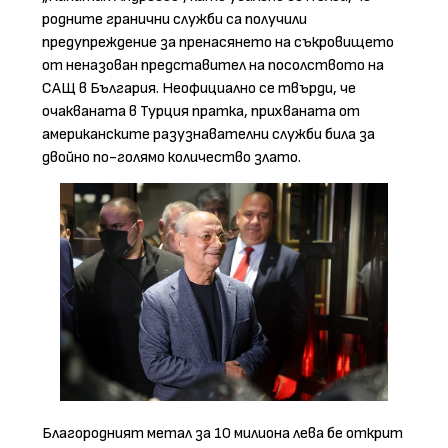
родните гранични служби са получили
предупреждение за пренасянето на съкровището
от неназован представител на посолството на
САЩ в България. Неофициално се твърди, че
очакваната в Турция пратка, прихваната от
американските разузнавателни служби била за
двойно по-голямо количество злато.
Благородният метал за 10 милиона лева бе открит