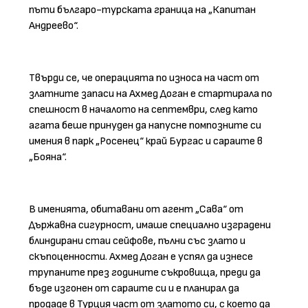
пъти българо-турската граница на „Капитан
Андреево“.
Твърди се, че операцията по износа на част от
златните запаси на Ахмед Доган е стартирала по
спешност в началото на септември, след като
агата беше принуден да напусне помпозните си
имения в парк „Росенец“ край Бургас и сараите в
„Бояна“.
В именията, обитавани от агент „Сава“ от
Държавна сигурност, имаше специално изградени
блиндирани стаи сейфове, пълни със злато и
скъпоценности. Ахмед Доган е успял да изнесе
трупаните през годините съкровища, преди да
бъде изгонен от сараите си и е планирал да
продаде в Турция част от златото си, с което да