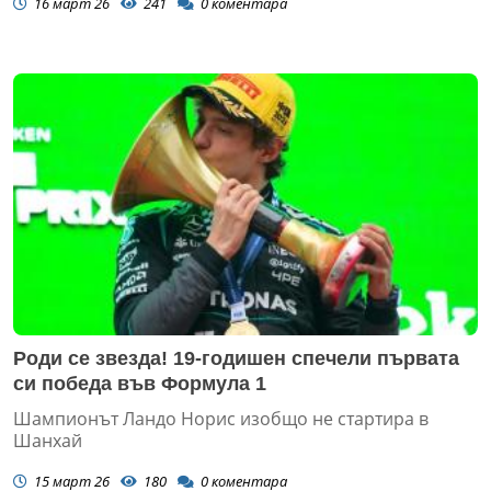
16 март 26
241
0
коментара
Роди се звезда! 19-годишен спечели първата
си победа във Формула 1
Шампионът Ландо Норис изобщо не стартира в
Шанхай
15 март 26
180
0
коментара