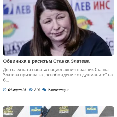
Обвиниха в расизъм Станка Златева
Ден след като навръх националния празник Станка
Златева призова за „освобождение от душманите“ на
б...
04 март 26
216
0
коментара