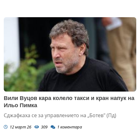
Вили Вуцов кара колело такси и кран напук на
Ильо Пимка
Сджафкаха се за управлението на „Ботев" (Пд)
12 март 26
309
1
коментара