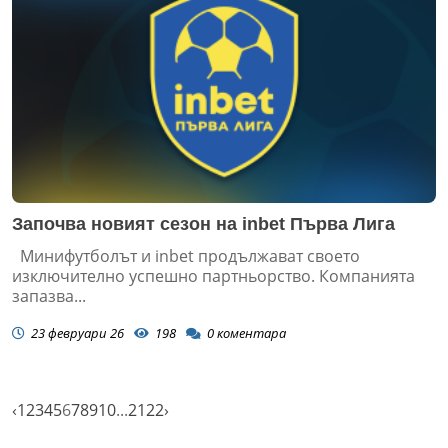
Започва новият сезон на inbet Първа Лига
Минифутболът и inbet продължават своето
изключително успешно партньорство. Компанията
запазва...
23 февруари 26
198
0
коментара
‹
1
2
3
4
5
6
7
8
9
10
...
21
22
›