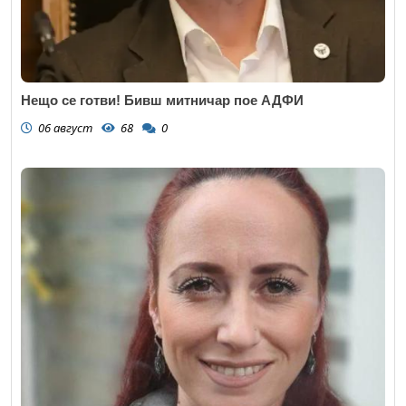
Нещо се готви! Бивш митничар пое АДФИ
06 август
68
0