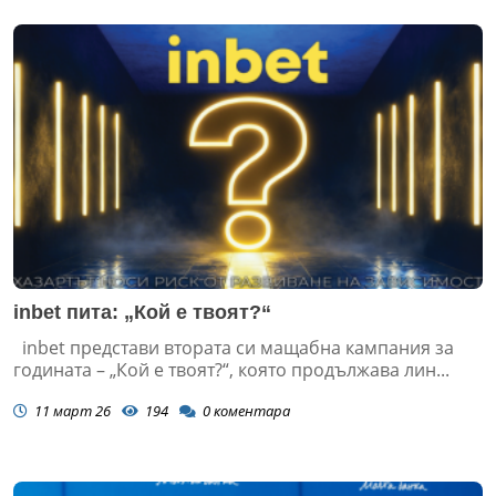
inbet пита: „Кой е твоят?“
inbet представи втората си мащабна кампания за
годината – „Кой е твоят?“, която продължава лин...
11 март 26
194
0
коментара