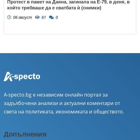
Протест в памет на Даяна, загинала на Е-79, в деня, в
който трябваше да е сватбата ѝ (снимки)
06 август
61
0
A-specto.bg е независим онлайн портал за
задълбочени анализи и актуални коментари от
света на политиката, икономиката и обществото.
Допълнения