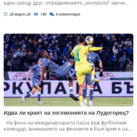
един срещу друг, определението „контрола“ звучи...
26 март 26
140
0
коментара
Идва ли краят на хегемонията на Лудогорец?
На фона на международната пауза във футболния
календар, вниманието на феновете в България е на...