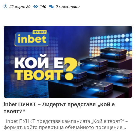
25 март 26
140
0
коментара
inbet ПУНКТ – Лидерът представя „Кой е
твоят?“
inbet ПУНКТ представя кампанията „Кой е твоят?“ –
формат, който превръща обичайното посещение...