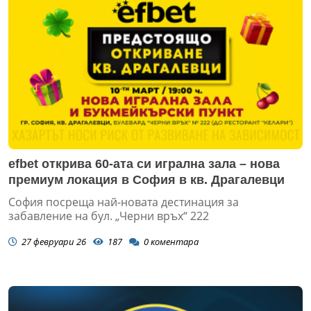
efbet открива 60-ата си игрална зала – нова
премиум локация в София в кв. Драгалевци
София посреща най-новата дестинация за
забавление на бул. „Черни връх“ 222
27 февруари 26
187
0
коментара