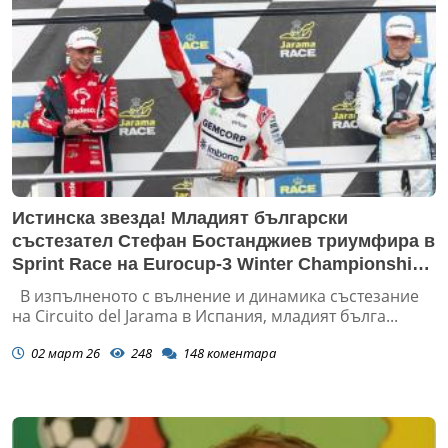
Истинска звезда! Младият български
състезател Стефан Бостанджиев триумфира в
Sprint Race на Eurocup-3 Winter Championship
в Jarama, Испания
В изпълненото с вълнение и динамика състезание
на Circuito del Jarama в Испания, младият бълга...
02 март 26
248
148
коментара