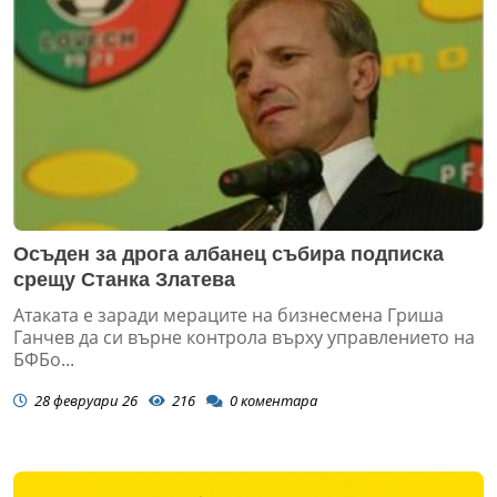
Осъден за дрога албанец събира подписка
срещу Станка Златева
Атаката е заради мераците на бизнесмена Гриша
Ганчев да си върне контрола върху управлението на
БФБо...
28 февруари 26
216
0
коментара