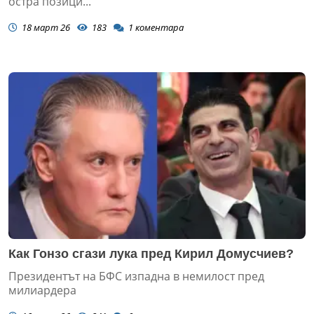
остра позици...
18 март 26
183
1
коментара
Как Гонзо сгази лука пред Кирил Домусчиев?
Президентът на БФС изпадна в немилост пред
милиардера