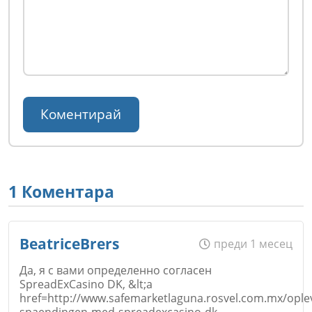
1 Коментара
BeatriceBrers
преди 1 месец
Да, я с вами определенно согласен
SpreadExCasino DK, &lt;a
href=http://www.safemarketlaguna.rosvel.com.mx/ople
spaendingen-med-spreadexcasino-dk-