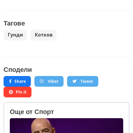
Тагове
Гунди
Котков
Сподели
Share
Viber
Tweet
Pin it
Oще от Спорт