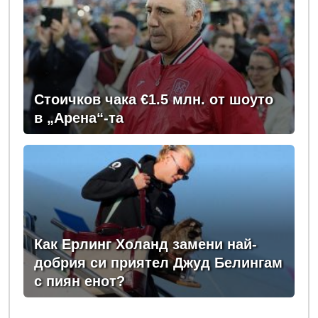
Стоичков чака €1.5 млн. от шоуто
в „Арена“-та
Как Ерлинг Холанд замени най-
добрия си приятел Джуд Белингам
с пиян енот?