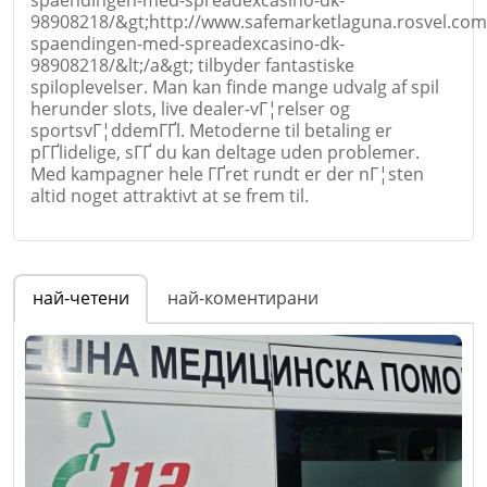
98908218/&gt;http://www.safemarketlaguna.rosvel.com
spaendingen-med-spreadexcasino-dk-
98908218/&lt;/a&gt; tilbyder fantastiske
spiloplevelser. Man kan finde mange udvalg af spil
herunder slots, live dealer-vГ¦relser og
sportsvГ¦ddemГҐl. Metoderne til betaling er
pГҐlidelige, sГҐ du kan deltage uden problemer.
Med kampagner hele ГҐret rundt er der nГ¦sten
altid noget attraktivt at se frem til.
Име
*
най-четени
най-коментирани
Email