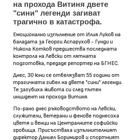
на прохода Витиня двете
"сини" легенди загиват
трагично в катастрофа.
Емоционално изпълнение от Илия Луков на
баладата за Георги Аспарухов - Гунди и
Никола Котков предшества последната
контрола на Левски от лятната
подготовка, предаде репортер на БГНЕС.
Днес, 30 юни се отбелязват 55 години от
трагичната гибел на двете "сини" легенди.
Те загубиха живота си след пътен
инцидент на прохода Витиня.
По-рано днес ръководството на Левски,
служители, ветерани и фенове поднесоха
цветя и венци на Централните софийски
гробища
. Присъстваха изпълнителният
директор Даниел Боримиров и спортният