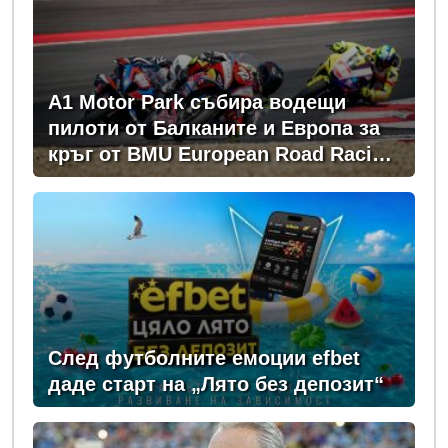
A1 Motor Park събира водещи
пилоти от Балканите и Европа за
кръг от BMU European Road Racing
Championship 2026
След футболните емоции efbet
даде старт на „Лято без депозит“