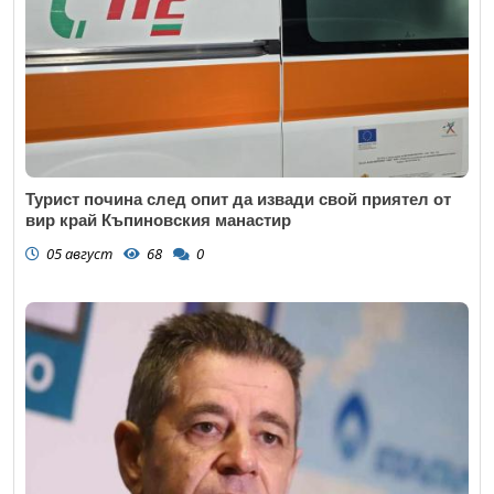
Коментар
*
Турист почина след опит да извади свой приятел от
вир край Къпиновския манастир
05 август
68
0
Откажи