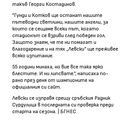
такъв Георги Костадинов.
"Гунди и Котков ще останат нашите
пътеводни светлини, нашите ангели, за
които се сещаме всеки път, когато
стадионът се взриви след победен гол.
Защото знаем, че те ни помагат и
благодарение и на тях „Левски“ ще преживее
всяко изпитание.
55 години минаха, но вие все така ярко
блестите. И ни липсвате.", написаха по-
рано през деня от шампионите на
официалния си сайт.
Левски се изправя срещу сръбския Радник
Сурдулица в последната си проверка преди
старта на сезона. | БГНЕС