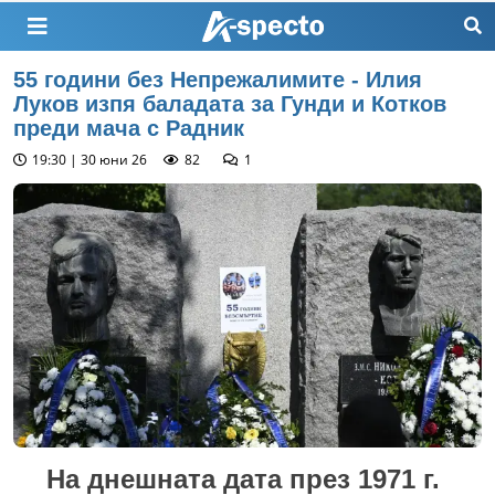
55 години без Непрежалимите - Илия
Луков изпя баладата за Гунди и Котков
преди мача с Радник
19:30 | 30 юни 26
82
1
На днешната дата през 1971 г.