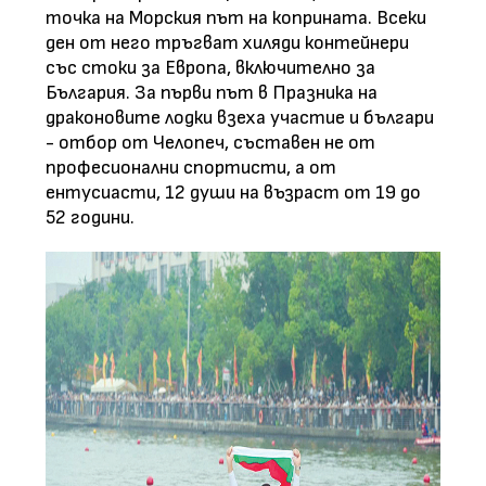
точка на Морския път на коприната. Всеки
ден от него тръгват хиляди контейнери
със стоки за Европа, включително за
България. За първи път в Празника на
драконовите лодки взеха участие и българи
- отбор от Челопеч, съставен не от
професионални спортисти, а от
ентусиасти, 12 души на възраст от 19 до
52 години.