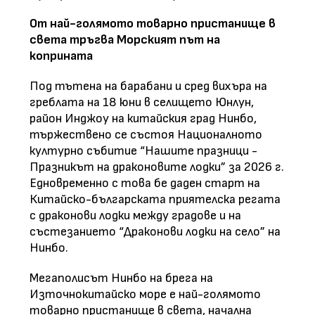
От най-голямото товарно пристанище в
света тръгва Морският път на
коприната
Под тътена на барабани и сред вихъра на
греблата на 18 юни в селището Юнлун,
район Инджоу на китайския град Нинбо,
тържествено се състоя Националното
културно събитие “Нашите празници -
Празникът на драконовите лодки” за 2026 г.
Едновременно с това бе даден старт на
Китайско-българската приятелска регата
с драконови лодки между градове и на
състезанието “Драконови лодки на село” на
Нинбо.
Мегаполисът Нинбо на брега на
Източнокитайско море е най-голямото
товарно пристанище в света, начална