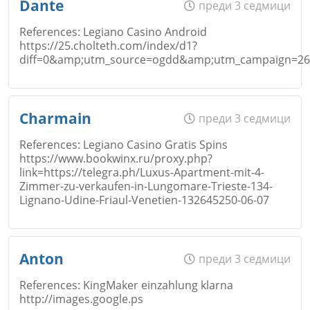
Dante
преди 3 седмици
Коментар
*
References: Legiano Casino Android
https://25.cholteth.com/index/d1?
diff=0&amp;utm_source=ogdd&amp;utm_campaign=26607
Email
Откажи
Име
*
Charmain
преди 3 седмици
References: Legiano Casino Gratis Spins
Коментар
*
https://www.bookwinx.ru/proxy.php?
link=https://telegra.ph/Luxus-Apartment-mit-4-
Откажи
Email
Zimmer-zu-verkaufen-in-Lungomare-Trieste-134-
Lignano-Udine-Friaul-Venetien-132645250-06-07
Име
*
Anton
преди 3 седмици
Коментар
*
References: KingMaker einzahlung klarna
http://images.google.ps
Откажи