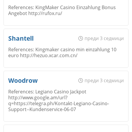
References: KingMaker Casino Einzahlung Bonus
Angebot http://rufox.ru/
Коментар
*
Email
Име
*
Shantell
преди 3 седмици
Откажи
References: Kingmaker casino min einzahlung 10
euro http://hezuo.xcar.com.cn/
Коментар
*
Email
Име
*
Woodrow
преди 3 седмици
Откажи
References: Legiano Casino Jackpot
http://www.google.am/url?
Коментар
*
q=https://telegra.ph/Kontakt-Legiano-Casino-
Email
Support--Kundenservice-06-07
Откажи
Име
*