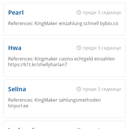
Име
*
Pearl
преди 3 седмици
References: KingMaker einzahlung schnell bybio.co
Коментар
*
Email
Име
*
Hwa
преди 3 седмици
References: Kingmaker casino echtgeld einzahlen
https://k1t.kr/shellyharlan7
Коментар
*
Email
Име
*
Selina
преди 3 седмици
Откажи
References: KingMaker zahlungsmethoden
tinyurl.ee
Коментар
*
Email
Име
*