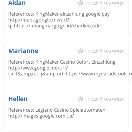
Aidan
преди 3 седмици
Коментар
*
References: KingMaker einzahlung google pay
http://maps.google.mv/url?
q=https://upangmarga.go.id/charliecastle
Откажи
Email
Име
*
Marianne
преди 3 седмици
References: KingMaker Casino Sofort Einzahlung
Коментар
*
http://www.google.md/url?
Откажи
sa=f&amp;rct=j&amp;url=https://www.mydaradstools.c
Email
Име
*
Hellen
преди 3 седмици
References: Legiano Casino Spielautomaten
Коментар
*
http://images.google.com.ua/
Email
Откажи