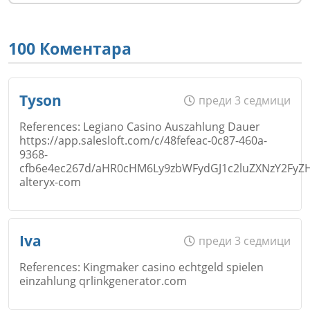
100 Коментара
Tyson
преди 3 седмици
References: Legiano Casino Auszahlung Dauer
https://app.salesloft.com/c/48fefeac-0c87-460a-
9368-
cfb6e4ec267d/aHR0cHM6Ly9zbWFydGJ1c2luZXNzY2Fy
alteryx-com
Име
*
Iva
преди 3 седмици
References: Kingmaker casino echtgeld spielen
einzahlung qrlinkgenerator.com
Email