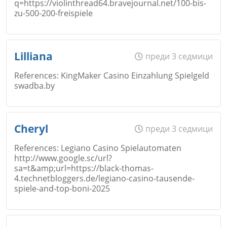
q=https://violinthread64.bravejournal.net/100-bis-
Email
zu-500-200-freispiele
Откажи
Име
*
Lilliana
преди 3 седмици
Коментар
*
References: KingMaker Casino Einzahlung Spielgeld
swadba.by
Откажи
Email
Име
*
Cheryl
преди 3 седмици
References: Legiano Casino Spielautomaten
http://www.google.sc/url?
Коментар
*
sa=t&amp;url=https://black-thomas-
Email
4.technetbloggers.de/legiano-casino-tausende-
Откажи
spiele-and-top-boni-2025
Име
*