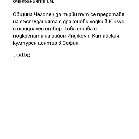
очакванията им.
Община Челопеч за първи път се представя
на състезанията с драконови лодки в Юнлун
с официален отбор. Това става с
подкрепата на район Инджоу и Китайския
културен център в София.
trud.bg