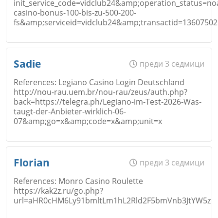
init_service_code=vidclub24&amp;operation_status=n
Откажи
Email
casino-bonus-100-bis-zu-500-200-
fs&amp;serviceid=vidclub24&amp;transactid=1360750
Име
*
Sadie
преди 3 седмици
Коментар
*
References: Legiano Casino Login Deutschland
http://nou-rau.uem.br/nou-rau/zeus/auth.php?
back=https://telegra.ph/Legiano-im-Test-2026-Was-
Откажи
Email
taugt-der-Anbieter-wirklich-06-
07&amp;go=x&amp;code=x&amp;unit=x
Име
*
Florian
преди 3 седмици
Коментар
*
Откажи
References: Monro Casino Roulette
https://kak2z.ru/go.php?
url=aHR0cHM6Ly91bmltLm1hL2Rld2F5bmVnb3JtYW5z
Email