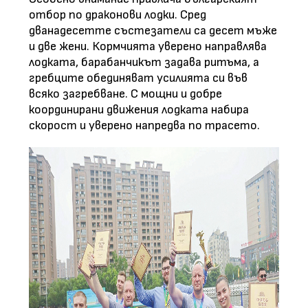
отбор по драконови лодки. Сред
дванадесетте състезатели са десет мъже
и две жени. Кормчията уверено направлява
лодката, барабанчикът задава ритъма, а
гребците обединяват усилията си във
всяко загребване. С мощни и добре
координирани движения лодката набира
скорост и уверено напредва по трасето.