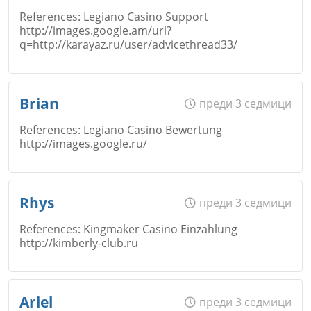
References: Legiano Casino Support
http://images.google.am/url?
Коментар
*
q=http://karayaz.ru/user/advicethread33/
Email
Откажи
Име
*
Brian
преди 3 седмици
References: Legiano Casino Bewertung
Коментар
*
http://images.google.ru/
Email
Име
*
Откажи
Rhys
преди 3 седмици
References: Kingmaker Casino Einzahlung
http://kimberly-club.ru
Коментар
*
Email
Име
*
Откажи
Ariel
преди 3 седмици