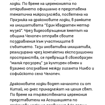
лодки. По време на церемонията по
откриването официално е представена
тематична микроизложба, посветена на
Празника на драконовите лодки, в рамките
на инициативата “Един квадратен метър
музей”. Чрез видеообръщение кметът на
община Челопеч отправя своите
поздравления към участниците в
събитието. Тази иновативна инициатива,
реализирана чрез компактни експозиционни
пространства, се превръща в своеобразен
“малък прозорец” за културен обмен и
взаимно опознаване между гиганта Нинбо и
софийското село Челопеч.
Драконовите лодки водят началото си от
Китай, но днес принадлежат на целия свят.
По време на тържествената церемония
представители на Асоциацията по