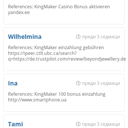
References: KingMaker Casino Bonus aktivieren
yandex.ee
Коментар
*
Email
Име
*
Wilhelmina
преди 3 седмици
Откажи
References: KingMaker einzahlung gebühren
https://ipeer.ctlt.ubc.ca/search?
Коментар
*
q=https://de.trustpilot.com/review/beyondjewellery.de
Email
Име
*
Откажи
Ina
преди 3 седмици
References: KingMaker 100 bonus einzahlung
Коментар
*
http://www.smartphone.ua
Email
Име
*
Откажи
Tami
преди 3 седмици