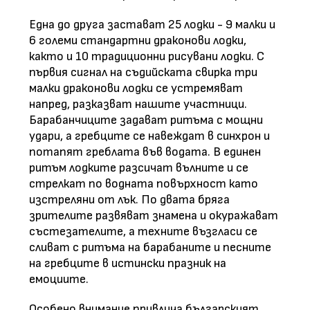
Една до друга застават 25 лодки - 9 малки и
6 големи стандартни драконови лодки,
както и 10 традиционни рисувани лодки. С
първия сигнал на съдийската свирка три
малки драконови лодки се устремяват
напред, разказват нашите участници.
Барабанчиците задават ритъма с мощни
удари, а гребците се навеждат в синхрон и
потапят греблата във водата. В единен
ритъм лодките разсичат вълните и се
стрелкат по водната повърхност като
изстреляни от лък. По двата бряга
зрителите развяват знамена и окуражават
състезателите, а техните възгласи се
сливат с ритъма на барабаните и песните
на гребците в истински празник на
емоциите.
Особено внимание привлича българският