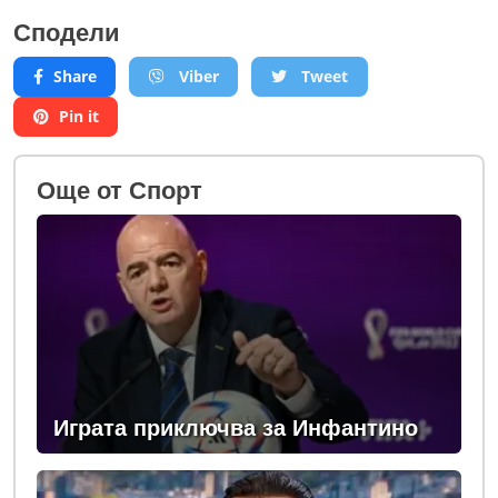
Сподели
Share
Viber
Tweet
Pin it
Oще от Спорт
Играта приключва за Инфантино