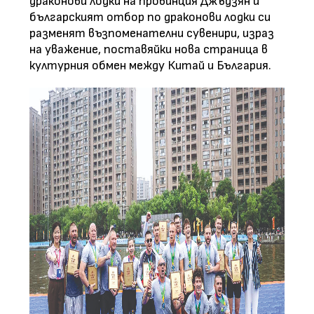
драконови лодки на провинция Джъдзян и
българският отбор по драконови лодки си
разменят възпоменателни сувенири, израз
на уважение, поставяйки нова страница в
културния обмен между Китай и България.