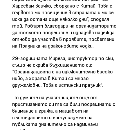
Харесвам всичко, свързано с Китай. Това е
първото ми посещение в страната и ми се
иска да остана още няколко дни”, споделя
той. Робърт благодари на организаторите
за топлото посрещане и изразява надежда
отново да участва в проявите, посветени
на Празника на драконовите лодки.
29-годишната Мирела, инструктор по ски,
също не скрива възхищението си:
“Организацията е на изключително високо
ниво, а хората в Китай са много
дружелюбни. Това е истински празник”.
По думите на участниците още от
пристигането си те са били посрещнати с
внимание и грижа, а мащабът на
състезанието и ентусиазмът на
публиката значително са надминали