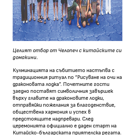
Целият отбор от Челопеч с китайските си
домакини.
Кулминацията на събитието настъпва с
традиционния ритуал по “Рисуване на очи на
драконовата лодка”. Почетните гости
заедно поставят символичния завършек
върху главите на драконовите лодки,
отправяйки пожелания за благоденствие,
обществена хармония и успех в
предстоящите надпревари. След
церемонията официално е даден старт на
Китайско-българската приятелска регата.