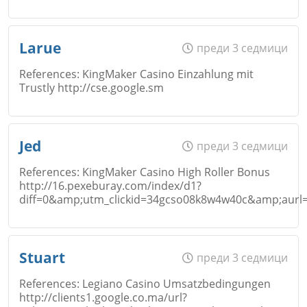
Email
Име
*
Откажи
Larue
преди 3 седмици
References: KingMaker Casino Einzahlung mit
Коментар
*
Trustly http://cse.google.sm
Email
Име
*
Откажи
Jed
преди 3 седмици
References: KingMaker Casino High Roller Bonus
http://16.pexeburay.com/index/d1?
Коментар
*
diff=0&amp;utm_clickid=34gcso08k8w4w40c&amp;aurl=ht
Email
Откажи
Име
*
Stuart
преди 3 седмици
References: Legiano Casino Umsatzbedingungen
Коментар
*
http://clients1.google.co.ma/url?