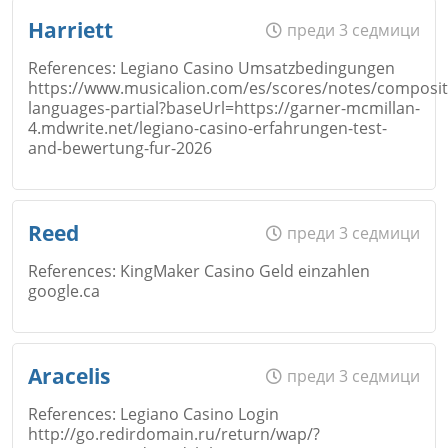
Име
*
Harriett
преди 3 седмици
References: Legiano Casino Umsatzbedingungen
https://www.musicalion.com/es/scores/notes/composit
Коментар
*
languages-partial?baseUrl=https://garner-mcmillan-
Email
4.mdwrite.net/legiano-casino-erfahrungen-test-
and-bewertung-fur-2026
Откажи
Име
*
Reed
преди 3 седмици
Коментар
*
References: KingMaker Casino Geld einzahlen
google.ca
Откажи
Email
Име
*
Aracelis
преди 3 седмици
References: Legiano Casino Login
http://go.redirdomain.ru/return/wap/?
Коментар
*