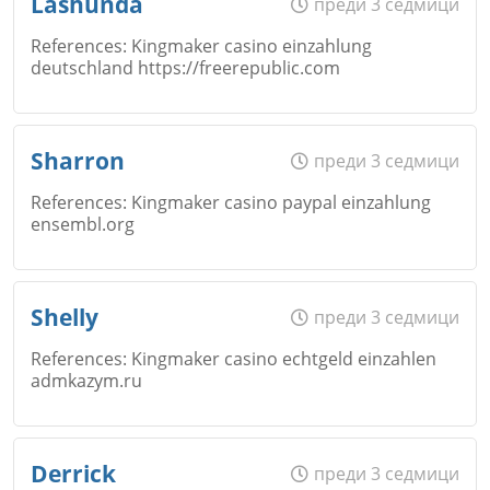
Lashunda
преди 3 седмици
Откажи
References: Kingmaker casino einzahlung
deutschland https://freerepublic.com
Коментар
*
Email
Име
*
Sharron
преди 3 седмици
Откажи
References: Kingmaker casino paypal einzahlung
ensembl.org
Коментар
*
Email
Име
*
Shelly
преди 3 седмици
Откажи
References: Kingmaker casino echtgeld einzahlen
admkazym.ru
Коментар
*
Email
Име
*
Derrick
преди 3 седмици
Откажи