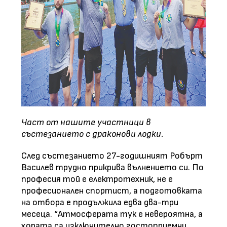
Част от нашите участници в
състезанието с драконови лодки.
След състезанието 27-годишният Робърт
Василев трудно прикрива вълнението си. По
професия той е електротехник, не е
професионален спортист, а подготовката
на отбора е продължила едва два-три
месеца. “Атмосферата тук е невероятна, а
хората са изключително гостоприемни.