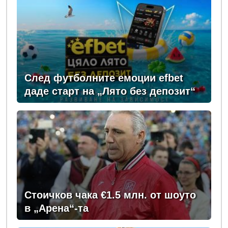
След футболните емоции efbet
даде старт на „Лято без депозит“
Стоичков чака €1.5 млн. от шоуто
в „Арена“-та