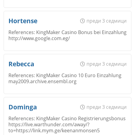
Email
Име
*
Hortense
преди 3 седмици
References: KingMaker Casino Bonus bei Einzahlung
http://www.google.com.eg/
Коментар
*
Откажи
Email
Име
*
Rebecca
преди 3 седмици
References: KingMaker Casino 10 Euro Einzahlung
may2009.archive.ensembl.org
Коментар
*
Email
Име
*
Dominga
преди 3 седмици
Откажи
References: KingMaker Casino Registrierungsbonus
https://live.warthunder.com/away/?
Коментар
*
to=https://link.mym.ge/keenanmonsen5