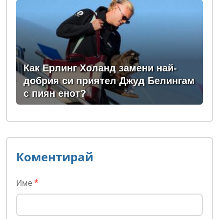
Как Ерлинг Холанд замени най-
добрия си приятел Джуд Белингам
с пиян енот?
Коментирай
Име
*