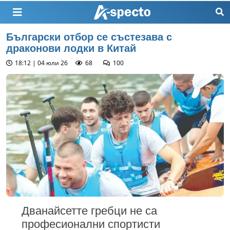
Български отбор се състезава с
драконови лодки в Китай
18:12 | 04 юли 26
68
100
Дванайсетте гребци не са
професионални спортисти