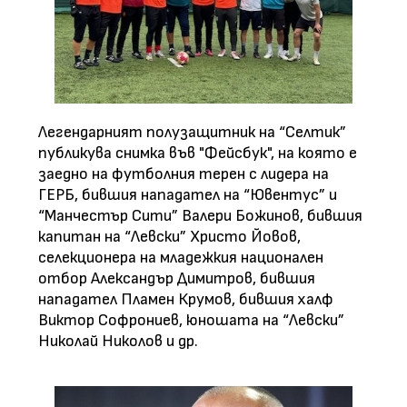
Легендарният полузащитник на “Селтик”
публикува снимка във "Фейсбук", на която е
заедно на футболния терен с лидера на
ГЕРБ, бившия нападател на “Ювентус” и
“Манчестър Сити” Валери Божинов, бившия
капитан на “Левски” Христо Йовов,
селекционера на младежкия национален
отбор Александър Димитров, бившия
нападател Пламен Крумов, бившия халф
Виктор Софрониев, юношата на “Левски”
Николай Николов и др.