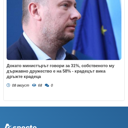
Докато министърът говори за 31%, собственото му
държавно дружество е на 58% - крадецът вика
дръжте крадеца
08 август
68
0