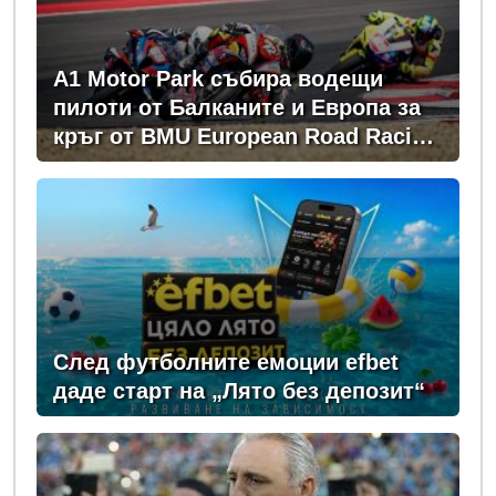
A1 Motor Park събира водещи
пилоти от Балканите и Европа за
кръг от BMU European Road Racing
Championship 2026
След футболните емоции efbet
даде старт на „Лято без депозит“