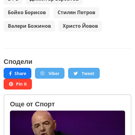
Бойко Борисов
Стилян Петров
Валери Божинов
Христо Йовов
Сподели
Share
Viber
Tweet
Pin it
Oще от Спорт