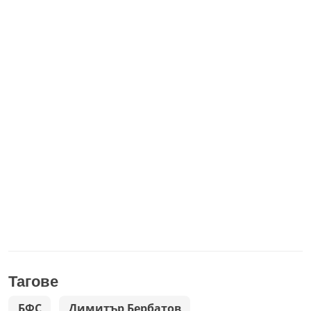
Тагове
БФС
Димитър Бербатов