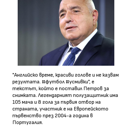
"Английско време, красиви голове и не казвам
резултата. #футбол #усмивки", е
текстът, който е поставил Петров за
снимката. Легендарният полузащитник има
105 мача и 8 гола за първия отбор на
страната, участник е на Европейското
първенство през 2004-а година в
Португалия.