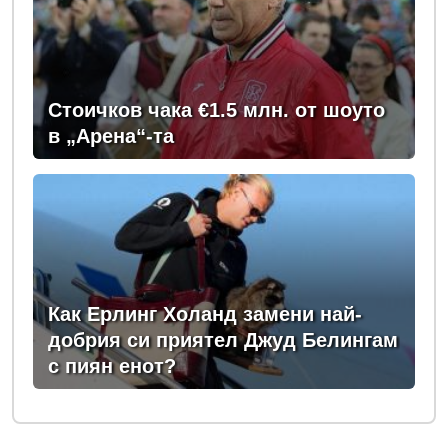
Стоичков чака €1.5 млн. от шоуто
в „Арена“-та
Как Ерлинг Холанд замени най-
добрия си приятел Джуд Белингам
с пиян енот?