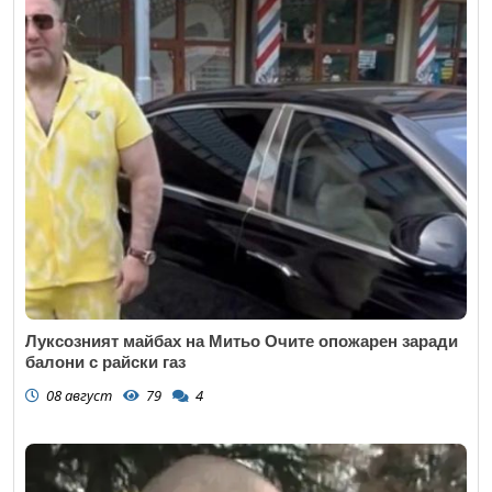
Луксозният майбах на Митьо Очите опожарен заради
балони с райски газ
08 август
79
4