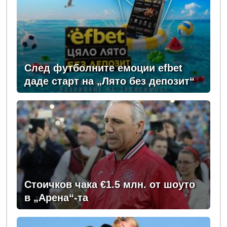
След футболните емоции efbet
даде старт на „Лято без депозит“
Стоичков чака €1.5 млн. от шоуто
в „Арена“-та