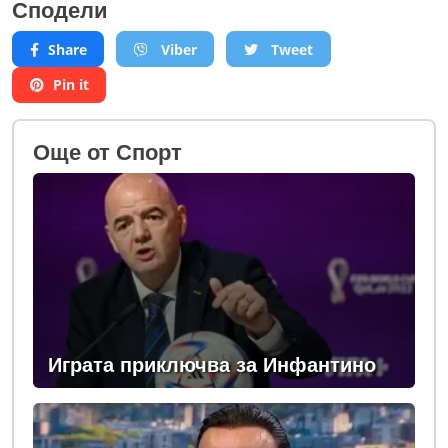
Сподели
Share
Viber
Tweet
Pin it
Oще от Спорт
Играта приключва за Инфантино