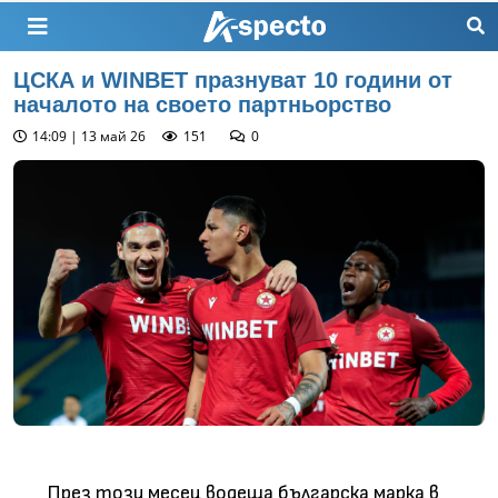
ЦСКА и WINBET празнуват 10 години от
началото на своето партньорство
14:09 | 13 май 26
151
0
През този месец водеща българска марка в