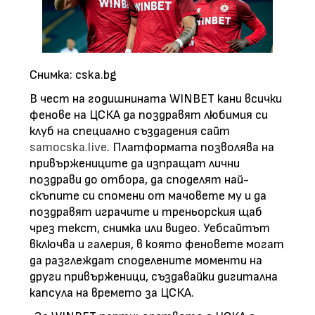
Снимка:
cska.bg
В чест на годишнината WINBET кани всички
фенове на ЦСКА да поздравят любимия си
клуб на специално създадения сайт
samocska.live
. Платформата позволява на
привържениците да изпращат лични
поздрави до отбора, да споделят най-
скъпите си спомени от мачовете му и да
поздравят играчите и треньорския щаб
чрез текст, снимка или видео. Уебсайтът
включва и галерия, в която феновете могат
да разглеждат споделените моменти на
други привърженици, създавайки дигитална
капсула на времето за ЦСКА.