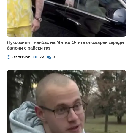
Луксозният майбах на Митьо Очите опожарен заради
балони с райски газ
08 август
79
4