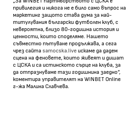
„За WINBET партньорството с ЦСКА е
привилегия и никога не е било само въпрос на
маркетинг защото става дума за най-
титулувания български футболен клуб, с
невероятна, близо 80-годишна история и
ценности, които споделяме. Нашето
съвместно пътуване продължава, а сега
чрез сайта
samocska.live
искаме да дадем
сцена на феновете, които живеят и дишат
с ЦСКА и са истинското сърце на клуба, за
да отпразнуваме тази годишнина заедно“,
коментира управителят на WINBET Online
г-жа Малина Славчева.