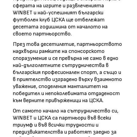
сферата на игрите и развлеченията
WINBET и най-успешният български
футболен клуб ЦСКА ще отбележат
десетата годишнина от началото на
своето партньорство.
През това десетилетие, партньорството
надхвърли рамките на спонсорското
споразумение и се превърна не само в едно
най-дълголетните сътрудничества в
българския професионален спорт, а също и
в приятелство изградено върху взаимното
уважение, споделения манталитет на
победител и непоколебимата отдаденост
към верните привърженици на ЦСКА.
От самото начало на сътрудничество си,
WINBET и ЦСКА са партньори във всеки
триумф и във всички трудности и
предизвикателства и работят заедно за