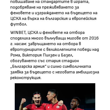
повишаване на стандартите в играта,
подобряване на преживяването за
феновете и изграждането на бъдещето на
ЦСКА на върха на българския и европейския
футбол.
WINBET, ЦСКА и феновете на отбора
споделиха много вълнуващи мигове от 2016
г. насам: завръщането на отбора в
евротурнирите с великолепните победи над
Рома, Виктория Пилзен и Базел,
сбогуването със стария стадион
„Българска армия“ и силно символичната
заявка за бъдещето с неговата амбициозна
реконструкция.