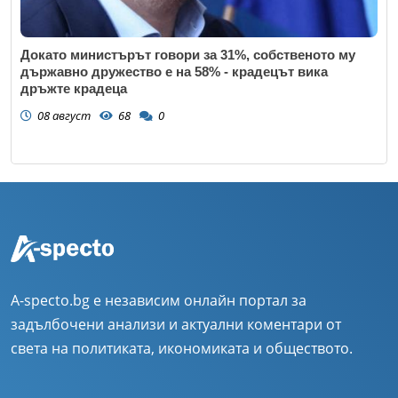
Докато министърът говори за 31%, собственото му
държавно дружество е на 58% - крадецът вика
дръжте крадеца
08 август
68
0
A-specto.bg е независим онлайн портал за
задълбочени анализи и актуални коментари от
света на политиката, икономиката и обществото.