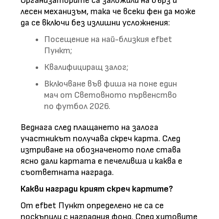
Организаторите са заложили на бърз и
лесен механизъм, така че всеки фен да може
да се включи без излишни усложнения:
Посещение на най-близкия efbet
Пункт;
Квалифициращ залог;
Включване във фиша на поне един
мач от Световното първенство
по футбол 2026.
Веднага след плащането на залога
участникът получава скреч карта. След
изтриване на обозначеното поле става
ясно дали картата е печеливша и каква е
съответната награда.
Какви награди крият скреч картите?
От efbet Пункт определено не са се
поскъпили с наградния фонд. Сред хитовите