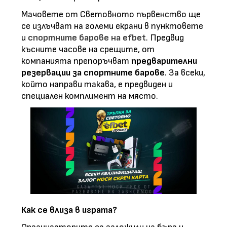
Мачовете от Световното първенство ще
се излъчват на големи екрани в пунктовете
и
спортните барове на efbet
. Предвид
късните часове на срещите, от
компанията препоръчват
предварителни
резервации за спортните барове
. За всеки,
който направи такава, е предвиден и
специален комплимент на място.
Как се влиза в играта?