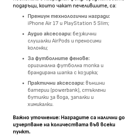
подаръци, които чакат печелившите, са:
Премиум технологични награди:
iPhone Air 17 и PlayStation 5 Slim;
Аудио аксесоари:
безжични
слушалки AirPods и преносими
колонки;
За футболните фенове:
оригинална футболна топка и
брандирана шапка с козирка;
Практични аксесоари:
външни
батерии (powerbank), стъклени
бутилки за вода, запалки и
химикалки.
Важно уточнение: Наградите са налични до
изчерпване на количествата във всеки
пункт.