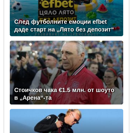
След футболните емоции efbet
даде старт на „Лято без депозит“
Стоичков чака €1.5 млн. от шоуто
в „Арена“-та