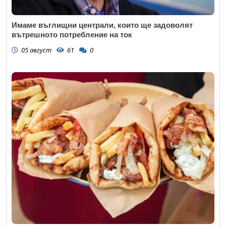
Имаме въглищни централи, които ще задоволят
вътрешното потребление на ток
05 август
61
0