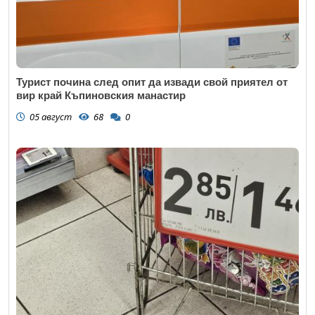
Турист почина след опит да извади свой приятел от
вир край Къпиновския манастир
05 август
68
0