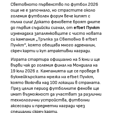
Световното първенство по футбол 2026
още не е започнало, но страстите около
големия футболен форум вече кипят с
пълна сила! Докато феновете броят дните
до първия съдийски сигнал, от
efbet Пункт
изненадаха запалянковците с чисто новата
си кампания
„Тръпка за Световно в efbet
Пункт“
, която обещава много адреналин,
скреч карти и куп атрактивни награди.
Играта стартира официално на 5 юни и ще
върви чак до големия финал на Мондиала на
19 юли 2026 г. Кампанията ще се проведе в
букмейкърската мрежа на efbet Пункт
,
която включва над 100 локации в страната.
През целия период футболните фенове ще
имат възможност да участват за различни
технологични устройства, футболни
аксесоари и предметни награди чрез
специални скреч карти.