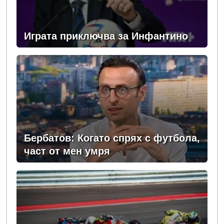
Играта приключва за Инфантино
Бербатов: Когато спрях с футбола,
част от мен умря