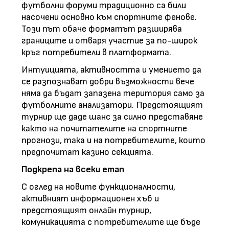
футболни форуми традиционно са били
насочени основно към спортните фенове.
Този път обаче форматът разширява
границите и отваря участие за по-широк
кръг потребители в платформата.
Интуицията, активността и умението да
се разпознават добри възможности вече
няма да бъдат запазена територия само за
футболните анализатори. Предстоящият
турнир ще даде шанс за силно представяне
както на почитателите на спортните
прогнози, така и на потребителите, които
предпочитат казино секцията.
Подкрепа на всеки етап
С оглед на новите функционалности,
активният информационен хъб и
предстоящият онлайн турнир,
комуникацията с потребителите ще бъде