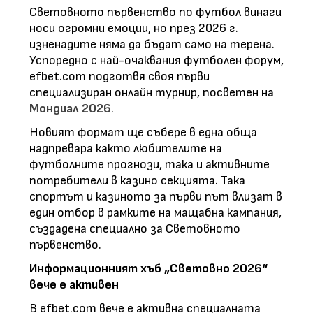
Световното първенство по футбол винаги
носи огромни емоции, но през 2026 г.
изненадите няма да бъдат само на терена.
Успоредно с най-очаквания футболен форум,
efbet.com подготвя своя първи
специализиран онлайн турнир, посветен на
Мондиал 2026
.
Новият формат ще събере в една обща
надпревара както любителите на
футболните прогнози, така и активните
потребители в казино секцията. Така
спортът и казиното за първи път влизат в
един отбор в рамките на мащабна кампания,
създадена специално за Световното
първенство.
Информационният хъб „Световно 2026“
вече е активен
В efbet.com вече е активна специалната