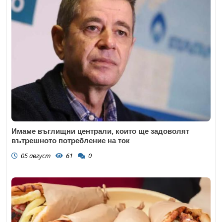
Имаме въглищни централи, които ще задоволят
вътрешното потребление на ток
05 август
61
0