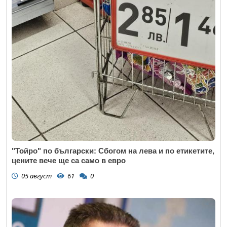
"Тойро" по български: Сбогом на лева и по етикетите,
цените вече ще са само в евро
05 август
61
0