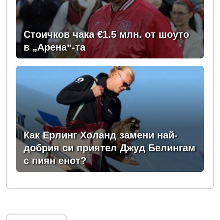
Стоичков чака €1.5 млн. от шоуто
в „Арена“-та
Как Ерлинг Холанд замени най-
добрия си приятел Джуд Белингам
с пиян енот?