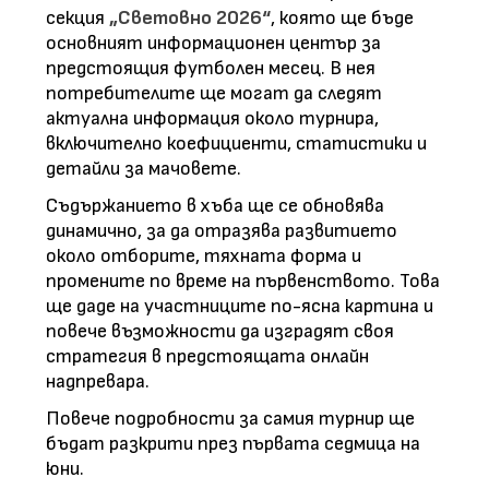
секция
„Световно 2026“
, която ще бъде
основният информационен център за
предстоящия футболен месец. В нея
потребителите ще могат да следят
актуална информация около турнира,
включително коефициенти, статистики и
детайли за мачовете.
Съдържанието в хъба ще се обновява
динамично, за да отразява развитието
около отборите, тяхната форма и
промените по време на първенството. Това
ще даде на участниците по-ясна картина и
повече възможности да изградят своя
стратегия в предстоящата онлайн
надпревара.
Повече подробности за самия турнир ще
бъдат разкрити през първата седмица на
юни.