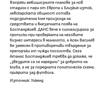
Въпреки амбициозните планове за нов
стадион с пари от Европа и Близкия изток,
левскарската общност остава
подозрителна към произхода на
средствата и внезапната поява на
Бостанджиев. ДАНС вече е сигнализирала за
пропуски при проверката на неговите
бизнес интереси в миналото, а Асен Василев
бе замесен в противоречиви твърдения за
препоръки от чужди посолства. Сега
Атанас Бостанджиев трябва да докаже, че
„звездите са се наредили“ за доброто на
клуба, а не за поредната политическа схема,
прикрита зад футбола.
Източник: Уикенд