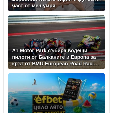
част от мен умря
A1 Motor Park събира водещи
пилоти от Балканите и Европа за
кръг от BMU European Road Racing
Championship 2026