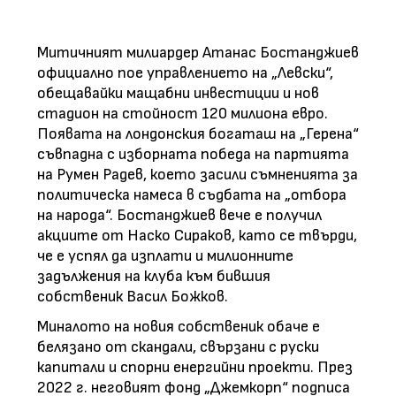
Митичният милиардер Атанас Бостанджиев
официално пое управлението на „Левски“,
обещавайки мащабни инвестиции и нов
стадион на стойност 120 милиона евро.
Появата на лондонския богаташ на „Герена“
съвпадна с изборната победа на партията
на Румен Радев, което засили съмненията за
политическа намеса в съдбата на „отбора
на народа“. Бостанджиев вече е получил
акциите от Наско Сираков, като се твърди,
че е успял да изплати и милионните
задължения на клуба към бившия
собственик Васил Божков.
Миналото на новия собственик обаче е
белязано от скандали, свързани с руски
капитали и спорни енергийни проекти. През
2022 г. неговият фонд „Джемкорп“ подписа