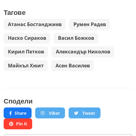
Тагове
Атанас Бостанджиев
Румен Радев
Наско Сираков
Васил Божков
Кирил Петков
Александър Николов
Майкъл Хюит
Асен Василев
Сподели
Share
Viber
Tweet
Pin it