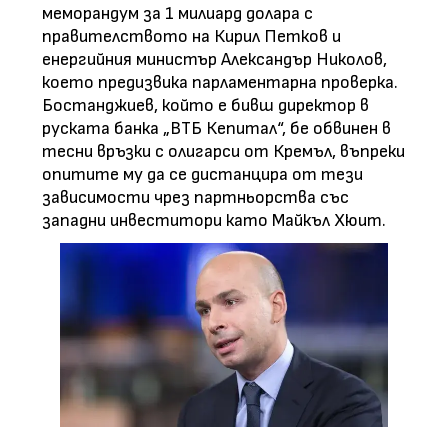
меморандум за 1 милиард долара с
правителството на Кирил Петков и
енергийния министър Александър Николов,
което предизвика парламентарна проверка.
Бостанджиев, който е бивш директор в
руската банка „ВТБ Кепитал“, бе обвинен в
тесни връзки с олигарси от Кремъл, въпреки
опитите му да се дистанцира от тези
зависимости чрез партньорства със
западни инвеститори като Майкъл Хюит.