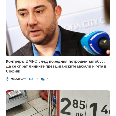
Контрера, ВМРО след поредния потрошен автобус:
Да се спрат линиите през циганските махали и гета в
София!
04 август
57
2