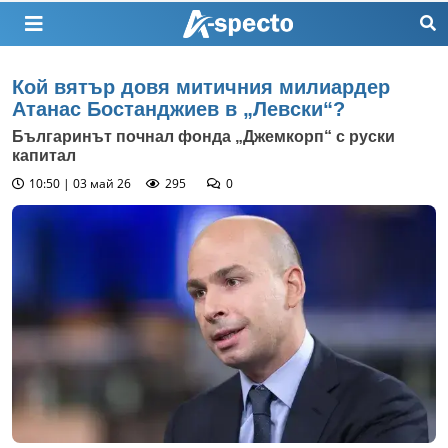
Кой вятър довя митичния милиардер
Атанас Бостанджиев в „Левски“?
Българинът почнал фонда „Джемкорп“ с руски
капитал
10:50 | 03 май 26
295
0