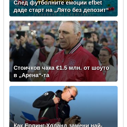
След футболните емоции efbet
даде старт на „Лято без депозит“
Стоичков чака €1.5 млн. от шоуто
в „Арена“-та
Как Ерлинг Холанд замени най-