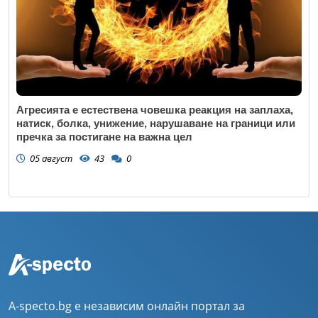
Агресията е естествена човешка реакция на заплаха,
натиск, болка, унижение, нарушаване на граници или
пречка за постигане на важна цел
05 август
43
0
A-specto.bg е независим онлайн портал за