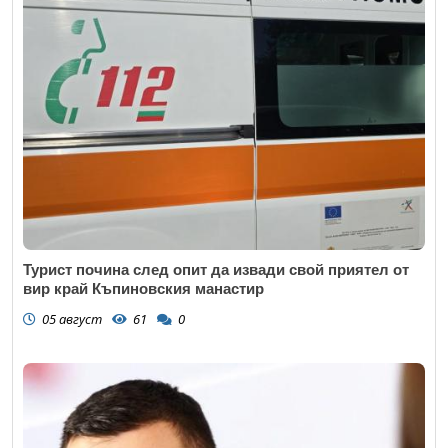
Турист почина след опит да извади свой приятел от
вир край Къпиновския манастир
05 август
61
0