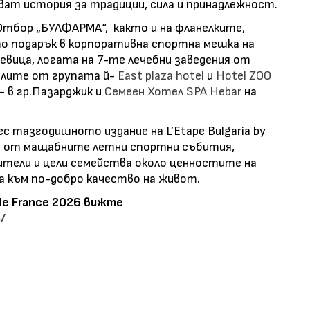
ват история за традиции, сила и принадлежност.
Отбор „БУЛФАРМА“
, както и на фланелките,
 подарък в корпоративна спортна мешка на
евица, логата на 7-те лечебни заведения от
телите от групата й-
East plaza hotel
и
Hotel ZOO
- в гр.Пазарджик и
Семеен Хотел
SPA Hebar
на
 тазгодишното издание на L’Etape Bulgaria by
но от мащабните летни спортни събития,
ители и цели семейства около ценностите на
 към по-добро качество на живот.
r de France 2026 вижте
/