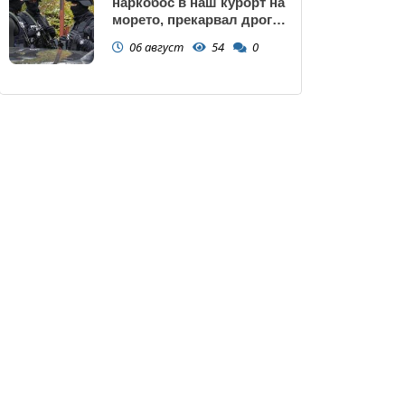
наркобос в наш курорт на
морето, прекарвал дрога
от Украйна към ЕС
06 август
54
0