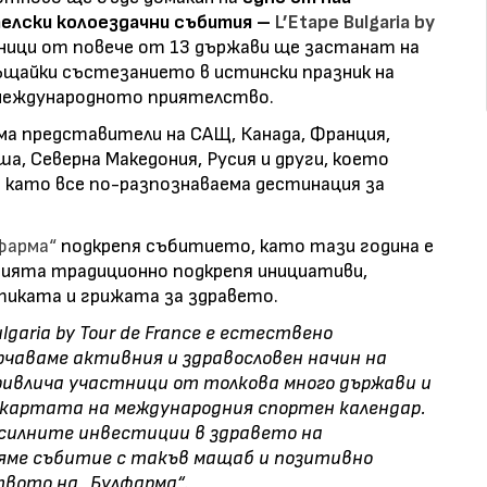
лски колоездачни събития –
L’Etape Bulgaria by
ници от повече от 13 държави ще застанат на
щайки състезанието в истински празник на
 международното приятелство.
ма представители на САЩ, Канада, Франция,
ша, Северна Македония, Русия и други, което
 като все по-разпознаваема дестинация за
фарма“
подкрепя събитието, като тази година е
нията традиционно подкрепя инициативи,
иката и грижата за здравето.
lgaria by Tour de France е естествено
рчаваме активния и здравословен начин на
ривлича участници от толкова много държави и
 картата на международния спортен календар.
-силните инвестиции в здравето на
пяме събитие с такъв мащаб и позитивно
вото на „Булфарма“.