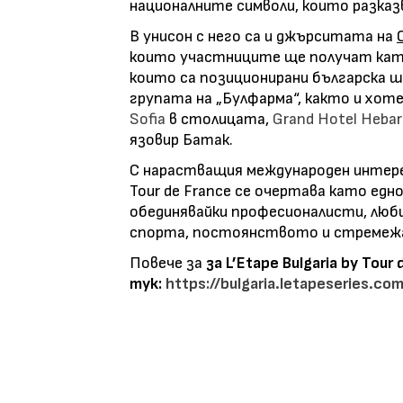
националните символи, които разказ
В унисон с него са и джърситата на
които участниците ще получат като
които са позиционирани българска ш
групата на „Булфарма“, както и хо
Sofia
в столицата,
Grand Hotel Hebar
язовир Батак.
С нарастващия международен интерес
Tour de France се очертава като ед
обединявайки професионалисти, люб
спорта, постоянството и стремежа
Повече за
за L’Etape Bulgaria by Tou
тук:
https://bulgaria.letapeseries.com