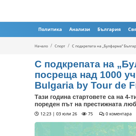
Политика
Анализи
България
Св
Начало
Спорт
С подкрепата на „Булфарма“ Българи
С подкрепата на „Б
посреща над 1000 уч
Bulgaria by Tour de 
Тази година стартовете са на 4-т
пореден път на престижната люб
12:23 | 03 юли 26
75
0
коментара