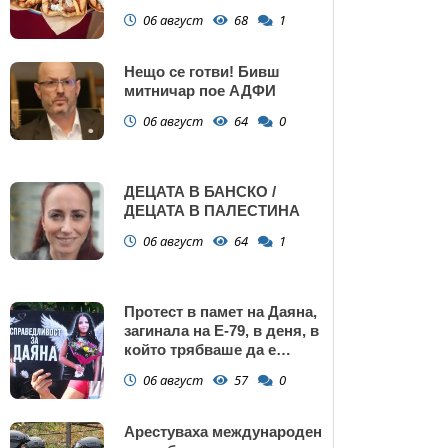
Поморие
06 август
68
1
Нещо се готви! Бивш
митничар пое АДФИ
06 август
64
0
ДЕЦАТА В БАНСКО /
ДЕЦАТА В ПАЛЕСТИНА
06 август
64
1
Протест в памет на Даяна,
загинала на Е-79, в деня, в
който трябваше да е
сватбата ѝ (снимки)
06 август
57
0
Арестуваха международен