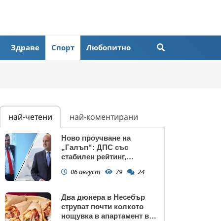
Здраве
Спорт
Любопитно
най-четени
най-коментирани
Ново проучване на
„Галъп“: ДПС със
стабилен рейтинг,
подкрепата към Радев се
06 август
79
24
запазва
Два дюнера в Несебър
струват почти колкото
нощувка в апартамент в