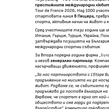
престижните международни любите
Tour de France 2026
.
Над 1000 участ
стартовата линия
в Пещера,
превръ
спорта, активния начин на живот и
Сред участниците тази година ще и
Италия, Гърция, Турция, Украйна, Пол
затвърждава позицията на България
международни спортни събития.
За втора поредна година фирма
„Бул
и негов
генерален партньор
. Kомпа
насърчаващи движението, профилакт
„За нас партньорството с L’Etape Bu
продължение на мисията ни да насъ
живот. Радваме се, че събитието п
продължава да поставя България на
Вярваме, че спортът е една от най
обществото и сме горди да подкре
въздействие“, коментира ръководст