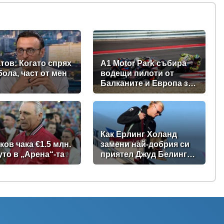
тов: Когато спрях
A1 Motor Park събира
бола, част от мен
водещи пилоти от
Балканите и Европа за
кръг от BMU European
Road Racing
Championship 2026
Как Ерлинг Холанд
ков чака €1.5 млн.
замени най-добрия си
уто в „Арена“-та
приятел Джуд Белингам
с пиян енот?