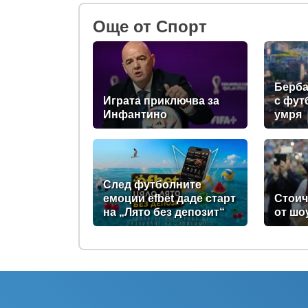
Oще от Спорт
Берба
Играта приключва за
с фут
Инфантино
умря
След футболните
емоции efbet даде старт
Стоич
на „Лято без депозит“
от шо