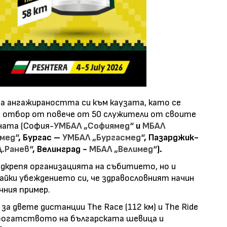
за ангажираността си към каузата, като се
н отбор от повече от 50 служители от своите
аната (София-
УМБАЛ „Софиямед“
и
МБАЛ
мед“
, Бургас –
УМБАЛ „Бургасмед“
, Пазарджик-
.Ранев“
, Велинград -
МБАЛ „Велимед“
).
одкрепя организацията на събитието, но и
айки убеждението си, че здравословният начин
чния пример.
а двете дистанции The Race (112 км) и The Ride
т богатството на българската шевица и