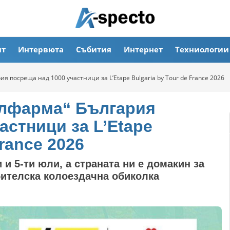
ят
Интервюта
Събития
Интернет
Техниологии
я посреща над 1000 участници за L’Etape Bulgaria by Tour de France 2026
улфарма“ България
астници за L’Etape
France 2026
и и 5-ти юли, а страната ни е домакин за
ителска колоездачна обиколка