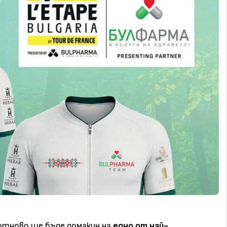
я отново ще бъде домакин на
едно от най-