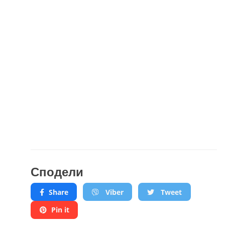
Сподели
Share
Viber
Tweet
Pin it