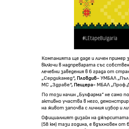
Компанията ще даде и личен пример 
включи в надпреварата със собстве
лечебни заведения в 6 града от стр
„Сердикамед“
, Пловдив-
УМБАЛ „Пъл
МС „Здраве“
, Пещера-
МБАЛ „Проф.Д
По този начин „Булфарма“ не само п
активно участва в него, демонстрир
на живот започва с личния избор и ли
Официалният дизайн на джърситата з
(58 км) тази година, е вдъхновен о