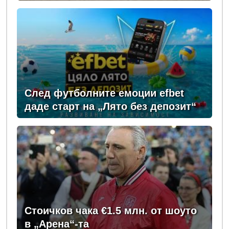
Championship 2026
След футболните емоции efbet
даде старт на „Лято без депозит“
Стоичков чака €1.5 млн. от шоуто
в „Арена“-та