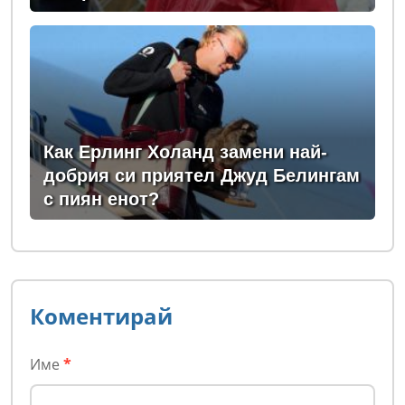
Как Ерлинг Холанд замени най-
добрия си приятел Джуд Белингам
с пиян енот?
Коментирай
Име
*