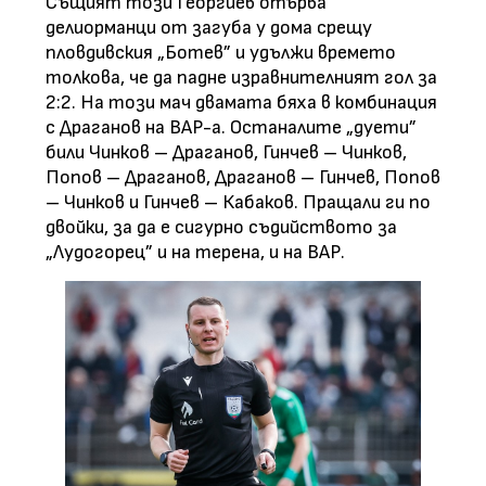
Същият този Георгиев отърва
делиорманци от загуба у дома срещу
пловдивския „Ботев” и удължи времето
толкова, че да падне изравнителният гол за
2:2. На този мач двамата бяха в комбинация
с Драганов на ВАР-а. Останалите „дуети”
били Чинков – Драганов, Гинчев – Чинков,
Попов – Драганов, Драганов – Гинчев, Попов
– Чинков и Гинчев – Кабаков. Пращали ги по
двойки, за да е сигурно съдийството за
„Лудогорец” и на терена, и на ВАР.