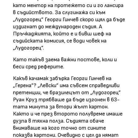
като ментор на протежето си и го лансира
в съдийството. За слугинажа си към
„Лудогорец” Георги Гинчев скоро щял да бъде
издигнат до международен съдия. А
Пръчкаджията, който е и бивш шеф на
съдийската комисия, се води човек на
„Лудогорец”.
Като такъв заема важни постове, коли и
беси сред реферите.
Какъв качамак забърка Георги Гинчев на
„Герена”? „Левски” има съвсем справедливи
претенции, че бразилецът от „Лудогорец”
Руан Круз трябваше да бъде изгонен в 63-
тата минута за втори жълт картон.
Както и че през второто полувреме имаше
дузпа в тяхна полза. Съдията обаче
внимаваше на кого точно от сините
показва картони. Очевидно с цел да нямат