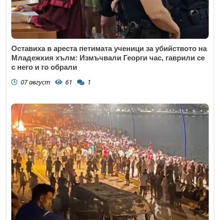
Оставиха в ареста петимата ученици за убийството на
Младежкия хълм: Измъчвали Георги час, гаврили се
с него и го обрали
07 август
61
1