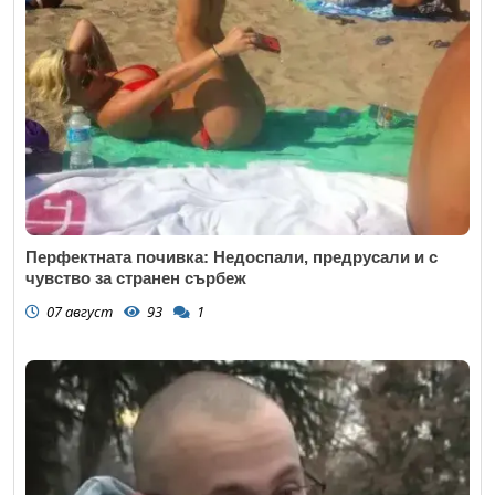
Коментар
*
Перфектната почивка: Недоспали, предрусали и с
чувство за странен сърбеж
07 август
93
1
Откажи