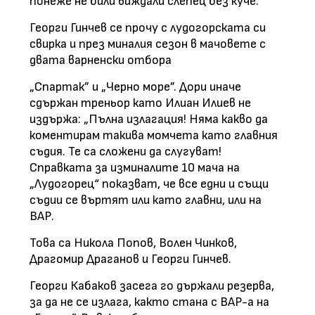
понеже не били виждали слепец без куче.
Георги Гинчев се прочу с лудогорската си
свирка и през миналия сезон в мачовете с
двата варненски отбора
„Спартак” и „Черно море”. Дори иначе
сдържан треньор като Илиан Илиев не
издържа: „Пълна излагация! Няма какво да
коментирам такива момчета като главния
съдия. Те са сложени да слугуват!
Справката за изминалите 10 мача на
„Лудогорец“ показват, че все едни и същи
съдии се въртят или като главни, или на
ВАР.
Това са Никола Попов, Волен Чинков,
Драгомир Драганов и Георги Гинчев.
Георги Кабаков засега го държали резерва,
за да не се излага, както стана с ВАР-а на