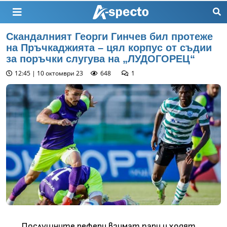
Скандалният Георги Гинчев бил протеже
на Пръчкаджията – цял корпус от съдии
за поръчки слугува на „ЛУДОГОРЕЦ“
12:45 | 10 октомври 23
648
1
Послушните рефери взимат пари и ходят