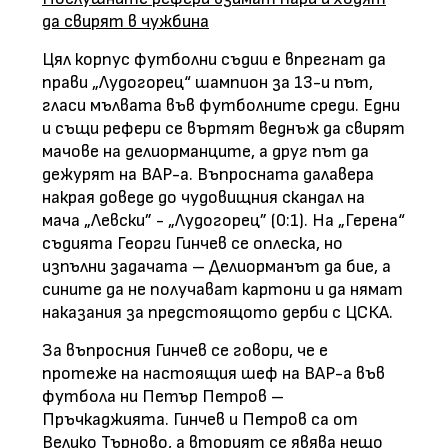
да свирят в чужбина
Цял корпус футболни съдии е впрегнат да
прави „Лудогорец“ шампион за 13-и път,
гласи мълвата във футболните среди. Едни
и същи рефери се въртят веднъж да свирят
мачове на делиорманците, а друг път да
дежурят на ВАР-а. Въпросната далавера
накрая доведе до чудовищния скандал на
мача „Левски” - „Лудогорец” (0:1). На „Герена“
съдията Георги Гинчев се оплеска, но
изпълни задачата – Делиорманът да бие, а
сините да не получават картони и да нямат
наказания за предстоящото дерби с ЦСКА.
За въпросния Гинчев се говори, че е
протеже на настоящия шеф на ВАР-а във
футбола ни Петър Петров –
Пръчкаджията. Гинчев и Петров са от
Велико Търново, а вторият се явява нещо