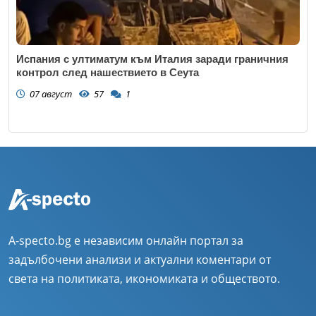
Испания с ултиматум към Италия заради граничния
контрол след нашествието в Сеута
07 август
57
1
A-specto.bg е независим онлайн портал за
задълбочени анализи и актуални коментари от
света на политиката, икономиката и обществото.