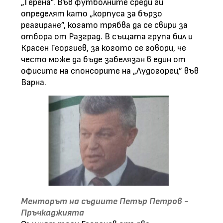
„Герена”. Във футболните среди ги
определят като „корпуса за бързо
реагиране”, когато трябва да се свири за
отбора от Разград. В същата група бил и
Красен Георгиев, за когото се говори, че
често може да бъде забелязан в един от
офисите на спонсорите на „Лудогорец” във
Варна.
Менторът на съдиите Петър Петров -
Пръчкаджията