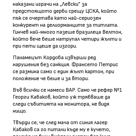
наказани играчи на „Левски” за
предстоящото дерби срещу ЦСКА, който
пък се очертава като най-сериозен
конкурент на делиорманците за титлата.
Гинчев най-много пазеше бразилеца Велтон,
който вече беше натрупал четири жълти и
при пети щеше да изгори.
Панамецът Кордоба извърши ред
нарушения без санкция. Франсето Петрис
се размина само с един жълт картон, при
положение че беше и за втори.
Във всички се намеси ВАР. Само че рефер №1
Георги Кабаков, който уж трябваше да
следи събитията на монитора, не видя
нищо.
Твърди се, че след мача от синия лагер
Кабаков са го питали къде му е кучето,