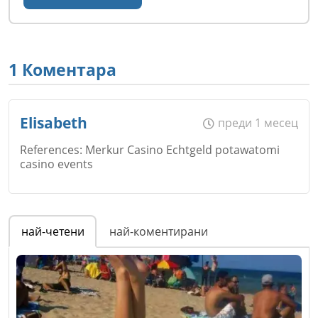
1 Коментара
Elisabeth
преди 1 месец
References: Merkur Casino Echtgeld potawatomi
casino events
Име
*
най-четени
най-коментирани
Email