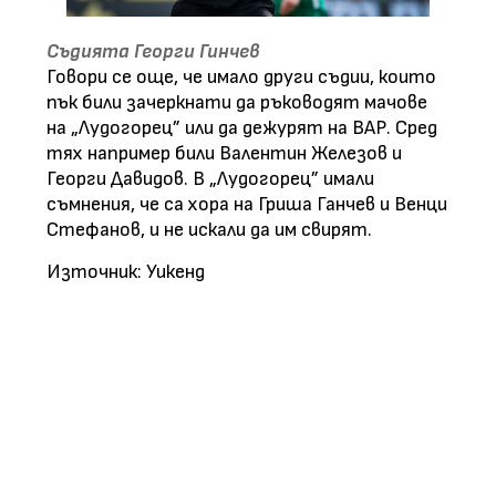
Съдията Георги Гинчев
Говори се още, че имало други съдии, които
пък били зачеркнати да ръководят мачове
на „Лудогорец” или да дежурят на ВАР. Сред
тях например били Валентин Железов и
Георги Давидов. В „Лудогорец” имали
съмнения, че са хора на Гриша Ганчев и Венци
Стефанов, и не искали да им свирят.
Източник: Уикенд