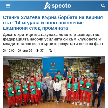
Станка Златева върна борбата на верния
път: 14 медала и ново поколение
шампиони след промяната
Докато критиците атакуваха новото ръководство,
федерацията насочи усилията си към клубовете и
младите таланти, а първите резултати вече са факт
16:00 | 09 юни 26
57
1