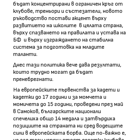
бъдат концентрирани в ограничен кръг от
клубове, треньори и състезатели, новото
ръководство постави акцент върху
развитието на школите в цялата страна,
върху спазването на правилата и устава на
БФ и върху изграждането на стабилна
система за подготовка на младите
таланти.
Днес тази политика вече дава резултати,
които трудно могат да бъдат
пренебрегнати.
На европейските първенства за кадети и
кадетки до 17 години и за момчета и
момичета до 15 години, проведени през май
в Самоков, българските национали
спечелиха общо 14 медала и затвърдиха
позициите на страната ни сред водещите
сили в европейската борба. Още по-важно е,