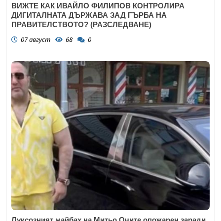
ВИЖТЕ КАК ИВАЙЛО ФИЛИПОВ КОНТРОЛИРА
ДИГИТАЛНАТА ДЪРЖАВА ЗАД ГЪРБА НА
ПРАВИТЕЛСТВОТО? (РАЗСЛЕДВАНЕ)
07 август
68
0
Луксозният майбах на Митьо Очите опожарен заради