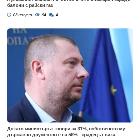
балони с райски газ
08 август
64
4
Докато министърът говори за 31%, собственото му
държавно дружество е на 58% - крадецът вика