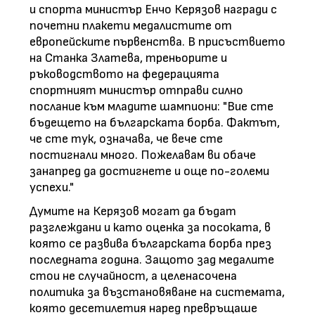
и спорта министър Енчо Керязов награди с
почетни плакети медалистите от
европейските първенства. В присъствието
на Станка Златева, треньорите и
ръководството на федерацията
спортният министър отправи силно
послание към младите шампиони: "Вие сте
бъдещето на българската борба. Фактът,
че сте тук, означава, че вече сте
постигнали много. Пожелавам ви обаче
занапред да достигнете и още по-големи
успехи."
Думите на Керязов могат да бъдат
разглеждани и като оценка за посоката, в
която се развива българската борба през
последната година. Защото зад медалите
стои не случайност, а целенасочена
политика за възстановяване на системата,
която десетилетия наред превръщаше