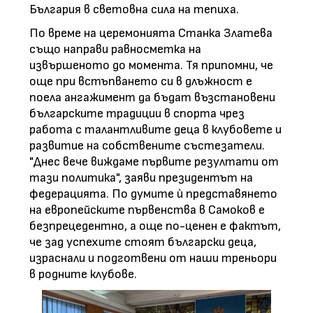
България в световна сила на тепиха.
По време на церемонията Станка Златева
също направи равносметка на
извършеното до момента. Тя припомни, че
още при встъпването си в длъжност е
поела ангажимент да бъдат възстановени
българските традиции в спорта чрез
работа с талантливите деца в клубовете и
развитие на собствените състезатели.
"Днес вече виждаме първите резултати от
тази политика", заяви президентът на
федерацията. По думите ѝ представянето
на европейските първенства в Самоков е
безпрецедентно, а още по-ценен е фактът,
че зад успехите стоят български деца,
израснали и подготвени от наши треньори
в родните клубове.