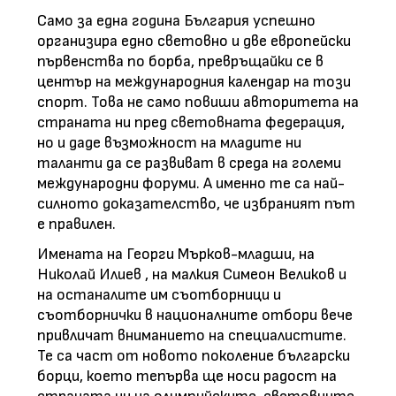
Само за една година България успешно
организира едно световно и две европейски
първенства по борба, превръщайки се в
център на международния календар на този
спорт. Това не само повиши авторитета на
страната ни пред световната федерация,
но и даде възможност на младите ни
таланти да се развиват в среда на големи
международни форуми. А именно те са най-
силното доказателство, че избраният път
е правилен.
Имената на Георги Мърков-младши, на
Николай Илиев , на малкия Симеон Великов и
на останалите им съотборници и
съотборнички в националните отбори вече
привличат вниманието на специалистите.
Те са част от новото nоколение български
борци, което тепърва ще носи радост на