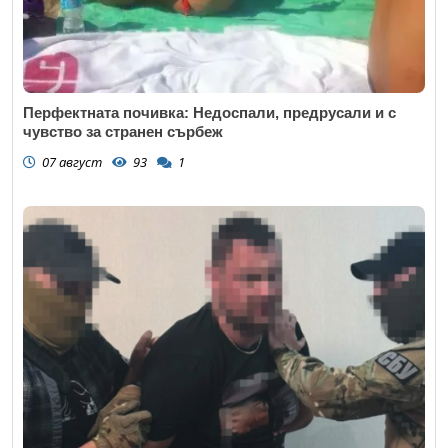
Перфектната почивка: Недоспали, предрусали и с
чувство за странен сърбеж
07 август
93
1
Откажи