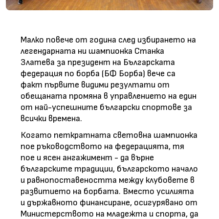
Малко повече от година след избирането на
легендарната ни шампионка Станка
Златева за президент на Българската
федерация по борба (БФ Борба) вече са
факт първите видими резултати от
обещаната промяна в управлението на един
от най-успешните български спортове за
всички времена.
Когато петкратната световна шампионка
пое ръководството на федерацията, тя
пое и ясен ангажимент - да върне
българските традиции, българското начало
и равнопоставеността между клубовете в
развитието на борбата. Вместо усилията
и държавното финансиране, осигурявано от
Министерството на младежта и спорта, да