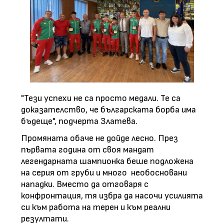
"Тези успехи не са просто медали. Те са
доказателство, че българската борба има
бъдеще", подчерта Златева.
Промяната обаче не дойде лесно. През
първата година от своя мандат
легендарната шампионка беше подложена
на серия от груби и много необосновани
нападки. Вместо да отговаря с
конфронтация, тя избра да насочи усилията
си към работа на терен и към реални
резултати.