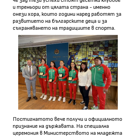
че зад тези успехи стоят десетки клубове
и треньори от цялата страна - именно
онези хора, които години наред работят за
развитието на българските деца и за
съхраняването на традициите в спорта.
Постигнатото вече получи и официалното
признание на държавата. На специална
церемония в Министерството на младежта