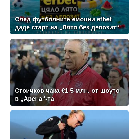
След футболните емоции efbet
даде старт на „Лято без депозит“
Стоичков чака €1.5 млн. от шоуто
в „Арена“-та