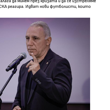
алага да минем през кризата и да се изстреляме
ЦСКА реагира. Идват нови футболисти, които