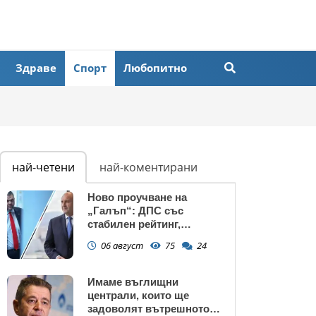
Здраве
Спорт
Любопитно
най-четени
най-коментирани
Ново проучване на
„Галъп“: ДПС със
стабилен рейтинг,
подкрепата към Радев се
06 август
75
24
запазва
Имаме въглищни
централи, които ще
задоволят вътрешното