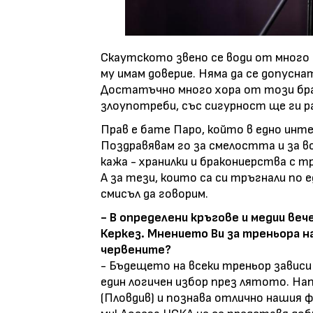
Скаутското звено се води от много 
му имам доверие. Няма да се допусна
Достатъчно много хора от този бра
злоупотреби, със сигурност ще ги ра
Прав е бате Паро, който в едно инт
Поздравявам го за смелостта и за в
кажа - хранилки и бракониерства с тр
А за тези, които са си тръгнали по е
смисъл да говорим.
- В определени кръгове и медии веч
Керкез. Мнението Ви за треньора н
червените?
- Бъдещето на всеки треньор зависи
един логичен избор през лятото. На
(Пловдив) и познава отлично нашия 