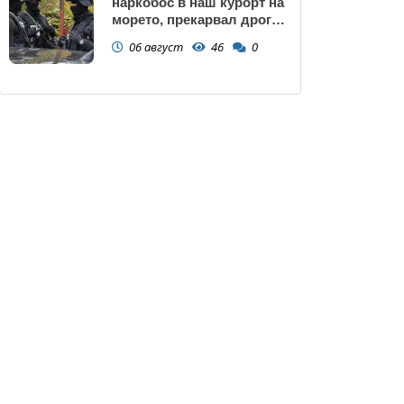
наркобос в наш курорт на
морето, прекарвал дрога
от Украйна към ЕС
06 август
46
0