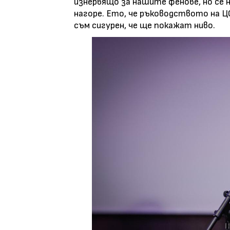
изнервящо за нашите фенове, но се н
нагоре. Ето, че ръководството на 
съм сигурен, че ще покажат ниво.