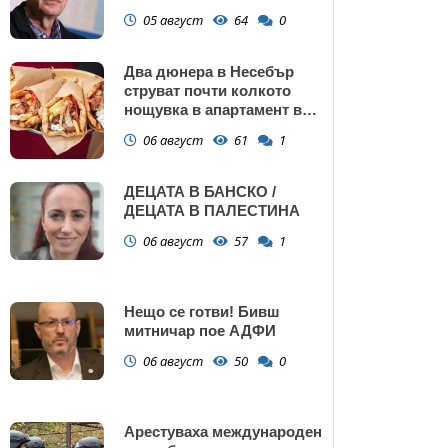
потребление на ток
05 август
64
0
Два дюнера в Несебър
струват почти колкото
нощувка в апартамент в
Поморие
06 август
61
1
ДЕЦАТА В БАНСКО /
ДЕЦАТА В ПАЛЕСТИНА
06 август
57
1
Нещо се готви! Бивш
митничар пое АДФИ
06 август
50
0
Арестуваха международен