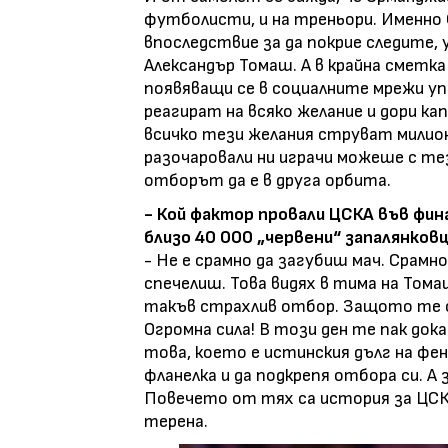
футболисти, и на треньори. Именно 
впоследствие за да покрие следите,
Александър Томаш. А в крайна сметка
появяващи се в социалните мрежи уп
реагират на всяко желание и дори ка
всичко тези желания струват милион
разочаровали ни играчи можеше с тез
отборът да е в друга орбита.
- Кой фактор провали ЦСКА във фина
близо 40 000 „червени“ запалянков
- Не е срамно да загубиш мач. Срамно
спечелиш. Това видях в тима на Том
такъв страхлив отбор. Защото те с
Огромна сила! В този ден те пак дока
това, което е истинския дълг на фен
фланелка и да подкрепя отбора си. А
Повечето от тях са история за ЦСКА.
терена.