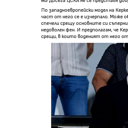
ми! Досега ЦСКА не се представя доб
По западноевропейски модел на Керке
част от него се е изчерпало. Може о
спечели срещу основните си съперниц
недоволен фен. И предполагам, че Кер
срещи, в които воденият от него от