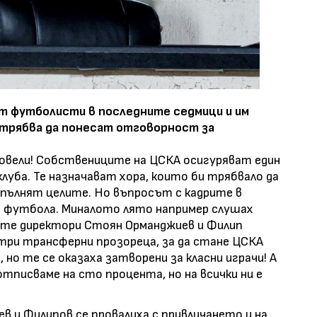
ет футболисти в последните седмици и им
 трябва да понесат отговорност за
 довели! Собствениците на ЦСКА осигуряват един
уба. Те назначават хора, които би трябвало да
зпълнят целите. Но въпросът с кадрите в
във футбола. Миналото лято например слушах
ите директори Стоян Орманджиев и Филип
 три трансферни прозореца, за да стане ЦСКА
 но те се оказаха затворени за класни играчи! А
тписваме на сто процента, но на всички ни е
в и Филипов се провалиха с привличането и на