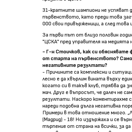
31-кратните шампиони не успяват д
първенството, като преди това заг
000 свои привърженици, а след това и
За първи път от близо половин годи
"ЦСКА" пред управителя на медията 
- Г-н Стоичков, как си обяснявате 
от старта на първенството? Само 
негативните резултати?
- Причините са комплексни и ситуац
лесно е да хвърлим вината върху еди
когато си в такъв клуб, трябва да з
мач. Друг е въпросът, че далеч не са
резултати. Наскоро коментирахме с
нареди подобна дълга негативна поре
Примери в това отношение много. „Л
(Мадрид) - 18! Но издържаха и се вър
търпение от страна на всички, за да