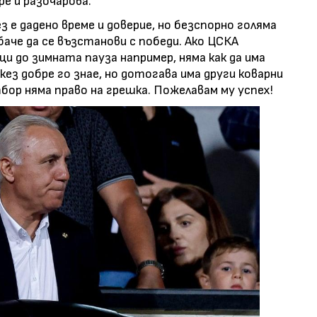
ре и разочарова.
з е дадено време и доверие, но безспорно голяма
баче да се възстанови с победи. Ако ЦСКА
и до зимната пауза например, няма как да има
кез добре го знае, но дотогава има други коварни
бор няма право на грешка. Пожелавам му успех!