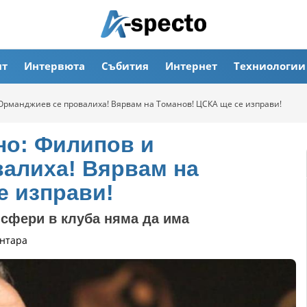
ят
Интервюта
Събития
Интернет
Техниологии
Орманджиев се провалиха! Вярвам на Томанов! ЦСКА ще се изправи!
но: Филипов и
алиха! Вярвам на
е изправи!
нсфери в клуба няма да има
нтара