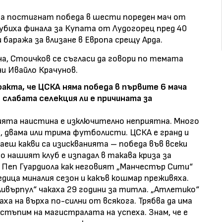
а постигнат победа в шести пореден мач от
убиха финала за Купата от Лудогорец пред 40
 баража за влизане в Европа срещу Арда.
на, Стоичков се съгласи да говори по темата
ни Ивайло Крачунов.
факта, че ЦСКА няма победа в първите 6 мача
слабата селекция ли е причината за
ията наистина е изключително неприятна. Много
н, двама или трима футболисти. ЦСКА е гранд и
наеш какви са изискванията – победа във всеки
мо нашият клуб е изпадал в такава криза за
 Пеп Гуардиола как неговият „Манчестър Сити“
дица миналия сезон и какъв кошмар преживяха.
ивърпул“ чакаха 29 години за титла. „Атлетико“
наха на върха по-силни от всякога. Трябва да има
 стъпим на магистралата на успеха. Знам, че е