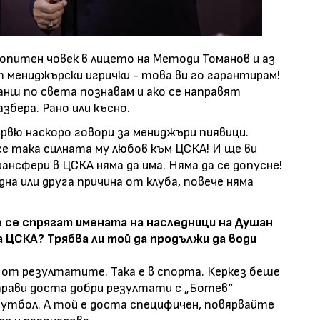
опитен човек в лицето на Методи Томанов и аз
т мениджърски игрички - това ви го гарантирам!
нш по света познавам и ако се направят
збера. Рано или късно.
ервю наскоро говори за мениджъри пиявици.
се така силната му любов към ЦСКА! И ще ви
ансфери в ЦСКА няма да има. Няма да се допусне!
дна или друга причина от клуба, повече няма
е се спрягат имената на наследници на Душан
а ЦСКА? Трябва ли той да продължи да води
 от резултатите. Така е в спорта. Керкез беше
прави доста добри резултати с „Ботев“
футбол. А той е доста специфичен, повярвайте