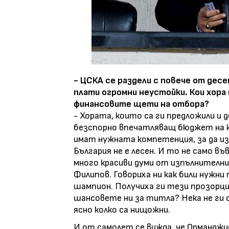
- ЦСКА се раздели с повече от дес
плати огромни неустойки. Кои хора
финансовите щети на отбора?
- Хората, които са ги предложили и
безспорно впечатляващ бюджет на кл
имат нужната компетенция, за да и
България не е лесен. И то не само 
много красиви думи от изпълнителн
Филипов. Говориха ни как били нужни
шампион. Получиха ги тези прозорци,
шансовете ни за титла? Нека не ги о
ясно колко са нищожни.
И от самолет се вижда, че Орманджие