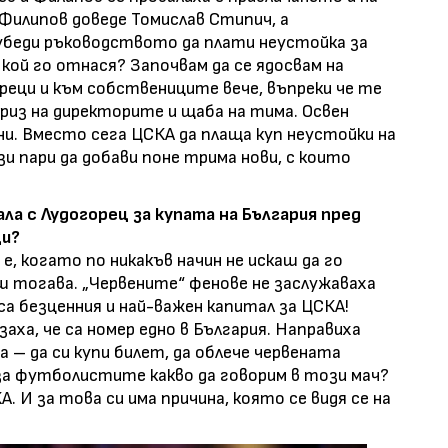
Филипов доведе Томислав Стипич, а
 убеди ръководството да плати неустойка за
 кой го отнася? Започвам да се ядосвам на
реци и към собствениците вече, въпреки че те
приз на директорите и щаба на тима. Освен
и. Вместо сега ЦСКА да плаща куп неустойки на
и пари да добави поне трима нови, с които
ла с Лудогорец за купата на България пред
ци?
 е, когато по никакъв начин не искаш да го
аш тогава. „Червените“ фенове не заслужаваха
а безценния и най-важен капитал за ЦСКА!
заха, че са номер едно в България. Направиха
а – да си купи билет, да облече червената
 за футболистите какво да говорим в този мач?
 И за това си има причина, която се видя се на