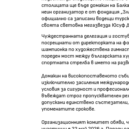
столицата ще бъде домакин на Балка
неин организатор е от фондация „Зл
официално са записани водещи турск
своята световна мегазвезда Юсуф Д
Чуждестранната делегация и госту
посрещнати от директорката на фо
шампионка по художествена гимнаст
пореден мост между българската ху
спортната стрелба в името на разв
Домакин на високопоставеното съби
изключително засиления международе
условия за сигурност и професионал
въвеждат строг пропусквателен ре
допускани единствено състезатели,
упоменатите срокове.
Организационният комитет обяви, че
участници е 22 май 2026 г. Поради 