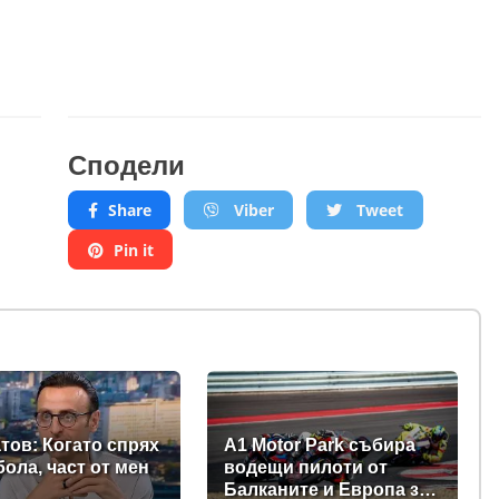
Сподели
Share
Viber
Tweet
Pin it
тов: Когато спрях
A1 Motor Park събира
бола, част от мен
водещи пилоти от
Балканите и Европа за