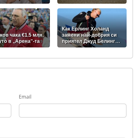
кръг от BMU European
Road Racing
Championship 2026
Как Ерлинг Холанд
ков чака €1.5 млн.
замени най-добрия си
уто в „Арена“-та
приятел Джуд Белингам
с пиян енот?
Email