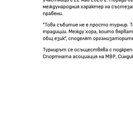
международния характер на състезан
правени.
"Това събитие не е просто турнир. 
традиции. Между хора, които вярват
общ език", споделят организаторит
Турнирът се осъществява с подкре
Спортната асоциация на МВР, Синди