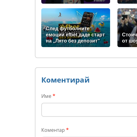
След футболните
емоции efbet даде старт
Стоич
на „Лято без депозит“
от шо
Коментирай
Име
*
Коментар
*