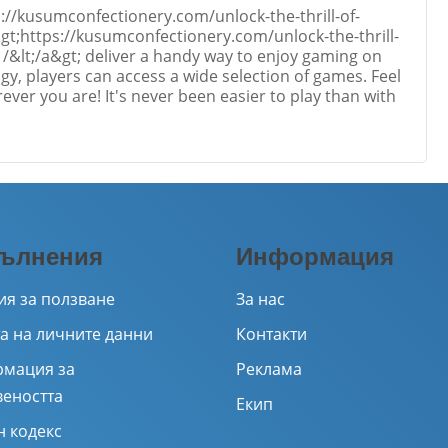
s://kusumconfectionery.com/unlock-the-thrill-of-
gt;https://kusumconfectionery.com/unlock-the-thrill-
/&lt;/a&gt; deliver a handy way to enjoy gaming on
y, players can access a wide selection of games. Feel
rever you are! It's never been easier to play than with
Email
ълнения
Информация
ия за ползване
За нас
а на личните данни
Контакти
мация за
Реклама
веността
Екип
н кодекс