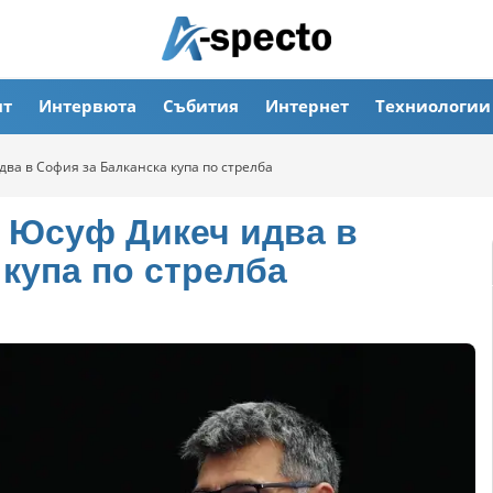
ят
Интервюта
Събития
Интернет
Техниологии
ва в София за Балканска купа по стрелба
а Юсуф Дикеч идва в
купа по стрелба