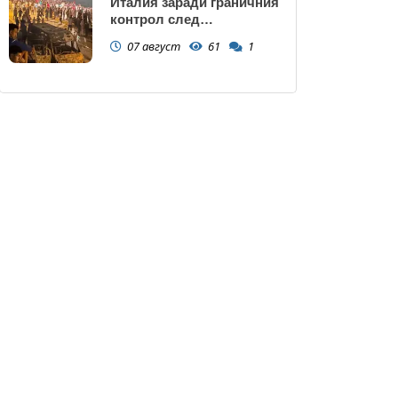
Италия заради граничния
контрол след
нашествието в Сеута
07 август
61
1