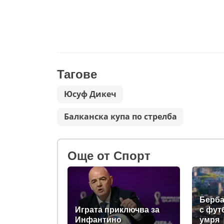
Тагове
Юсуф Дикеч
Балканска купа по стрелба
Oще от Спорт
Берба
Играта приключва за
с фут
Инфантино
умря