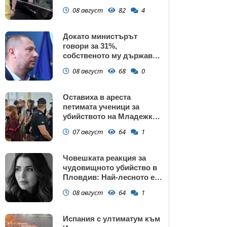
газ
08 август
82
4
Докато министърът
говори за 31%,
собственото му държавно
дружество е на 58% -
08 август
68
0
крадецът вика дръжте
крадеца
Оставиха в ареста
петимата ученици за
убийството на Младежкия
хълм: Измъчвали Георги
07 август
64
1
час, гаврили се с него и го
обрали
Човешката реакция за
чудовищното убийство в
Пловдив: Най-лесното е
да прочетем тази история
08 август
64
1
и да си кажем "Това са
психопати. Моето дете
никога"
Испания с ултиматум към