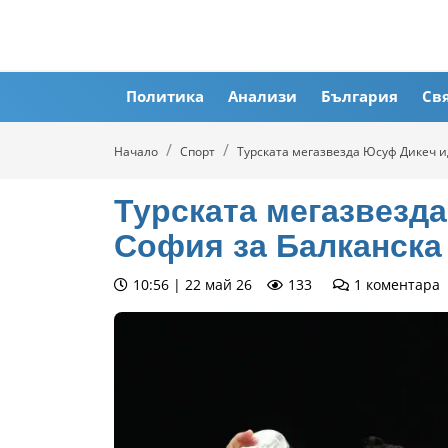
Политика
Анализи
България
Св
Начало
Спорт
Турската мегазвезда Юсуф Дикеч ид
Турската мегазвезд
София за Балканска 
10:56 | 22 май 26
133
1
коментара