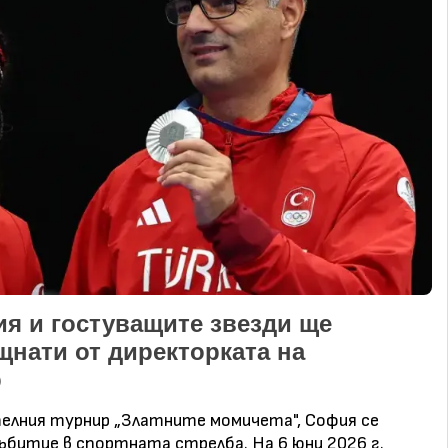
ия и гостуващите звезди ще
нати от директорката на
р
телния турнир „Златните момичета", София се
битие в спортната стрелба. На 6 юни 2026 г.