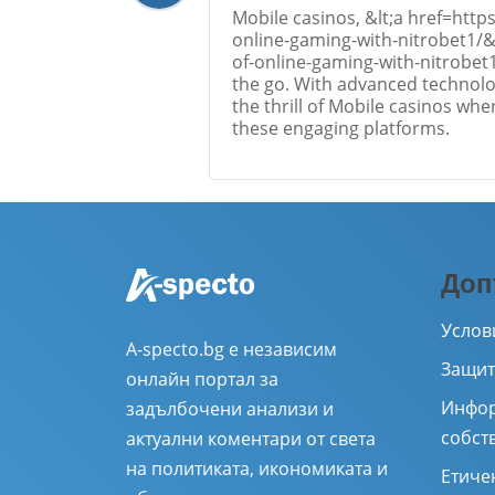
Mobile casinos, &lt;a href=http
online-gaming-with-nitrobet1/&
of-online-gaming-with-nitrobet1
the go. With advanced technolog
the thrill of Mobile casinos whe
these engaging platforms.
Име
*
Доп
Коментар
*
Услов
A-specto.bg е независим
Защит
онлайн портал за
Инфор
задълбочени анализи и
собст
актуални коментари от света
на политиката, икономиката и
Етиче