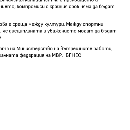
ието, компромиси с крайния срок няма да бъдат
Това е среща между култури. Между спортни
, че дисциплината и уважението могат да бъдат
е.
пата на Министерство на вътрешните работи,
калната федерация на МВР. |БГНЕС