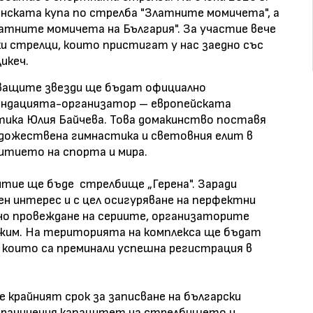
нската купа по стрелба "Златните момичета", а
атните момичета на България". За участие вече
и стрелци, които пристигат у нас заедно със
икеч.
ващите звезди ще бъдат официално
ндацията-организатор – европейската
ика Юлия Байчева. Това домакинство поставя
дожествена гимнастика и световния елит в
итието на спорта и мира.
тие ще бъде стрелбище „Герена". Заради
н интерес и с цел осигуряване на перфектни
но провеждане на сериите, организаторите
жим. На територията на комплекса ще бъдат
 които са преминали успешна регистрация в
 крайният срок за записване на български
ограничения капацитет на стрелбището и