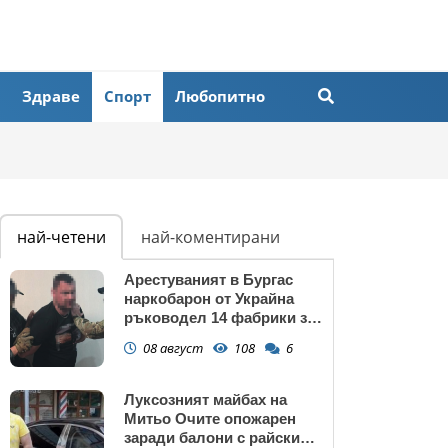
Здраве
Спорт
Любопитно
най-четени
най-коментирани
Арестуваният в Бургас
наркобарон от Украйна
ръководел 14 фабрики за
дрога в Европейския съюз
08 август
108
6
Луксозният майбах на
Митьо Очите опожарен
заради балони с райски