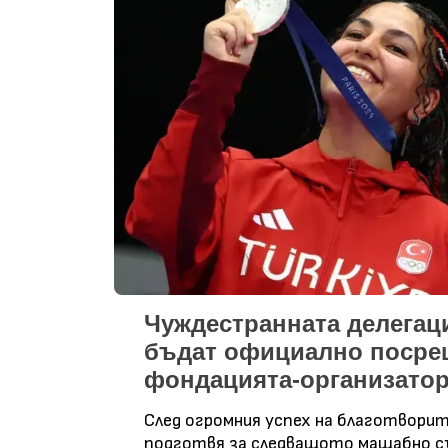
Чуждестранната делегац
бъдат официално посрещ
фондацията-организато
След огромния успех на благотвори
подготвя за следващото мащабно съ