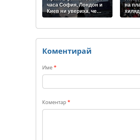
часа София, Лондон и
на пл
Киев ни увериха, че
хиляд
няма да станат част от
испан
войната
(сним
Коментирай
Име
*
Коментар
*