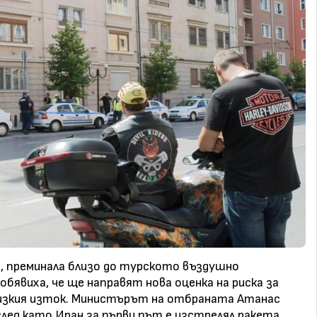
, преминала близо до турското въздушно
бявиха, че ще направят нова оценка на риска за
лизкия изток. Министърът на отбраната Атанас
след като Иран за първи път е изстрелял ракета