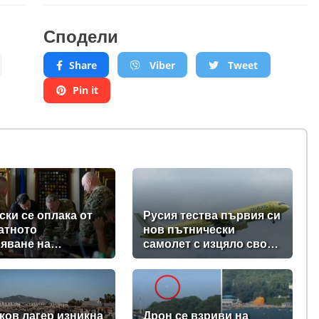
Сподели
Share
Viber
Tweet
Pin it
ски се оплака от
Русия тества първия си
атното
нов пътнически
яване на
самолет с изцяло свои
вките на ракети-
компоненти (видео +
ащачи от Запада
снимки)
ев
ков лагер изникна
Дрон се взриви на