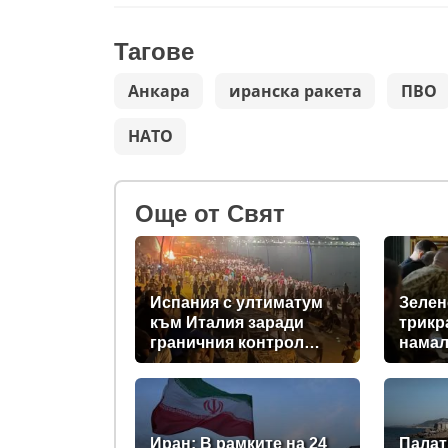
Тагове
Анкара
иранска ракета
ПВО
НАТО
Oще от Свят
Испания с ултиматум
Зелен
към Италия заради
трикр
граничния контрол
намал
след нашествието в
доста
Сеута
прехв
за Ки
Иран: В рамките на 24
Палат