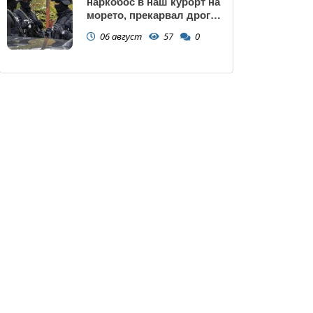
наркобос в наш курорт на
морето, прекарвал дрога
от Украйна към ЕС
06 август
57
0