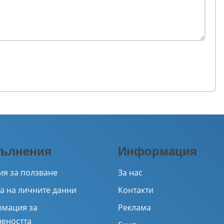
ълнения
Информация
ия за ползване
За нас
а на личните данни
Контакти
мация за
Реклама
веността