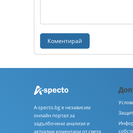
Доп
Услов
A-specto.bg е независим
Защит
онлайн портал за
Инфор
задълбочени анализи и
собст
актуални коментари от света