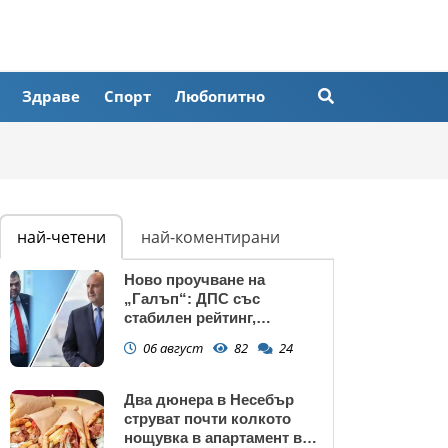
Здраве
Спорт
Любопитно
най-четени
най-коментирани
Ново проучване на
„Галъп“: ДПС със
стабилен рейтинг,
подкрепата към Радев се
06 август
82
24
запазва
Два дюнера в Несебър
струват почти колкото
нощувка в апартамент в