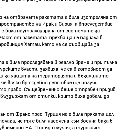
.
о на отбраната ракетата е била изстреляна от
пространство на Ирак и Сирия, а впоследствие
Тя е била неутрализирана от системите за
Част от ракетата-прехващач е паднала в
ровинция Хатай, като не се съобщава за
 е била проследявана в реално време и при пълна
рските власти заявиха, че са в готовност да
рки за защита на територията и въздушното
 че всяко враждебно действие ще получи
то право. Същевременно беше отправен призив
е въздържат от стъпки, които биха довели до
н от Франс прес, Турция не е била пряката цел
олага, че тя е била насочена към военна база в
дувременно НАТО осъди случая, а турският