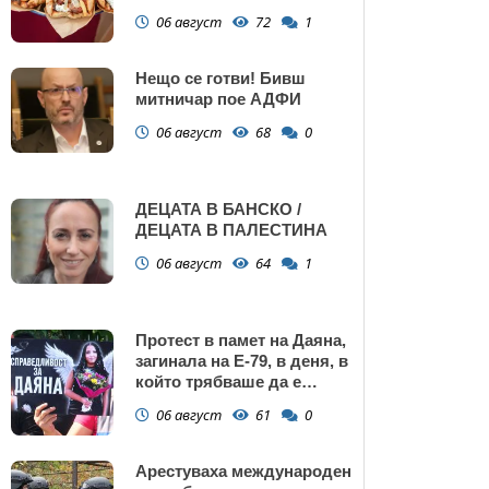
Поморие
06 август
72
1
Нещо се готви! Бивш
митничар пое АДФИ
06 август
68
0
ДЕЦАТА В БАНСКО /
ДЕЦАТА В ПАЛЕСТИНА
06 август
64
1
Протест в памет на Даяна,
загинала на Е-79, в деня, в
който трябваше да е
сватбата ѝ (снимки)
06 август
61
0
Арестуваха международен