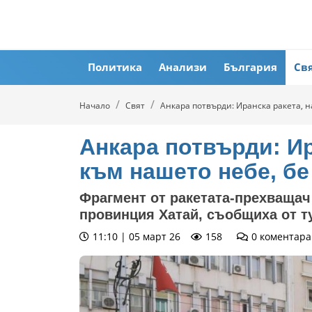
Политика
Анализи
България
Св
Начало
Свят
Анкара потвърди: Иранска ракета, 
Анкара потвърди: Ир
към нашето небе, бе
Фрагмент от ракетата-прехващач 
провинция Хатай, съобщиха от т
11:10 | 05 март 26
158
0
коментара