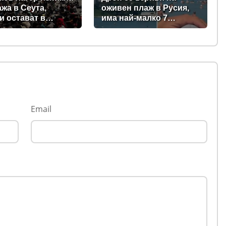
ажа в Сеута,
оживен плаж в Русия,
и остават в
има най-малко 7
ския ексклав
загинали, сред тях и три
ки)
деца (видео)
Email