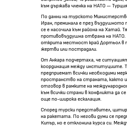
към държава членка на НАТО — Турция
По данни на турското Министерств
Иран, преминала е през въздушното 
се е насочила към района на Хатай. 
противовъздушна отбрана на НАТО. 
открита местност край Дортьол в п
жертви или пострадали.
От Анкара подчертаха, че ситуацията
координация между институциите. Ту
предприемат всички необходими ме
пространство на страната, както и
отговор в рамките на международно
към всички страни в конфликта да с
още по-широка ескалация.
Според турски представител, цитира
на ракетата. По негови думи се предп
Кипър, но е отклонила курса си. Меж