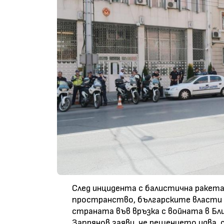
След инцидента с балистична ракета
пространство, българските власти о
страната във връзка с войната в Б
Запрянов заяви, че решението идва, 