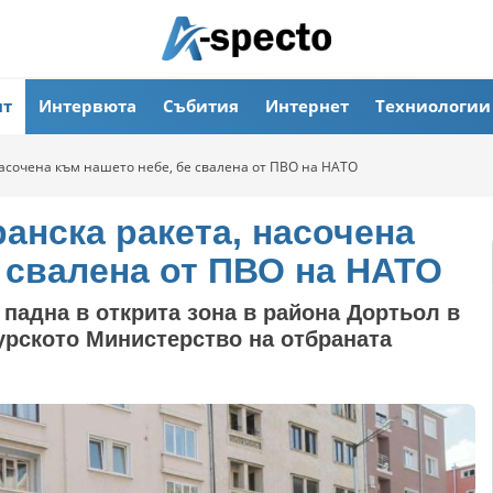
ят
Интервюта
Събития
Интернет
Техниологии
насочена към нашето небе, бе свалена от ПВО на НАТО
анска ракета, насочена
 свалена от ПВО на НАТО
падна в открита зона в района Дортьол в
урското Министерство на отбраната