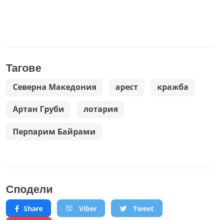
Тагове
Северна Македония
арест
кражба
Артан Груби
лотария
Перпарим Байрами
Сподели
Share
Viber
Tweet