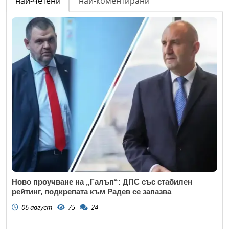
най-четени
най-коментирани
Ново проучване на „Галъп“: ДПС със стабилен
рейтинг, подкрепата към Радев се запазва
06 август
75
24