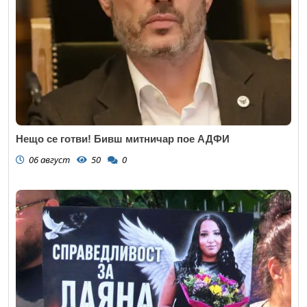
Нещо се готви! Бивш митничар пое АДФИ
06 август
50
0