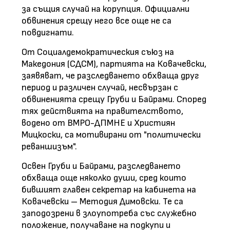
за същия случай на корупция. Официални
обвинения срещу него все още не са
повдигнати.
От Социалдемократическия съюз на
Македония (СДСМ), партията на Ковачевски,
заявяват, че разследването обхваща друг
период и различен случай, несвързан с
обвиненията срещу Груби и Байрами. Според
тях действията на правителството,
водено от ВМРО-ДПМНЕ и Християн
Мицкоски, са мотивирани от "политически
реваншизъм".
Освен Груби и Байрами, разследването
обхваща още няколко души, сред които
бившият главен секретар на кабинета на
Ковачевски – Методия Димовски. Те са
заподозрени в злоупотреба със служебно
положение, получаване на подкупи и