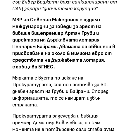
съд Енвер Беджети бяха санкционирани от
САЩ заради "значителна корупция"
МВР на Северна Македония е издало
международни заповеди за арест на
бившия вицепремиер Артан Груби и
директора на Държавната лотария
Перпарим Байрами. Двамата са обвинени в
присвояване на около 8 милиона евро от
средствата на Държавната лотария,
съобщава БГНЕС.
Мярката е взета по искане на
Прокуратурата, която настоява за 30-
дневен арест на Груби и Байрами. Според
информацията, те се намират извън
страната.
Прокуратурата разследва и бившия
премиер Димитър Ковачевски, но към
момента не е потвърдено дали става дума