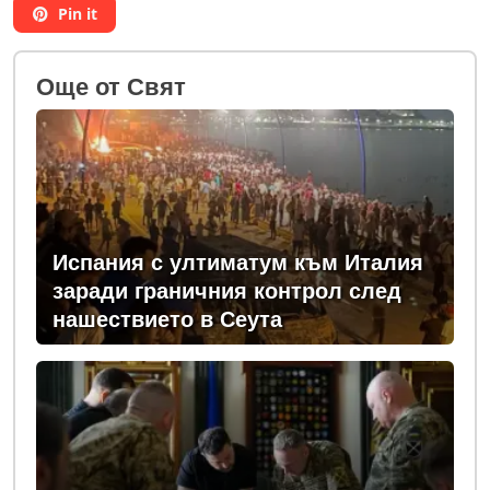
Pin it
Oще от Свят
Испания с ултиматум към Италия
заради граничния контрол след
нашествието в Сеута