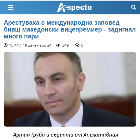
Арестуваха с международна заповед
бивш македонски вицепремиер - задигнал
много пари
15:44 | 19 декември 24
349
0
Артан Груби и съдията от Апелативния