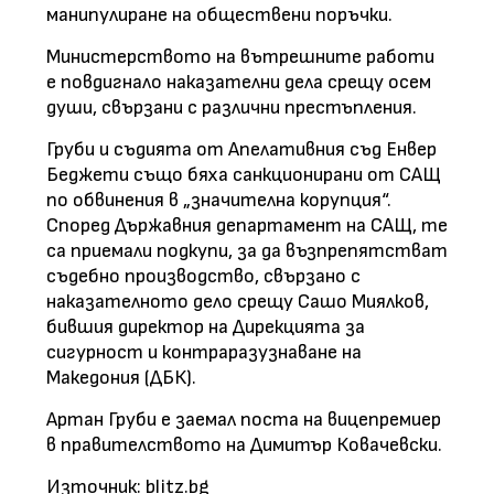
манипулиране на обществени поръчки.
Министерството на вътрешните работи
е повдигнало наказателни дела срещу осем
души, свързани с различни престъпления.
Груби и съдията от Апелативния съд Енвер
Беджети също бяха санкционирани от САЩ
по обвинения в „значителна корупция“.
Според Държавния департамент на САЩ, те
са приемали подкупи, за да възпрепятстват
съдебно производство, свързано с
наказателното дело срещу Сашо Миялков,
бившия директор на Дирекцията за
сигурност и контраразузнаване на
Македония (ДБК).
Артан Груби е заемал поста на вицепремиер
в правителството на Димитър Ковачевски.
Източник: blitz.bg