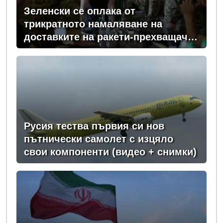
Зеленски се оплака от
трикратното намаляване на
доставките на ракети-прехващачи
от Запада за Киев
Русия тества първия си нов
пътнически самолет с изцяло
свои компоненти (видео + снимки)