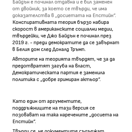
Байдън е починал отдавна и е бил заменен
от двойник, за което се твърди, че има
доказателства в „досиетата на Епстийн“.
Конспиративната теория бързо набира
скорост в американските социални медии,
твърдейки, че Джо Байдън е починал през
2019 г. - преди демократите да се завърнат
в Белия дом след Доналд Тръмп.
Авторите на теорията твърдят, че за да
предотвратят загуба на власт,
Демократическата партия е заменила
политика с „добре гримиран актьор“.
Като един от аргументите,
поддръжниците на тази версия се
позовават на така наречените „досиета на
Епстийн“.
Твърди се, че документите съдържат