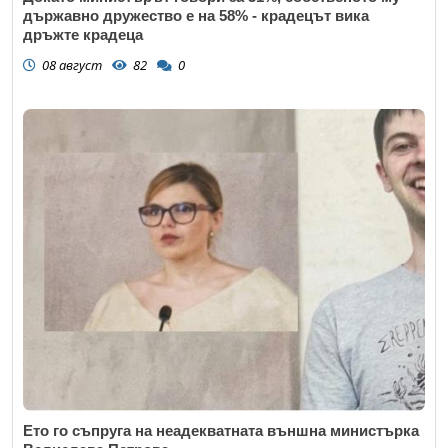
държавно дружество е на 58% - крадецът вика
дръжте крадеца
08 август
82
0
Ето го съпруга на неадекватната външна министърка