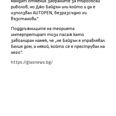
мандат отмених забраните за търговски
риболов, но Джо Байдън или който и да е
използвал AUTOPEN, безразсъдно ги
възстанови.“
Поддръжниците на теорията
интерпретират този пасаж като
завоалиран намек, че „не Байдън е управлявал
Белия дом, а някой, който се е преструвал на
него“.
https://glasnews.bg/