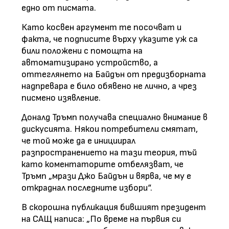
едно от писмата.
Като косвен аргумент те посочват и
факта, че подписите върху указите уж са
били положени с помощта на
автоматизирано устройство, а
оттеглянето на Байдън от предизборната
надпревара е било обявено не лично, а чрез
писмено изявление.
Доналд Тръмп получава специално внимание в
дискусията. Някои потребители смятат,
че той може да е инициирал
разпространението на тази теория, тъй
като коментаторите отбелязват, че
Тръмп „мрази Джо Байдън и вярва, че му е
откраднал последните избори“.
В скорошна публикация бившият президент
на САЩ написа: „По време на първия си