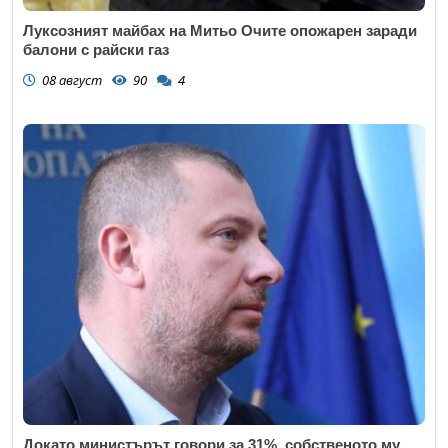
Луксозният майбах на Митьо Очите опожарен заради
балони с райски газ
08 август
90
4
Докато министърът говори за 31%, собственото му