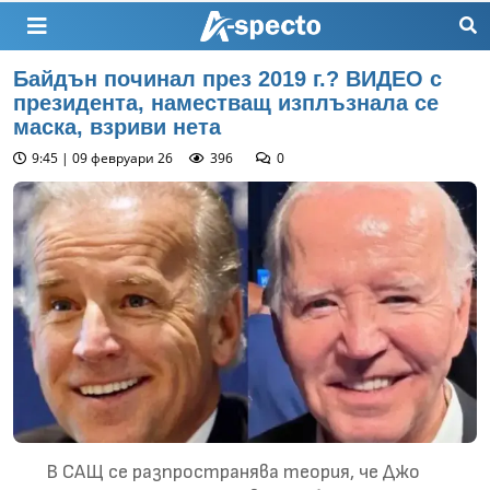
Байдън починал през 2019 г.? ВИДЕО с
президента, наместващ изплъзнала се
маска, взриви нета
9:45 | 09 февруари 26
396
0
В САЩ се разпространява теория, че Джо