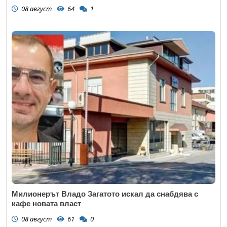
08 август
64
1
Милионерът Владо Загатото искал да снабдява с
кафе новата власт
08 август
61
0