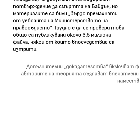
потвърждение за смъртта на Байдън, но
материалите са били „бързо премахнати
от уебсайта на Министерството на
правосъдието“.
Трудно е да се провери това:
общо са публикувани около 3,5 милиона
файла, някои от които впоследствие са
изтрити.
Допълнителни „доказателства“ включват ф
авторите на теорията създават впечатлениет
наместв