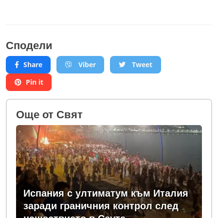
Сподели
Share
Viber
Tweet
Pin it
Oще от Свят
Испания с ултиматум към Италия
заради граничния контрол след