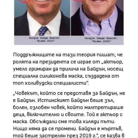
Поддръжниците на тази теория пишат, че
ролята на президента се играе от „актьор,
умело гримиран да прилича на Байдън, носещ
специална силиконова маска, създадена от
топ холивудски специалисти“.
„Човекът, който се представя за Байдън, не
е Байдън. Истинският Байдън беше зъл,
болен, озлобен човек, който малтретираше
деца, включително и своите. Той е актьор с
маска. Обсъждали сме това хиляди пъти.
Нищо няма да се промени. Байдън е мъртъв,
той беше застрелян през 2019 г.“, се казва в