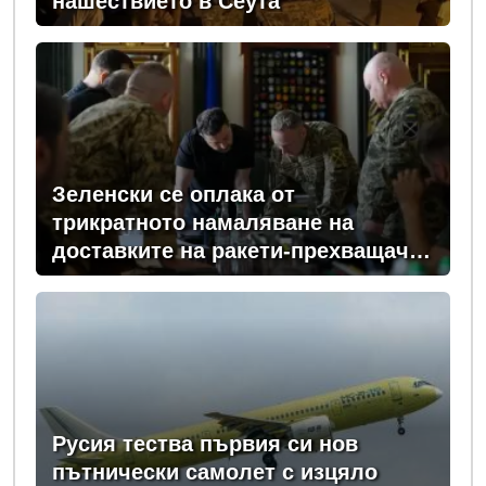
нашествието в Сеута
Зеленски се оплака от
трикратното намаляване на
доставките на ракети-прехващачи
от Запада за Киев
Русия тества първия си нов
пътнически самолет с изцяло