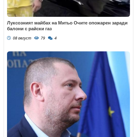
Луксозният майбах на Митьо Очите опожарен заради
балони с райски газ
08 август
79
4