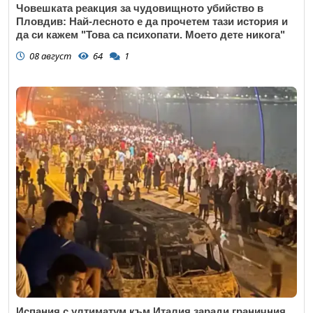
Човешката реакция за чудовищното убийство в
Пловдив: Най-лесното е да прочетем тази история и
да си кажем "Това са психопати. Моето дете никога"
08 август
64
1
Испания с ултиматум към Италия заради граничния