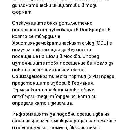
дипломатически инициативи в този
формат.
Спекулациите бяха допълнително
подхранени от публикация в
Der Spiegel
, в
която се твърди, че
Християндемократическият съюз (CDU) е
получил информация за възможно
посещение на Шолц в Москва. Според
източниците това посещение би могло да
повиши рейтинга на неговата
Социалдемократическа партия (SPD) преди
предстоящите избори в Германия.
Германското правителство обаче
отхвърли тези твърдения, като ги
определи като измислица.
Информацията за подобни срещи идва на
фона на засилено международно напрежение
и политически промени, включително