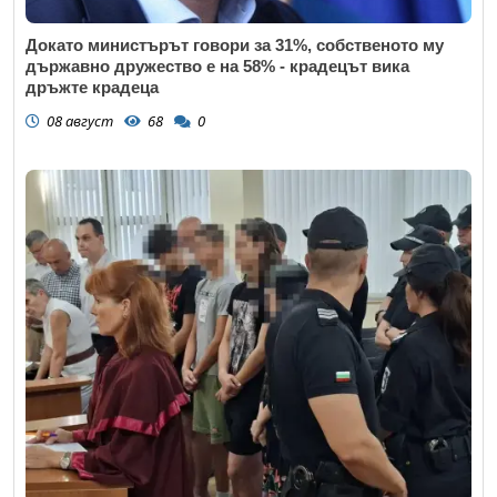
Докато министърът говори за 31%, собственото му
държавно дружество е на 58% - крадецът вика
дръжте крадеца
08 август
68
0