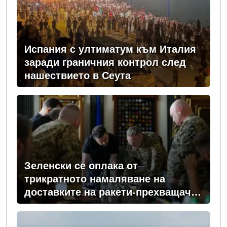
Испания с ултиматум към Италия
заради граничния контрол след
нашествието в Сеута
Зеленски се оплака от
трикратното намаляване на
доставките на ракети-прехващачи
от Запада за Киев