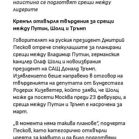
наистина се подготвят срещи между
лидерите
Кремъл отхвърля твърдения за срещи
между Путин, Шолц и Тръмп
Говорителят на руския президент Дмитрий
Песков отрече спекулациите за планирани
срещи между Владимир Путин, германския
канцлер Олаф Шолц и новоизбрания
президент на САЩ Доналд Тръмп.
Изявлението беше направено в отговор на
твърденията на депутата от Бундестага
Родерих Кизеветер, който заяви, че Шолц
може да посети Москва преди 23 февруари, а
среща между Путин и Тръмп е насрочена за
март.
„В момента няма такива планове“, подчерта
Песков, като категорично отхвърли
идеята за каквито и да било подготвяни