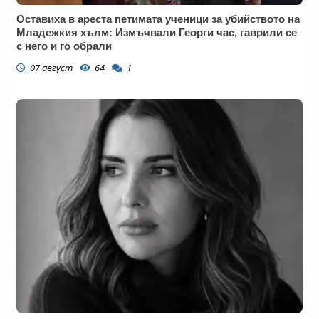
Оставиха в ареста петимата ученици за убийството на
Младежкия хълм: Измъчвали Георги час, гаврили се
с него и го обрали
07 август
64
1