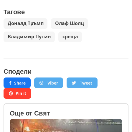
Тагове
Доналд Тръмп
Олаф Шолц
Владимир Путин
среща
Сподели
Share
Viber
Tweet
Pin it
Oще от Свят