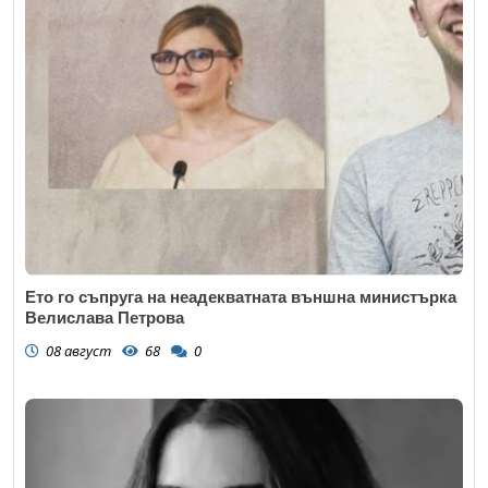
Ето го съпруга на неадекватната външна министърка
Велислава Петрова
08 август
68
0