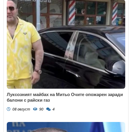
Луксозният майбах на Митьо Очите опожарен заради
балони с райски газ
08 август
90
4