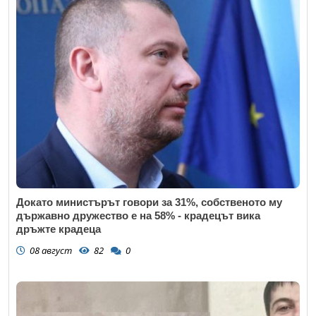
Докато министърът говори за 31%, собственото му
държавно дружество е на 58% - крадецът вика
дръжте крадеца
08 август
82
0