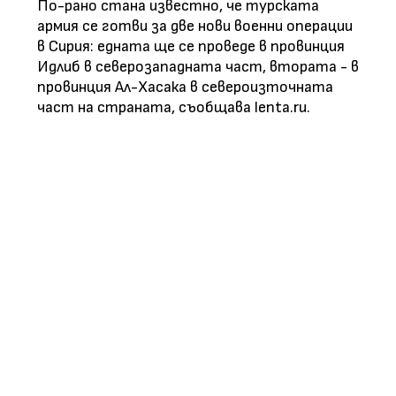
По-рано стана известно, че турската
армия се готви за две нови военни операции
в Сирия: едната ще се проведе в провинция
Идлиб в северозападната част, втората - в
провинция Ал-Хасака в североизточната
част на страната, съобщава lenta.ru.