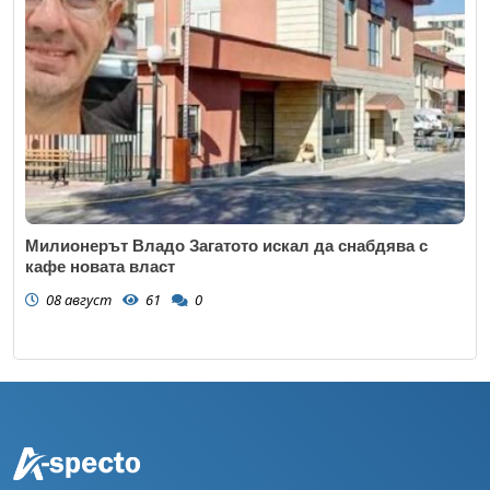
Милионерът Владо Загатото искал да снабдява с
кафе новата власт
08 август
61
0