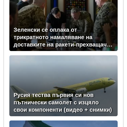
Зеленски се оплака от
трикратното намаляване на
доставките на ракети-прехващачи
от Запада за Киев
Русия тества първия си нов
пътнически самолет с изцяло
свои компоненти (видео + снимки)