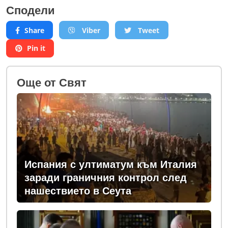
Сподели
Share
Viber
Tweet
Pin it
Oще от Свят
Испания с ултиматум към Италия
заради граничния контрол след
нашествието в Сеута