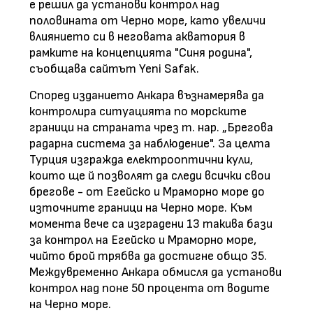
е решил да установи контрол над
половината от Черно море, като увеличи
влиянието си в неговата акватория в
рамките на концепцията "Синя родина",
съобщава сайтът Yeni Safak.
Според изданието Анкара възнамерява да
контролира ситуацията по морските
граници на страната чрез т. нар. „Брегова
радарна система за наблюдение". За целта
Турция изгражда електрооптични кули,
които ще й позволят да следи всички свои
брегове - от Егейско и Мраморно море до
източните граници на Черно море. Към
момента вече са изградени 13 такива бази
за контрол на Егейско и Мраморно море,
чийто брой трябва да достигне общо 35.
Междувременно Анкара обмисля да установи
контрол над поне 50 процента от водите
на Черно море.