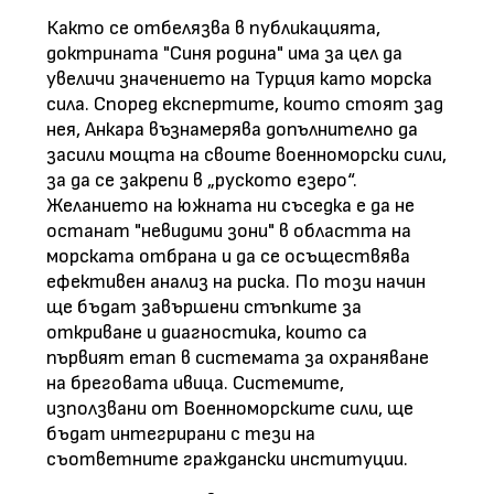
Както се отбелязва в публикацията,
доктрината "Синя родина" има за цел да
увеличи значението на Турция като морска
сила. Според експертите, които стоят зад
нея, Анкара възнамерява допълнително да
засили мощта на своите военноморски сили,
за да се закрепи в „руското езеро“.
Желанието на южната ни съседка е да не
останат "невидими зони" в областта на
морската отбрана и да се осъществява
ефективен анализ на риска. По този начин
ще бъдат завършени стъпките за
откриване и диагностика, които са
първият етап в системата за охраняване
на бреговата ивица. Системите,
използвани от Военноморските сили, ще
бъдат интегрирани с тези на
съответните граждански институции.