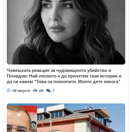
Човешката реакция за чудовищното убийство в
Пловдив: Най-лесното е да прочетем тази история и
да си кажем "Това са психопати. Моето дете никога"
08 август
64
1