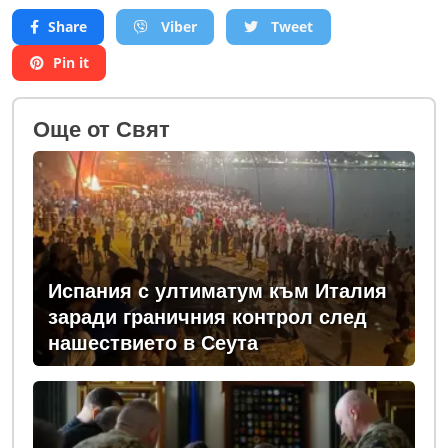
Share
Viber
Tweet
Pin it
Oще от Свят
Испания с ултиматум към Италия
заради граничния контрол след
нашествието в Сеута