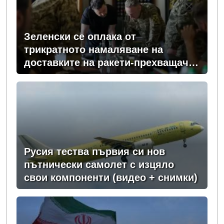
Зеленски се оплака от
трикратното намаляване на
доставките на ракети-прехващачи
от Запада за Киев
Русия тества първия си нов
пътнически самолет с изцяло
свои компоненти (видео + снимки)