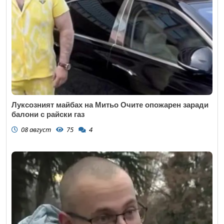
Луксозният майбах на Митьо Очите опожарен заради
балони с райски газ
08 август
75
4