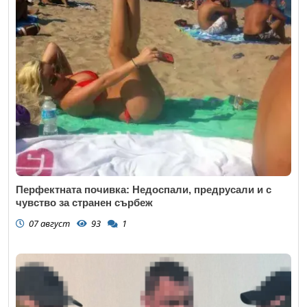
Email
Коментар
*
Откажи
Перфектната почивка: Недоспали, предрусали и с
чувство за странен сърбеж
07 август
93
1
Откажи