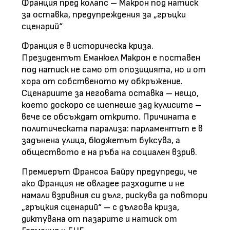
Франция пред колапс – Макрон под натиск
за оставка, предупреждения за „гръцки
сценарий“
Франция е в историческа криза.
Президентът Еманюел Макрон е поставен
под натиск не само от опозицията, но и от
хора от собственото му обкръжение.
Сценариите за неговата оставка – нещо,
което доскоро се шепнеше зад кулисите –
вече се обсъждат открито. Причината е
политическата парализа: парламентът е в
задънена улица, бюджетът буксува, а
обществото е на ръба на социален взрив.
Премиерът Франсоа Байру предупреди, че
ако Франция не овладее разходите и не
намали взривния си дълг, рискува да повтори
„гръцкия сценарий“ – с дългова криза,
диктувана от пазарите и натиск от