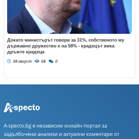
Докато министърът говори за 31%, собственото му
държавно дружество е на 58% - крадецът вика
дръжте крадеца
08 август
68
0
A-specto.bg е независим онлайн портал за
задълбочени анализи и актуални коментари от