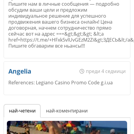
Пишите нам в личные сообщения — подробно
обсудим ваши цели и предложим
индивидуальное решение для успешного
продвижения вашего бизнеса онлайн! Цена
договорная, начнем сотрудничество прямо
сейчас вот на адрес ===&gt;&gt;&gt; &lt;a
href=https://t.me/+HFxk5vlUvGEzM2Zi&gt;ЗДЕСЬ&lt;/a&
Пишите обгаварим все ньансы!!!
Име
*
Angelia
преди 4 седмици
References: Legiano Casino Promo Code g.i.ua
Email
Име
*
най-четени
най-коментирани
Коментар
*