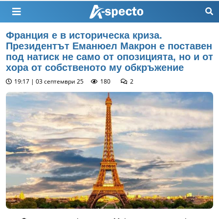
Франция е в историческа криза.
Президентът Еманюел Макрон е поставен
под натиск не само от опозицията, но и от
хора от собственото му обкръжение
19:17 | 03 септември 25
180
2