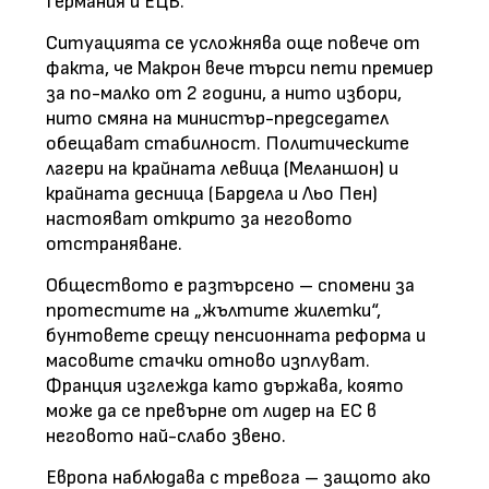
Германия и ЕЦБ.
Ситуацията се усложнява още повече от
факта, че Макрон вече търси пети премиер
за по-малко от 2 години, а нито избори,
нито смяна на министър-председател
обещават стабилност. Политическите
лагери на крайната левица (Меланшон) и
крайната десница (Бардела и Льо Пен)
настояват открито за неговото
отстраняване.
Обществото е разтърсено – спомени за
протестите на „жълтите жилетки“,
бунтовете срещу пенсионната реформа и
масовите стачки отново изплуват.
Франция изглежда като държава, която
може да се превърне от лидер на ЕС в
неговото най-слабо звено.
Европа наблюдава с тревога – защото ако