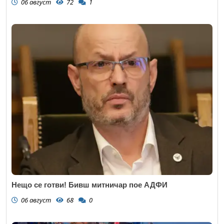
06 август
72
1
Нещо се готви! Бивш митничар пое АДФИ
06 август
68
0