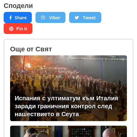
Сподели
Share
Viber
Tweet
Pin it
Oще от Свят
Испания с ултиматум към Италия
заради граничния контрол след
нашествието в Сеута