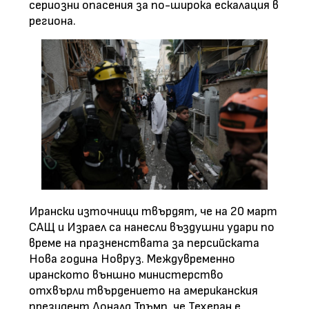
сериозни опасения за по-широка ескалация в
региона.
Ирански източници твърдят, че на 20 март
САЩ и Израел са нанесли въздушни удари по
време на празненствата за персийската
Нова година Новруз. Междувременно
иранското външно министерство
отхвърли твърдението на американския
президент Доналд Тръмп, че Техеран е