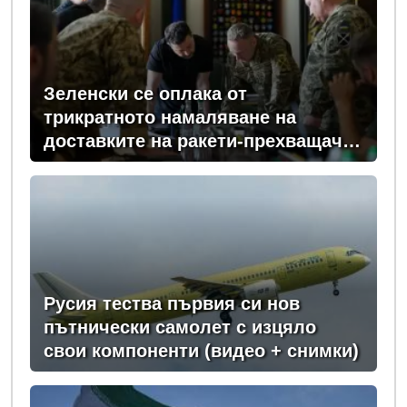
Зеленски се оплака от
трикратното намаляване на
доставките на ракети-прехващачи
от Запада за Киев
Русия тества първия си нов
пътнически самолет с изцяло
свои компоненти (видео + снимки)