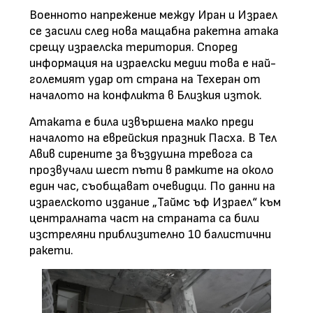
Военното напрежение между Иран и Израел
се засили след нова мащабна ракетна атака
срещу израелска територия. Според
информация на израелски медии това е най-
големият удар от страна на Техеран от
началото на конфликта в Близкия изток.
Атаката е била извършена малко преди
началото на еврейския празник Пасха. В Тел
Авив сирените за въздушна тревога са
прозвучали шест пъти в рамките на около
един час, съобщават очевидци. По данни на
израелското издание „Таймс ъф Израел“ към
централната част на страната са били
изстреляни приблизително 10 балистични
ракети.