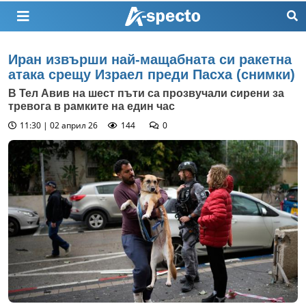
Иран извърши най-мащабната си ракетна
атака срещу Израел преди Пасха (снимки)
В Тел Авив на шест пъти са прозвучали сирени за
тревога в рамките на един час
11:30 | 02 април 26
144
0