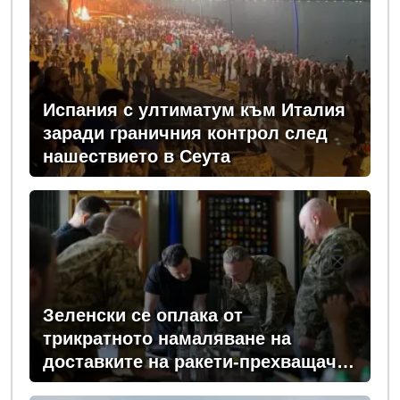
Испания с ултиматум към Италия
заради граничния контрол след
нашествието в Сеута
Зеленски се оплака от
трикратното намаляване на
доставките на ракети-прехващачи
от Запада за Киев