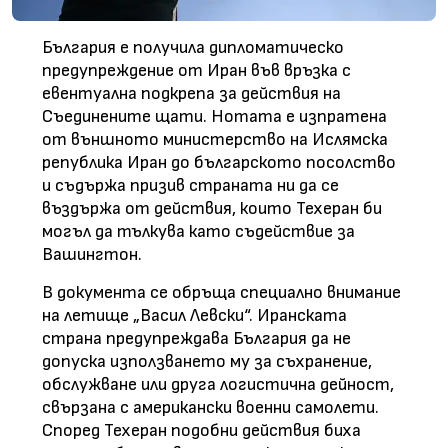
България е получила дипломатическо
предупреждение от Иран във връзка с
евентуална подкрепа за действия на
Съединените щати. Нотата е изпратена
от външното министерство на Ислямска
република Иран до българското посолство
и съдържа призив страната ни да се
въздържа от действия, които Техеран би
могъл да тълкува като съдействие за
Вашингтон.
В документа се обръща специално внимание
на летище „Васил Левски“. Иранската
страна предупреждава България да не
допуска използването му за съхранение,
обслужване или друга логистична дейност,
свързана с американски военни самолети.
Според Техеран подобни действия биха