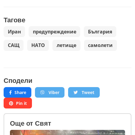
Тагове
Иран
предупреждение
България
САЩ
НАТО
летище
самолети
Сподели
Share
Viber
Tweet
Pin it
Oще от Свят