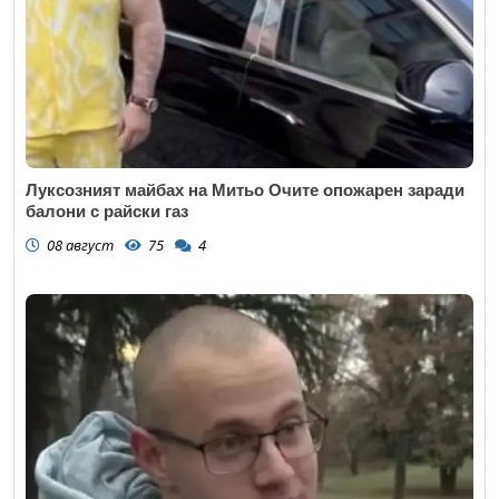
Луксозният майбах на Митьо Очите опожарен заради
балони с райски газ
08 август
75
4