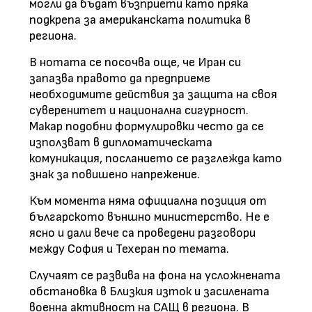
могли да бъдат възприети като пряка
подкрепа за американската политика в
региона.
В нотата се посочва още, че Иран си
запазва правото да предприеме
необходимите действия за защита на своя
суверенитет и национална сигурност.
Макар подобни формулировки често да се
използват в дипломатическата
комуникация, посланието се разглежда като
знак за повишено напрежение.
Към момента няма официална позиция от
българското външно министерство. Не е
ясно и дали вече са проведени разговори
между София и Техеран по темата.
Случаят се развива на фона на усложнената
обстановка в Близкия изток и засилената
военна активност на САЩ в региона. В