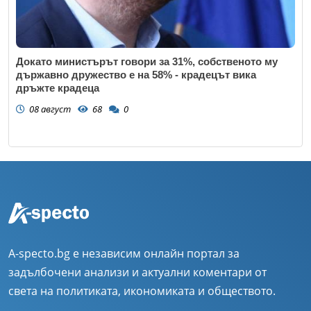
Докато министърът говори за 31%, собственото му
държавно дружество е на 58% - крадецът вика
дръжте крадеца
08 август
68
0
A-specto.bg е независим онлайн портал за
задълбочени анализи и актуални коментари от
света на политиката, икономиката и обществото.