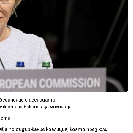
бединение с десницата
чката на ваксини за милиарди
исти
ва по съдържание коалиция, която през юли