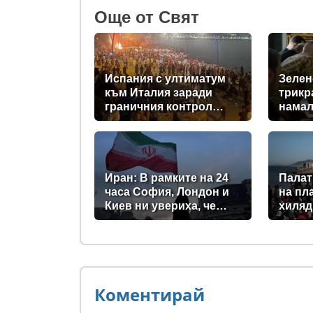
Oще от Свят
Испания с ултиматум
Зелен
към Италия заради
трикр
граничния контрол
намал
след нашествието в
доста
Сеута
прехв
за Ки
Иран: В рамките на 24
Палат
часа София, Лондон и
на пл
Киев ни увериха, че
хиляд
няма да станат част от
испан
войната
(сним
Коментирай