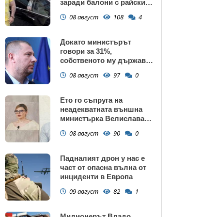
заради балони с райски
газ
08 август
108
4
Докато министърът
говори за 31%,
собственото му държавно
дружество е на 58% -
08 август
97
0
крадецът вика дръжте
крадеца
Ето го съпруга на
неадекватната външна
министърка Велислава
Петрова
08 август
90
0
Падналият дрон у нас е
част от опасна вълна от
инциденти в Европа
09 август
82
1
Милионерът Владо