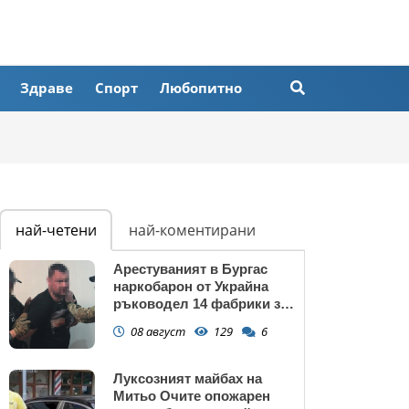
Здраве
Спорт
Любопитно
най-четени
най-коментирани
Арестуваният в Бургас
наркобарон от Украйна
ръководел 14 фабрики за
дрога в Европейския съюз
08 август
129
6
Луксозният майбах на
Митьо Очите опожарен