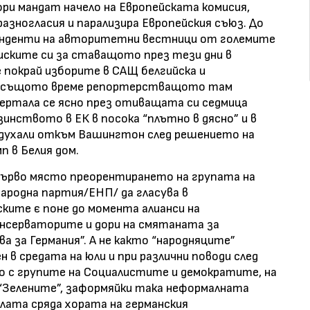
ори мандат начело на Европейската комисия,
азногласия и парализира Европейския съюз. До
понденти на авторитетни вестници от големите
иските си за ставащото през тези дни в
 покрай изборите в САЩ белгийска и
 В същото време репортерстващото там
ертала се ясно през отиващата си седмица
инството в ЕК в посока “плътно в дясно” и в
адухали откъм Вашингтон след решението на
п в Белия дом.
 първо място преорентирането на групата на
родна партия/ЕНП/ да гласува в
ките є поне до момента алианси на
онсерваторите и дори на смятаната за
 за Германия”. А не както “народняците”
н в средата на юли и при различни поводи след
о с групите на Социалистите и демократите, на
 “Зелените”, заформяйки така неформалната
алата сряда хората на германския