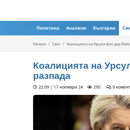
Политика
Анализи
България
Св
Начало
Свят
Коалицията на Урсула фон дер Лайе
Коалицията на Урсу
разпада
22:09 | 17 ноември 24
295
0
комен