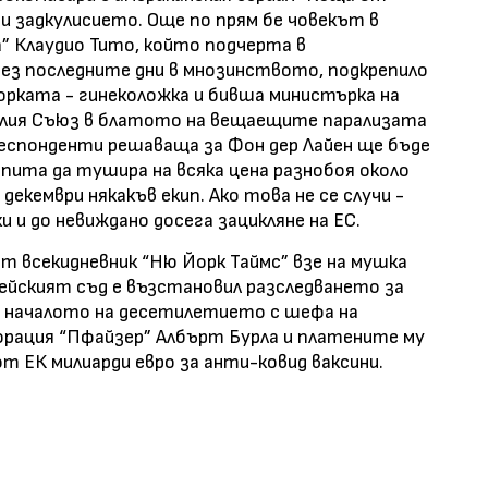
и задкулисието. Още по прям бе човекът в
а” Клаудио Тито, който подчерта в
рез последните дни в мнозинството, подкрепило
орката - гинеколожка и бивша министърка на
елия Съюз в блатото на вещаещите парализата
респонденти решаваща за Фон дер Лайен ще бъде
опита да тушира на всяка цена разнобоя около
 декември някакъв екип. Ако това не се случи -
и и до невиждано досега зацикляне на ЕС.
ят всекидневник “Ню Йорк Таймс” взе на мушка
пейският съд е възстановил разследването за
в началото на десетилетието с шефа на
рация “Пфайзер” Албърт Бурла и платените му
т ЕК милиарди евро за анти-ковид ваксини.