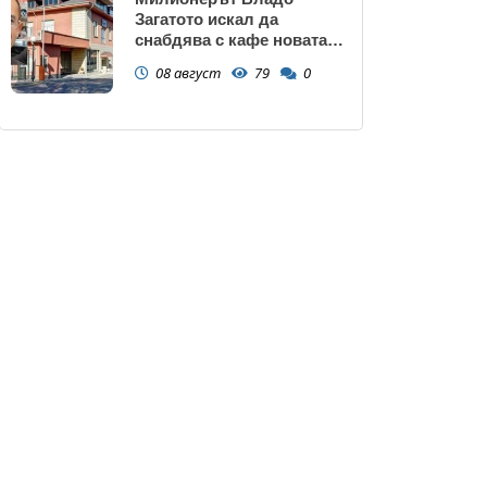
Загатото искал да
снабдява с кафе новата
власт
08 август
79
0