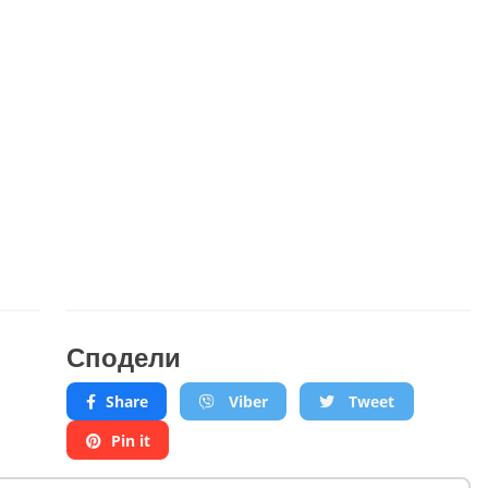
Сподели
Share
Viber
Tweet
Pin it