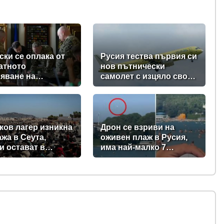
ски се оплака от
Русия тества първия си
атното
нов пътнически
яване на
самолет с изцяло свои
вките на ракети-
компоненти (видео +
ащачи от Запада
снимки)
ев
ков лагер изникна
Дрон се взриви на
ажа в Сеута,
оживен плаж в Русия,
и остават в
има най-малко 7
ския ексклав
загинали, сред тях и три
ки)
деца (видео)