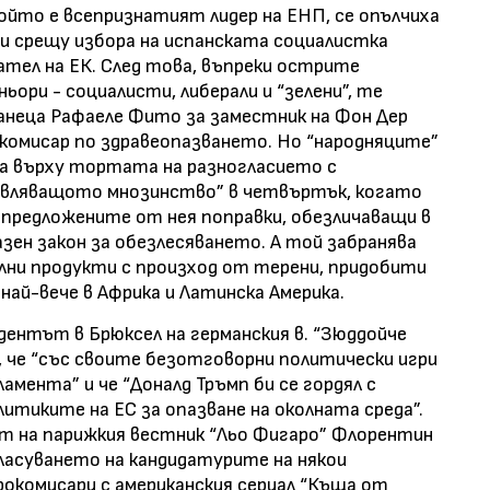
йто е всепризнатият лидер на ЕНП, се опълчиха
ри срещу избора на испанската социалистка
ател на ЕК. След това, въпреки острите
ори - социалисти, либерали и “зелени”, те
анеца Рафаеле Фито за заместник на Фон Дер
а комисар по здравеопазването. Но “народняците”
а върху тортата на разногласието с
авляващото мнозинство” в четвъртък, когато
а предложените от нея поправки, обезличаващи в
зен закон за обезлесяването. А той забранява
лни продукти с произход от терени, придобити
 най-вече в Африка и Латинска Америка.
дентът в Брюксел на германския в. “Зюддойче
 че “със своите безотговорни политически игри
мента” и че “Доналд Тръмп би се гордял с
итиките на ЕС за опазване на околната среда”.
т на парижкия вестник “Льо Фигаро” Флорентин
ласуването на кандидатурите на някои
рокомисари с американския сериал “Къща от