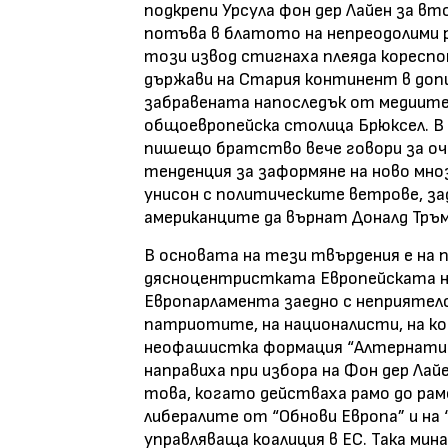
подкрепи Урсула фон дер Лайен за вт
потъва в блатото на непреодолими р
този извод стигнаха плеяда корес
държави на Стария континент в доп
забравената напоследък от медиите
общоевропейска столица Брюксел.
пишещо братство вече говори за оч
тенденция за заформяне на ново мноз
унисон с политическите ветрове, з
американците да върнат Доналд Тръм
В основата на тези твърдения е на
дясноцентристката Европейската на
Европарламента заедно с неприятелс
патриотите, на националисти, на к
неофашистка формация “Алтернатива
направиха при избора на Фон дер Лайе
това, когато действаха рамо до рам
либералите от “Обнови Европа” и на
управляваща коалиция в ЕС. Така мин