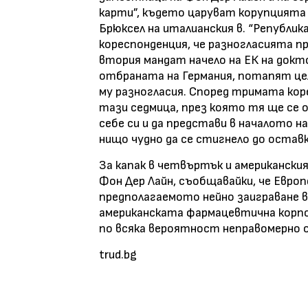
карти”, където царуват корупцията 
Брюксел на италианския в. “Републик
кореспонденция, че разногласията п
втория мандат начело на ЕК на докт
отбраната на Германия, потапят ц
му разногласия. Според тримата ко
тази седмица, през която тя ще се 
себе си и да представи в началото на
нищо чудно да се стигнело до оставк
За капак в четвъртък и американски
Фон Дер Лайн, съобщавайки, че Евро
предполагаемото нейно заиграване 
американската фармацевтична корпо
по всяка вероятност неправомерно о
trud.bg