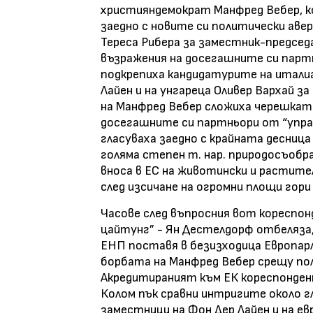
християндемократ Манфред Вебер, ко
заедно с новите си политически аве
Тереса Рибера за заместник-председ
възражения на досегашните си партнь
подкрепиха кандидатурите на итали
Лайен и на унгареца Оливер Вархай з
на Манфред Вебер сложиха черешкат
досегашните си партньори от “упр
гласуваха заедно с крайната десниц
голяма степен т. нар. природосъобра
вноса в ЕС на животински и растите
след изсичане на огромни площи гори
Часове след въпросния вот кореспон
цайтунг” - Ян Дестелдорф отбеляза,
ЕНП поставя в безизходица Европарла
борбата на Манфред Вебер срещу пол
Акредитираният към ЕК кореспонден
Колом пък сравни интригите около г
заместници на Фон Дер Лайен и на ев