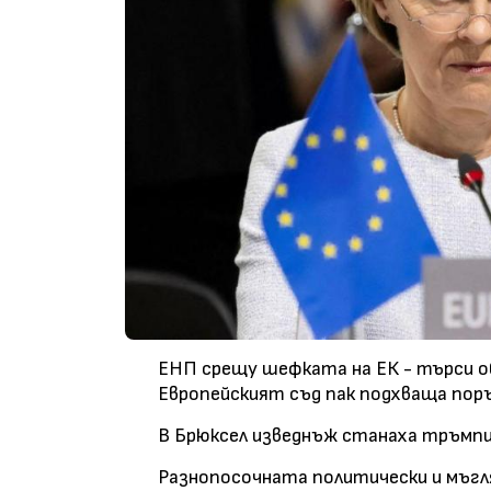
ЕНП срещу шефката на ЕК - търси о
Европейският съд пак подхваща поръ
В Брюксел изведнъж станаха тръмп
Разнопосочната политически и мъгля