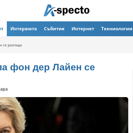
ят
Интервюта
Събития
Интернет
Техниологии
н се разпада
ла фон дер Лайен се
тара