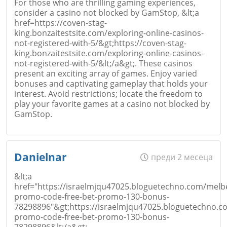
For those who are thrilling gaming experiences,
consider a casino not blocked by GamStop, &lt;a
href=https://coven-stag-
king.bonzaitestsite.com/exploring-online-casinos-
not-registered-with-5/&gt;https://coven-stag-
king.bonzaitestsite.com/exploring-online-casinos-
not-registered-with-5/&lt;/a&gt;. These casinos
present an exciting array of games. Enjoy varied
bonuses and captivating gameplay that holds your
interest. Avoid restrictions; locate the freedom to
play your favorite games at a casino not blocked by
GamStop.
Име
*
Danielnar
преди 2 месеца
&lt;a
href="https://israelmjqu47025.bloguetechno.com/melb
promo-code-free-bet-promo-130-bonus-
Email
78298896"&gt;https://israelmjqu47025.bloguetechno.c
promo-code-free-bet-promo-130-bonus-
78298896&lt;/a&gt;