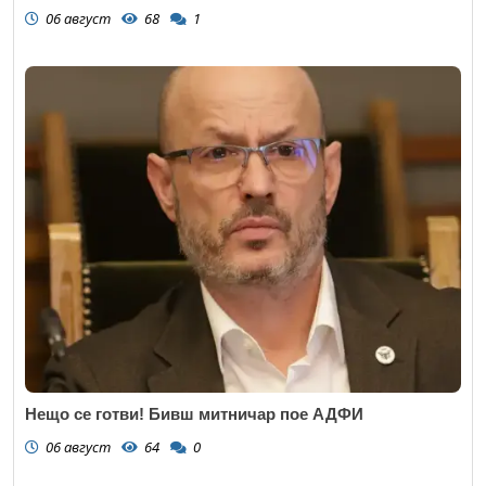
06 август
68
1
Нещо се готви! Бивш митничар пое АДФИ
06 август
64
0