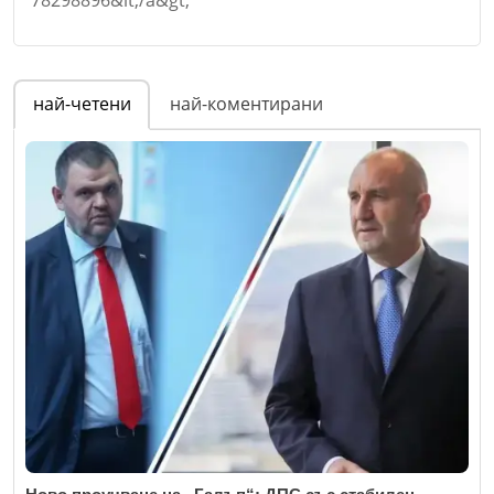
Коментар
*
Име
*
най-четени
най-коментирани
Email
Коментар
*
Откажи