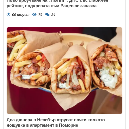
Ново проучване на „Галъп“: ДПС със стабилен
рейтинг, подкрепата към Радев се запазва
06 август
79
24
Откажи
Два дюнера в Несебър струват почти колкото
нощувка в апартамент в Поморие