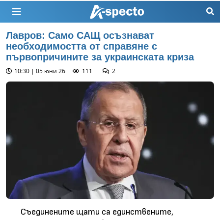
Лавров: Само САЩ осъзнават
необходимостта от справяне с
първопричините за украинската криза
10:30 | 05 юни 26
111
2
Съединените щати са единствените,