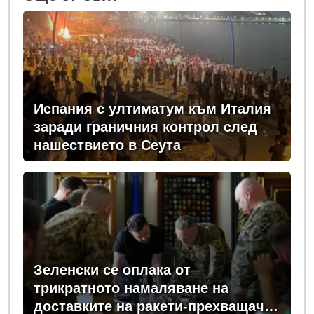
Испания с ултиматум към Италия
заради граничния контрол след
нашествието в Сеута
Зеленски се оплака от
трикратното намаляване на
доставките на ракети-прехващачи