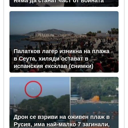
няма да станат част от войната
Палатков лагер изникна на плажа
в Сеута, хиляди остават в
испанския ексклав (снимки)
Дрон се взриви на оживен плаж в
Русия, има най-малко 7 загинали,