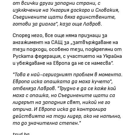
от всички други западни страни, с
изключение на Унгария доскоро и Словакия,
Съединените щати бяха единствените,
готови за диалог“, каза още Лавров.
Според него, все още няма признаци за
ангажимент на САЩ за „затвърждаване на
тези подходи, особено тези, подкрепяни от
Руската федерация, с участието на Украйна
и убеждаване на Европа да не се намесва“.
"Това е най-сериозният проблем в момента.
Европа иска опашката да маха кучето",
отбеляза Лавров. "Трудно е да се каже кой
маха с опашка, но Съединените щати са
лидерът на западния свят, никой не го
отрича. И Европа иска да контролира
действията на този лидер, ако не напълно,
то до значителна степен."
trud.bg