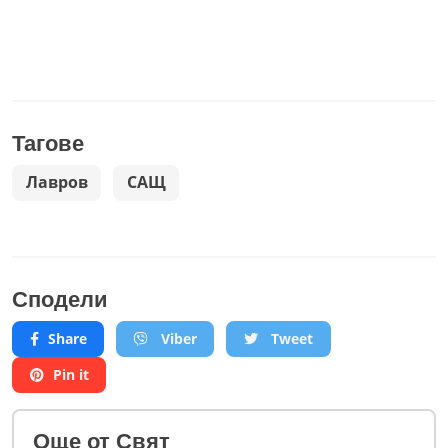
Тагове
Лавров
САЩ
Сподели
Share
Viber
Tweet
Pin it
Oще от Свят