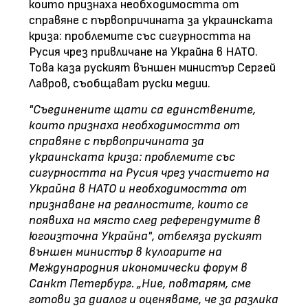
които признаха необходимостта от
справяне с първопричината за украинската
криза: проблемите със сигурността на
Русия чрез привличане на Украйна в НАТО.
Това каза руският външен министър Сергей
Лавров, съобщават руски медии.
"Съединените щати са единствените,
които признаха необходимостта от
справяне с първопричината за
украинската криза: проблемите със
сигурността на Русия чрез участието на
Украйна в НАТО и необходимостта от
признаване на реалностите, които се
появиха на място след референдумите в
югоизточна Украйна", отбеляза руският
външен министър в кулоарите на
Международния икономически форум в
Санкт Петербург.
„Ние, повтарям, сме
готови за диалог и оценяваме, че за разлика