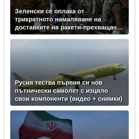
Зеленски се оплака от
трикратното намаляване на
доставките на ракети-прехващачи
от Запада за Киев
Русия тества първия си нов
пътнически самолет с изцяло
свои компоненти (видео + снимки)