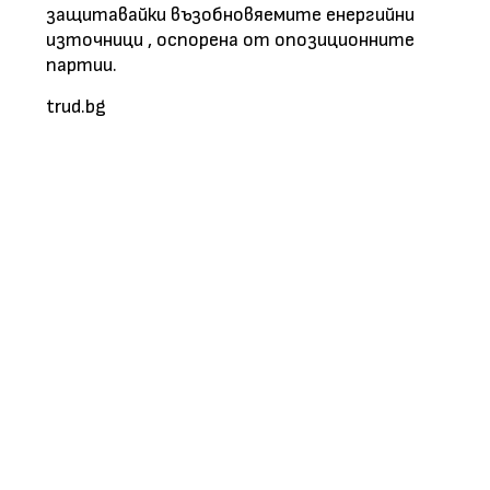
защитавайки възобновяемите енергийни
източници , оспорена от опозиционните
партии.
trud.bg