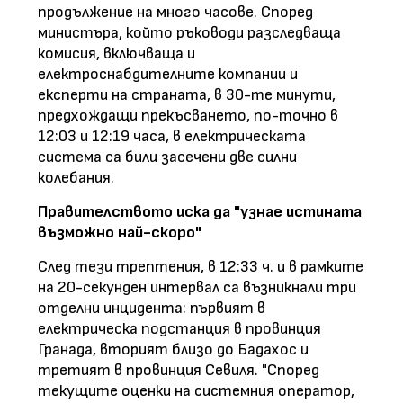
продължение на много часове. Според
министъра, който ръководи разследваща
комисия, включваща и
електроснабдителните компании и
експерти на страната, в 30-те минути,
предхождащи прекъсването, по-точно в
12:03 и 12:19 часа, в електрическата
система са били засечени две силни
колебания.
Правителството иска да "узнае истината
възможно най-скоро"
След тези трептения, в 12:33 ч. и в рамките
на 20-секунден интервал са възникнали три
отделни инцидента: първият в
електрическа подстанция в провинция
Гранада, вторият близо до Бадахос и
третият в провинция Севиля. "Според
текущите оценки на системния оператор,