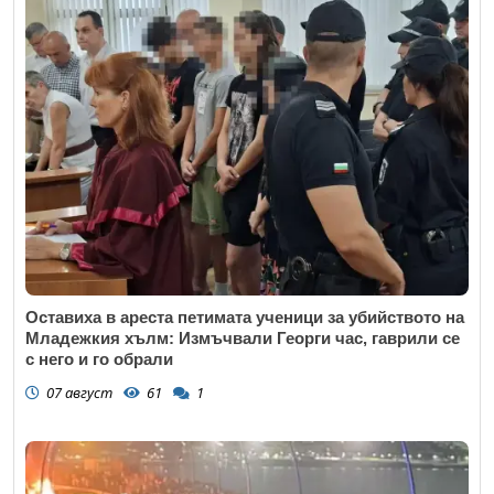
Оставиха в ареста петимата ученици за убийството на
Младежкия хълм: Измъчвали Георги час, гаврили се
с него и го обрали
07 август
61
1