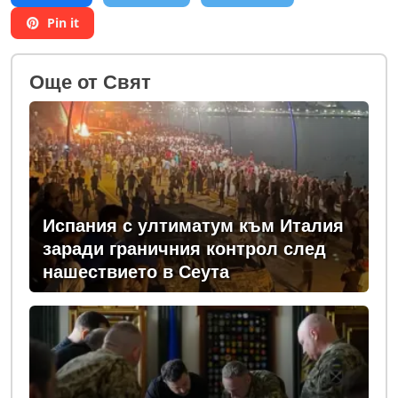
Pin it
Oще от Свят
Испания с ултиматум към Италия
заради граничния контрол след
нашествието в Сеута