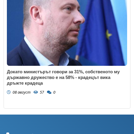
Докато министърът говори за 31%, собственото му
държавно дружество е на 58% - крадецът вика
дръжте крадеца
08 август
57
0