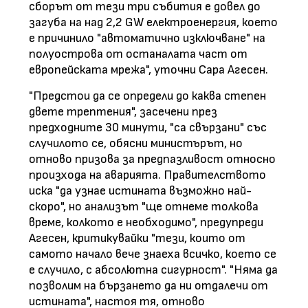
сборът от тези три събития е довел до
загуба на над 2,2 GW електроенергия, което
е причинило "автоматично изключване" на
полуострова от останалата част от
европейската мрежа", уточни Сара Агесен.
"Предстои да се определи до каква степен
двете трептения", засечени през
предходните 30 минути, "са свързани" със
случилото се, обясни министърът, но
отново призова за предпазливост относно
произхода на аварията. Правителството
иска "да узнае истината възможно най-
скоро", но анализът "ще отнеме толкова
време, колкото е необходимо", предупреди
Агесен, критикувайки "тези, които от
самото начало вече знаеха всичко, което се
е случило, с абсолютна сигурност". "Няма да
позволим на бързането да ни отдалечи от
истината", настоя тя, отново