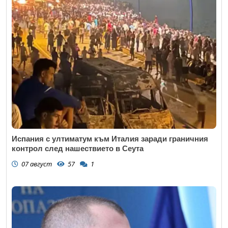
Испания с ултиматум към Италия заради граничния
контрол след нашествието в Сеута
07 август
57
1