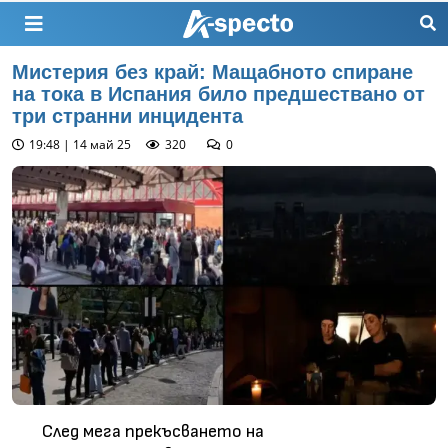
Мистерия без край: Мащабното спиране
на тока в Испания било предшествано от
три странни инцидента
19:48 | 14 май 25
320
0
След мега прекъсването на