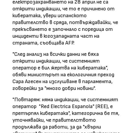
електрозахранването на 28 април не са
открити индикации, че то е причинено от
кибератака, увери испанското
правителство в сряда, потвърждавайки, че
прекъсването е започнало с поредица от
инциденти в югозападната част на
страната, съобщава AFP.
"След анализ на всички данни не бяха
открити индикации, че системният
оператор е бил жертва на кибератака",
обяви министърът на екологичния преход
Сара Агесен на изслушване в парламента,
говорейки за "много добри новини".
"Повтарям: няма индикации, че системният
оператор "Red Electrica Espanola" (REE), е
претърпял кибератака", категорична бе тя,
уточнявайки, че правителството
продължава да работи, за да "хвърли