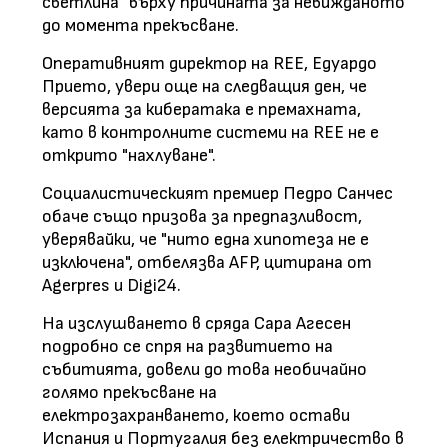
светлина" върху причината за невижданото
до момента прекъсване.
Оперативният директор на REE, Едуардо
Прието, увери още на следващия ден, че
версията за кибератака е премахната,
като в контролните системи на REE не е
открито "нахлуване".
Социалистическият премиер Педро Санчес
обаче също призова за предпазливост,
уверявайки, че "нито една хипотеза не е
изключена", отбелязва AFP, цитирана от
Agerpres и Digi24.
На изслушването в сряда Сара Агесен
подробно се спря на развитието на
събитията, довели до това необичайно
голямо прекъсване на
електрозахранването, което остави
Испания и Португалия без електричество в