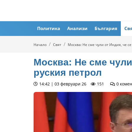
Политика
Анализи
България
Св
Начало
Свят
Москва: Не сме чули от Индия, че се
Москва: Не сме чули 
руския петрол
14:42 | 03 февруари 26
151
0
коме