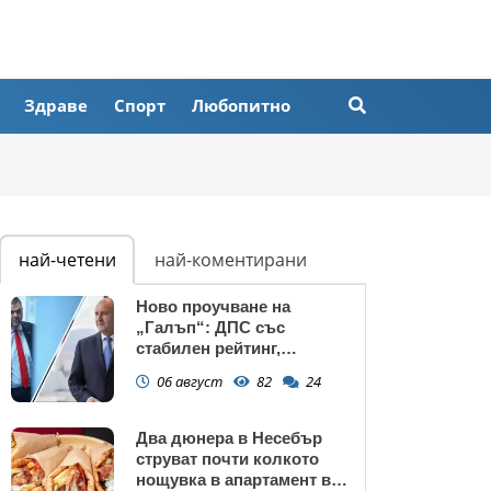
Здраве
Спорт
Любопитно
най-четени
най-коментирани
Ново проучване на
„Галъп“: ДПС със
стабилен рейтинг,
подкрепата към Радев се
06 август
82
24
запазва
Два дюнера в Несебър
струват почти колкото
нощувка в апартамент в