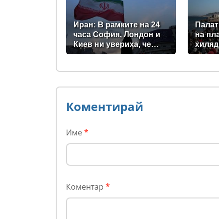
за Ки
Иран: В рамките на 24
Палат
часа София, Лондон и
на пл
Киев ни увериха, че
хиляд
няма да станат част от
испан
войната
(сним
Коментирай
Име
*
Коментар
*