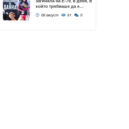
загинала на Е-79, в деня, в
който трябваше да е
сватбата ѝ (снимки)
06 август
61
0