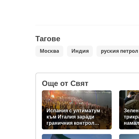
Тагове
Москва
Индия
руския петрол
Oще от Свят
Испания с ултиматум
Зелен
към Италия заради
трикр
граничния контрол
намал
след нашествието в
доста
Сеута
прехв