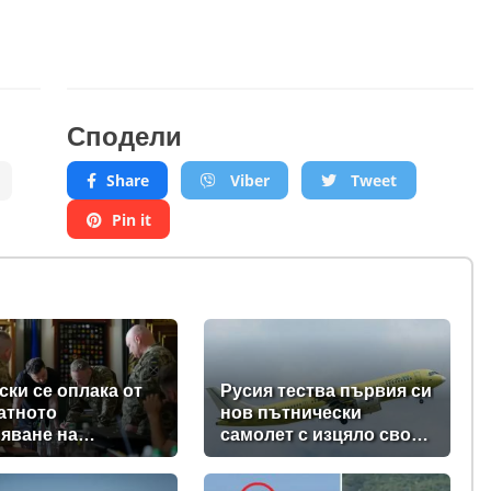
Сподели
Share
Viber
Tweet
Pin it
ски се оплака от
Русия тества първия си
атното
нов пътнически
яване на
самолет с изцяло свои
вките на ракети-
компоненти (видео +
ащачи от Запада
снимки)