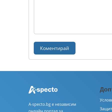
Доп
Услов
A-specto.bg е независим
Защит
онлайн портал за