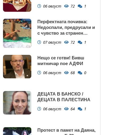
Поморие
06 август
72
1
Перфектната почивка:
Недоспали, предрусали и
с чувство за странен
сърбеж
07 август
72
1
Нещо се готви! Бивш
митничар пое АДФИ
06 август
68
0
ДЕЦАТА В БАНСКО /
ДЕЦАТА В ПАЛЕСТИНА
06 август
64
1
Протест в памет на Даяна,