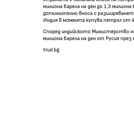
милиона барела на ден до 1,3 милиона
допълнително вноса с разширяването
Индия в момента купува петрол от 4
Според индийското Министерство на
милиона барела на ден от Русия през 
trud.bg