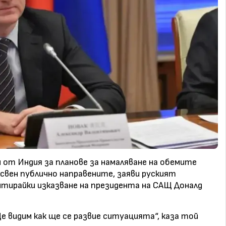
ли от Индия за планове за намаляване на обемите
освен публично направените, заяви руският
нтирайки изказванe на президента на САЩ Доналд
е видим как ще се развие ситуацията“, каза той