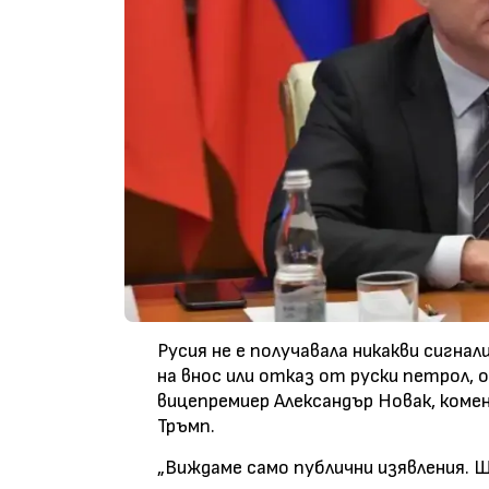
Русия не е получавала никакви сигна
на внос или отказ от руски петрол, 
вицепремиер Александър Новак, коме
Тръмп.
„Виждаме само публични изявления. Щ