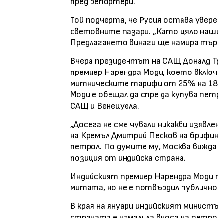
пред репортери.
Той подчерта, че Русия остава увере
световните пазари. „Като цяло наши
Предлагането винаги ще намира търс
Вчера президентът на САЩ Доналд Т
премиер Нарендра Моди, което включв
митническите тарифи от 25% на 18%.
Моди е обещал да спре да купува пет
САЩ и Венецуела.
„Досега не сме чували никакви изявл
на Кремъл Дмитрий Песков на брифинг
петрол. По думите му, Москва вижда
позиция от индийска страна.
Индийският премиер Нарендра Моди 
митата, но не е потвърдил публично
В края на януари индийският министъ
страната е намалила вноса на петро