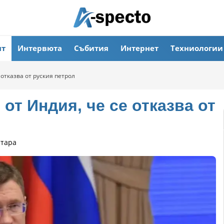
ят
Интервюта
Събития
Интернет
Техниологии
 отказва от руския петрол
от Индия, че се отказва от
нтара