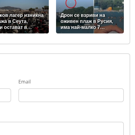
ев
ков лагер изникна
Дрон се взриви на
ажа в Сеута,
оживен плаж в Русия,
и остават в
има най-малко 7
ския ексклав
загинали, сред тях и три
ки)
деца (видео)
Email