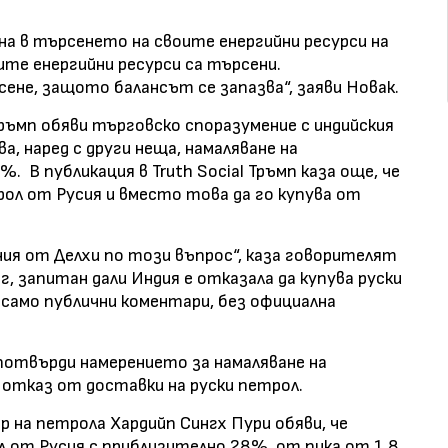
на в търсенето на своите енергийни ресурси на
те енергийни ресурси са търсени.
ене, защото балансът се запазва“, заяви Новак.
ръмп обяви търговско споразумение с индийския
а, наред с други неща, намаляване на
 В публикация в Truth Social Тръмп каза още, че
рол от Русия и вместо това да го купува от
ения от Делхи по този въпрос“, каза говорителят
, запитан дали Индия е отказала да купува руски
 само публични коментари, без официална
потвърди намерението за намаляване на
 отказ от доставки на руски петрол.
р на петрола Хардийп Сингх Пури обяви, че
л от Русия с приблизително 28%, от пика от 1,8